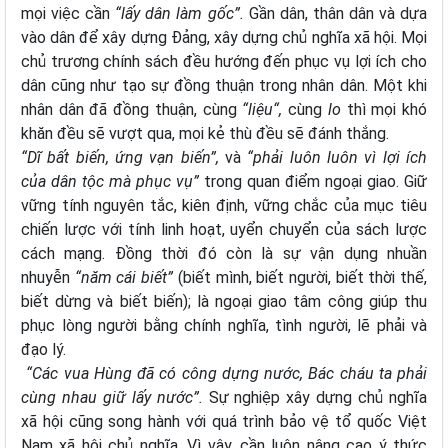
mọi việc cần
“lấy dân làm gốc”.
Gần dân, thân dân và dựa
vào dân để xây dựng Đảng, xây dựng chủ nghĩa xã hội. Mọi
chủ trương chính sách đều hướng đến phục vụ lợi ích cho
dân cũng như tạo sự đồng thuận trong nhân dân. Một khi
nhân dân đã đồng thuận, cùng
“liệu“,
cùng
lo
thì mọi khó
khăn đều sẽ vượt qua, mọi kẻ thù đều sẽ đánh thắng.
“Dĩ bất biến, ứng vạn biến”,
và
“phải luôn luôn vì lợi ích
của dân tộc mà phục vụ”
trong quan điểm ngoại giao.
Giữ
vững tính nguyên tắc, kiên định, vững chắc của mục tiêu
chiến lược với tính linh hoạt, uyển chuyển của sách lược
cách mạng. Đồng thời đó còn là sự vận dụng nhuần
nhuyễn
“năm cái biết”
(biết mình, biết người, biết thời thế,
biết dừng và biết biến); là ngoại giao tâm công giúp thu
phục lòng người bằng chính nghĩa, tình người, lẽ phải và
đạo lý.
“Các vua Hùng đã có công dựng nước, Bác cháu ta phải
cùng nhau giữ lấy nước”.
Sự nghiệp xây dựng chủ nghĩa
xã hội cũng song hành với quá trình bảo vệ tổ quốc Việt
Nam xã hội chủ nghĩa. Vì vậy, cần
luôn nâng cao ý thức