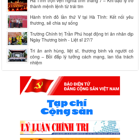
Hà Tĩnh trọn vẹn nghĩa tình tháng 7 – Khi đạo lý trở
thành mệnh lệnh từ trái tim
Hành trình đỏ lần thứ V tại Hà Tĩnh: Kết nối yêu
thương, sẻ chia sự sống
Trường Chính trị Trần Phú hoạt động tri ân nhân dịp
Ngày Thương binh - Liệt sĩ 27/7
Tri ân anh hùng, liệt sĩ, thương binh và người có
công – Bồi đắp lý tưởng cách mạng, lan tỏa trách
nhiệm