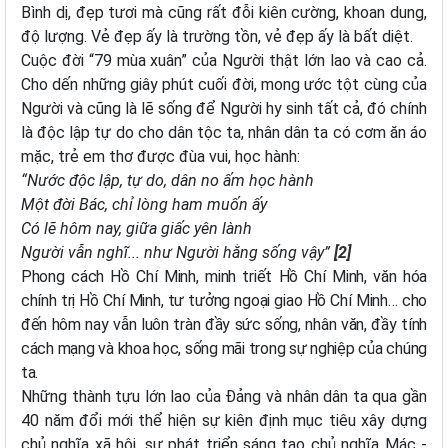
Bình dị, đẹp tươi mà cũng rất đỗi kiên cường, khoan dung,
độ lượng. Vẻ đẹp ấy là trường tồn, vẻ đẹp ấy là bất diệt.
Cuộc đời “79 mùa xuân” của Người thật lớn lao và cao cả.
Cho dến những giây phút cuối đời, mong ước tột cùng của
Người và cũng là lẽ sống để Người hy sinh tất cả, đó chính
là độc lập tự do cho dân tộc ta, nhân dân ta có cơm ăn áo
mặc, trẻ em thơ được đùa vui, học hành:
“Nước độc lập, tự do, dân no ấm học hành
Một đời Bác, chỉ lòng ham muốn ấy
Có lẽ hôm nay, giữa giấc yên lành
Người vẫn nghĩ... như Người hằng sống vậy”
[2]
Phong cách Hồ Chí Minh, minh triết Hồ Chí Minh, văn hóa
chính trị Hồ Chí Minh, tư tưởng ngoại giao Hồ Chí Minh… cho
đến hôm nay vẫn luôn tràn đầy sức sống, nhân văn, đầy tính
cách mạng và khoa học, sống mãi trong sự nghiệp của chúng
ta.
Những thành tựu lớn lao của Đảng và nhân dân ta qua gần
40 năm đổi mới thể hiện sự kiên định mục tiêu xây dựng
chủ nghĩa xã hội, sự phát triển sáng tạo chủ nghĩa Mác -