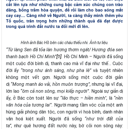
cất lên tựa như những cung bậc cảm xúc chúng con trào
dâng, bổng trầm hòa quyện, để rồi làm cho bao sóng mắt
cay cay… Càng nhớ về Người, ta càng thấy mình thêm yêu
Tổ quốc, trân trọng hơn những thành quả đã đạt được
trong quá trình đất nước ta đổi mới đi lên.
Hình ảnh Bác Hồ bên các cháu thiếu nhi. Ảnh tư liệu.
“Từ làng Sen đã tỏa làn hương thơm ngát/ Hương đóa sen
thanh bạch Hồ Chí Minh”
[1]
.
Hồ Chí Minh – Người đã sống
một cuộc đời bình dị, thanh cao mà vĩ đại như thế… Cuộc
đời ấy
“trong như ánh sáng, như pha lê”
và tuyệt nhiên
không một vết gợn. Người sống một cuộc đời giản
dị
“Mong manh áo vải, hồn muôn trượng”,
nhưng lại vĩ đại,
lớn lao
“ôm cả non sông, mọi kiếp người”.
Ngoài sự giản dị
ấy
,
ở Bác còn toát lên sự
“lão thực – hiền minh"
,
là
“nền
văn hóa của tương lai”.
Người mang tầm vóc
của một anh
hùng giải phóng dân tộc, con người vì hoà bình, danh nhân
văn hoá kiệt xuất. Người đã sống
“như trời đất của
ta”,
như
quê hương đất nước này, bờ cõi non sông này: