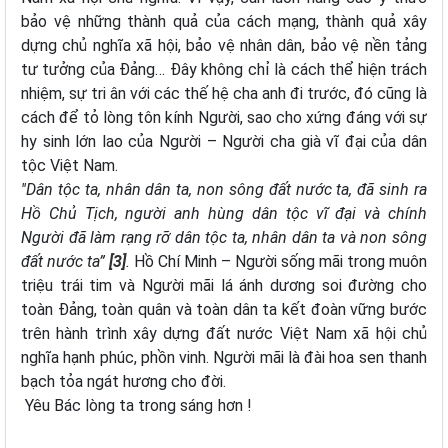
bảo vệ những thành quả của cách mạng, thành quả xây
dựng chủ nghĩa xã hội, bảo vệ nhân dân, bảo vệ nền tảng
tư tưởng của Đảng… Đây không chỉ là cách thể hiện trách
nhiệm, sự tri ân với các thế hệ cha anh đi trước, đó cũng là
cách để tỏ lòng tôn kính Người, sao cho xứng đáng với sự
hy sinh lớn lao của Người – Người cha già vĩ đại của dân
tộc Việt Nam.
''Dân tộc ta, nhân dân ta, non sông đất nước ta, đã sinh ra
Hồ Chủ Tịch, người anh hùng dân tộc vĩ đại và chính
Người đã làm rạng rỡ dân tộc ta, nhân dân ta và non sông
đất nước ta”
[3]
.
Hồ Chí Minh – Người sống mãi trong muôn
triệu trái tim và Người mãi lá ánh dương soi đường cho
toàn Đảng, toàn quân và toàn dân ta kết đoàn vững bước
trên hành trình xây dựng đất nước Việt Nam xã hội chủ
nghĩa hạnh phúc, phồn vinh. Người mãi là đài hoa sen thanh
bạch tỏa ngát hương cho đời.
Yêu Bác lòng ta trong sáng hơn !