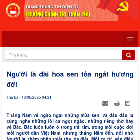
Người là đài hoa sen tỏa ngát hương
đời
Thứ ba - 13/05/2025 04:21
Tháng Năm về ngào ngạt những mùa sen, và đâu đâu ta
cũng nghe những lời ca ngọt ngào, những tiếng thơ hay
về Bác. Bác luôn luôn ở trong trái tim, trong mỗi cuộc đời
mỗi người dân Việt Nam, nhưng tháng Năm đến, nỗi nhớ
Người lại thêm phần thiết tha, da diết. Mỗi ca từ, vần điệu