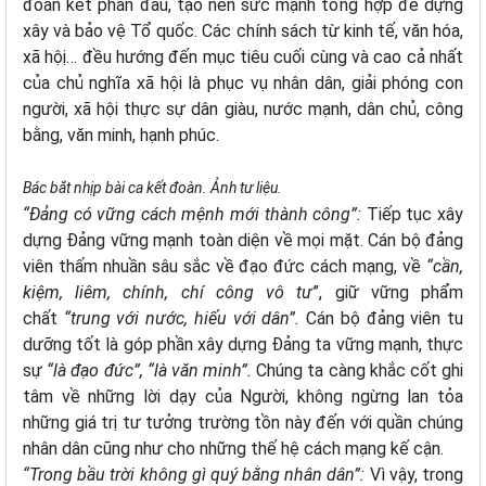
đoàn kết phấn đấu, tạo nên sức mạnh tổng hợp để dựng
xây và bảo vệ Tổ quốc. Các chính sách từ kinh tế, văn hóa,
xã hộị… đều hướng đến mục tiêu cuối cùng và cao cả nhất
của chủ nghĩa xã hội là phục vụ nhân dân, giải phóng con
người, xã hội thực sự dân giàu, nước mạnh, dân chủ, công
bằng, văn minh, hạnh phúc.
Bác bắt nhịp bài ca kết đoàn. Ảnh tư liệu.
“Đảng có vững cách mệnh mới thành công”:
Tiếp tục xây
dựng Đảng vững mạnh toàn diện về mọi mặt. Cán bộ đảng
viên thấm nhuần sâu sắc về đạo đức cách mạng, về
“cần,
kiệm, liêm, chính, chí công vô tư
”, giữ vững phẩm
chất
“trung với nước, hiếu với dân”.
Cán bộ đảng viên tu
dưỡng tốt là góp phần xây dựng Đảng ta vững mạnh, thực
sự
“là đạo đức”, “là văn minh”.
Chúng ta càng khắc cốt ghi
tâm về những lời dạy của Người, không ngừng lan tỏa
những giá trị tư tưởng trường tồn này đến với quần chúng
nhân dân cũng như cho những thế hệ cách mạng kế cận.
“Trong bầu trời không gì quý bằng nhân dân”:
Vì vậy, trong