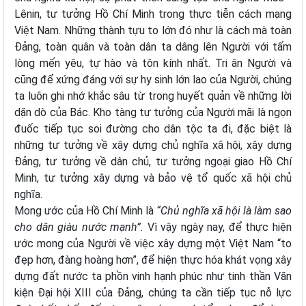
Lênin, tư tưởng Hồ Chí Minh trong thực tiễn cách mạng
Việt Nam. Những thành tựu to lớn đó như là cách mà toàn
Đảng, toàn quân và toàn dân ta dâng lên Người với tấm
lòng mến yêu, tự hào và tôn kính nhất.
Tri ân Người và
cũng để xứng đáng với sự hy sinh lớn lao của Người, chúng
ta luôn ghi nhớ khắc sâu từ trong huyết quản về những lời
dặn dò của Bác. Kho tàng tư tưởng của Người mãi là ngọn
đuốc tiếp tục soi đường cho dân tộc ta đi, đặc biệt là
những tư tưởng về xây dựng chủ nghĩa xã hội, xây dựng
Đảng, tư tưởng về dân chủ, tư tưởng ngoại giao Hồ Chí
Minh, tư tưởng xây dựng và bảo vệ tổ quốc xã hội chủ
nghĩa.
Mong ước của Hồ Chí Minh là
“Chủ nghĩa xã hội là làm sao
cho dân giàu nước mạnh”.
Vì vậy
ngày nay, để thực hiện
ước mong của Người về việc xây dựng một Việt Nam “to
đẹp hơn, đàng hoàng hơn”, để hiện thực hóa khát vọng xây
dựng đất nước ta phồn vinh hạnh phúc như tinh thần Văn
kiện Đại hội XIII của Đảng, chúng ta cần tiếp tục nỗ lực