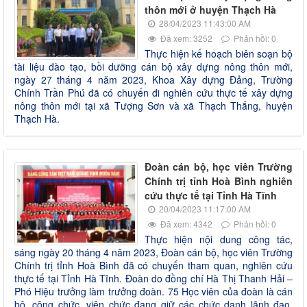
thôn mới ở huyện Thạch Hà
28/04/2023 11:43:00 AM
Đã xem: 3252
Phản hồi: 0
Thực hiện kế hoạch biên soạn bộ
tài liệu đào tạo, bồi dưỡng cán bộ xây dựng nông thôn mới,
ngày 27 tháng 4 năm 2023, Khoa Xây dựng Đảng, Trường
Chính Trần Phú đã có chuyến đi nghiên cứu thực tế xây dựng
nông thôn mới tại xã Tượng Sơn và xã Thạch Thắng, huyện
Thạch Hà.
Đoàn cán bộ, học viên Trường
Chính trị tỉnh Hoà Bình nghiên
cứu thực tế tại Tỉnh Hà Tĩnh
20/04/2023 11:17:00 AM
Đã xem: 4342
Phản hồi: 0
Thực hiện nội dung công tác,
sáng ngày 20 tháng 4 năm 2023, Đoàn cán bộ, học viên Trường
Chính trị tỉnh Hoà Bình đã có chuyến tham quan, nghiên cứu
thực tế tại Tỉnh Hà Tĩnh. Đoàn do đồng chí Hà Thị Thanh Hải –
Phó Hiệu trưởng làm trưởng đoàn. 75 Học viên của đoàn là cán
bộ, công chức, viên chức đang giữ các chức danh lãnh đạo,