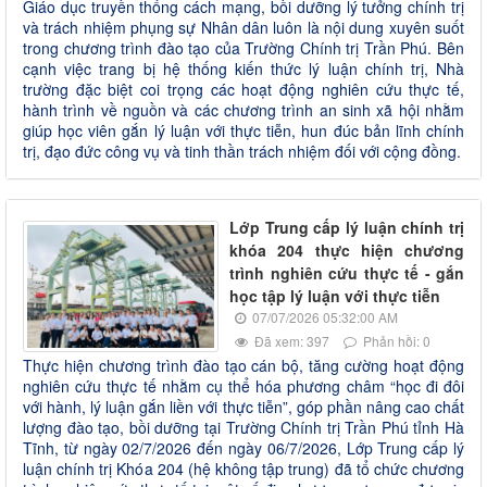
Giáo dục truyền thống cách mạng, bồi dưỡng lý tưởng chính trị
và trách nhiệm phụng sự Nhân dân luôn là nội dung xuyên suốt
trong chương trình đào tạo của Trường Chính trị Trần Phú. Bên
cạnh việc trang bị hệ thống kiến thức lý luận chính trị, Nhà
trường đặc biệt coi trọng các hoạt động nghiên cứu thực tế,
hành trình về nguồn và các chương trình an sinh xã hội nhằm
giúp học viên gắn lý luận với thực tiễn, hun đúc bản lĩnh chính
trị, đạo đức công vụ và tinh thần trách nhiệm đối với cộng đồng.
Lớp Trung cấp lý luận chính trị
khóa 204 thực hiện chương
trình nghiên cứu thực tế - gắn
học tập lý luận với thực tiễn
07/07/2026 05:32:00 AM
Đã xem: 397
Phản hồi: 0
Thực hiện chương trình đào tạo cán bộ, tăng cường hoạt động
nghiên cứu thực tế nhằm cụ thể hóa phương châm “học đi đôi
với hành, lý luận gắn liền với thực tiễn”, góp phần nâng cao chất
lượng đào tạo, bồi dưỡng tại Trường Chính trị Trần Phú tỉnh Hà
Tĩnh, từ ngày 02/7/2026 đến ngày 06/7/2026, Lớp Trung cấp lý
luận chính trị Khóa 204 (hệ không tập trung) đã tổ chức chương