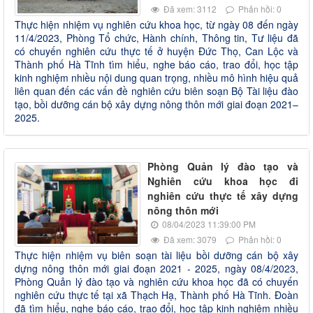
Đã xem: 3112
Phản hồi: 0
Thực hiện nhiệm vụ nghiên cứu khoa học, từ ngày 08 đến ngày
11/4/2023, Phòng Tổ chức, Hành chính, Thông tin, Tư liệu đã
có chuyến nghiên cứu thực tế ở huyện Đức Thọ, Can Lộc và
Thành phố Hà Tĩnh tìm hiểu, nghe báo cáo, trao đổi, học tập
kinh nghiệm nhiều nội dung quan trọng, nhiều mô hình hiệu quả
liên quan đến các vấn đề nghiên cứu biên soạn Bộ Tài liệu đào
tạo, bồi dưỡng cán bộ xây dựng nông thôn mới giai đoạn 2021–
2025.
Phòng Quản lý đào tạo và
Nghiên cứu khoa học đi
nghiên cứu thực tế xây dựng
nông thôn mới
08/04/2023 11:39:00 PM
Đã xem: 3079
Phản hồi: 0
Thực hiện nhiệm vụ biên soạn tài liệu bồi dưỡng cán bộ xây
dựng nông thôn mới giai đoạn 2021 - 2025, ngày 08/4/2023,
Phòng Quản lý đào tạo và nghiên cứu khoa học đã có chuyến
nghiên cứu thực tế tại xã Thạch Hạ, Thành phố Hà Tĩnh. Đoàn
đã tìm hiểu, nghe báo cáo, trao đổi, học tập kinh nghiệm nhiều