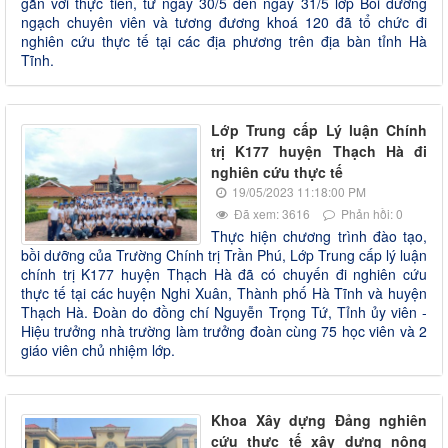
gắn với thực tiễn, từ ngày 30/5 đến ngày 31/5 lớp Bồi dưỡng
ngạch chuyên viên và tương đương khoá 120 đã tổ chức đi
nghiên cứu thực tế tại các địa phương trên địa bàn tỉnh Hà
Tĩnh.
Lớp Trung cấp Lý luận Chính
trị K177 huyện Thạch Hà đi
nghiên cứu thực tế
19/05/2023 11:18:00 PM
Đã xem: 3616
Phản hồi: 0
Thực hiện chương trình đào tạo,
bồi dưỡng của Trường Chính trị Trần Phú, Lớp Trung cấp lý luận
chính trị K177 huyện Thạch Hà đã có chuyến đi nghiên cứu
thực tế tại các huyện Nghi Xuân, Thành phố Hà Tĩnh và huyện
Thạch Hà. Đoàn do đồng chí Nguyễn Trọng Tứ, Tỉnh ủy viên -
Hiệu trưởng nhà trường làm trưởng đoàn cùng 75 học viên và 2
giáo viên chủ nhiệm lớp.
Khoa Xây dựng Đảng nghiên
cứu thực tế xây dựng nông