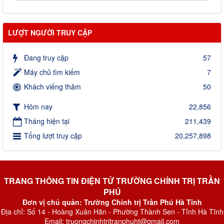
LƯỢT NGƯỜI TRUY CẬP
Đang truy cập
57
Máy chủ tìm kiếm
7
Khách viếng thăm
50
Hôm nay
22,856
Tháng hiện tại
211,439
Tổng lượt truy cập
20,257,898
TRANG THÔNG TIN ĐIỆN TỬ TRƯỜNG CHÍNH TRỊ TRẦN
PHÚ
Đơn vị chủ quản: Trường Chính trị Trần Phú Hà Tĩnh
Địa chỉ: Số 14 - Hoàng Xuân Hãn - Phường Thành Sen - Tỉnh Hà Tĩnh
Email: truongchinhtritranphuht@gmail.com