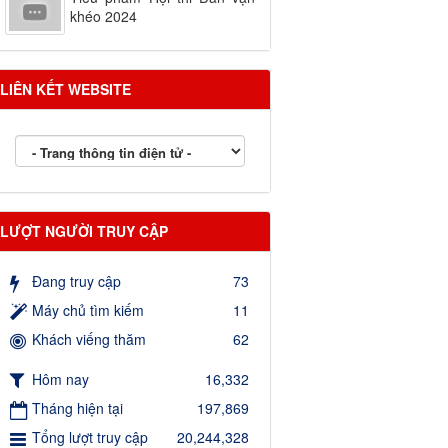
khéo 2024
LIÊN KẾT WEBSITE
LƯỢT NGƯỜI TRUY CẬP
Đang truy cập
73
Máy chủ tìm kiếm
11
Khách viếng thăm
62
Hôm nay
16,332
Tháng hiện tại
197,869
Tổng lượt truy cập
20,244,328