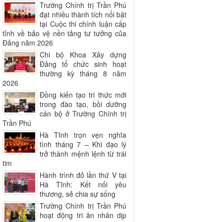
Trường Chính trị Trần Phú
đạt nhiều thành tích nổi bật
tại Cuộc thi chính luận cấp
tỉnh về bảo vệ nền tảng tư tưởng của
Đảng năm 2026
Chi bộ Khoa Xây dựng
Đảng tổ chức sinh hoạt
thường kỳ tháng 8 năm
2026
Đồng kiến tạo tri thức mới
trong đào tạo, bồi dưỡng
cán bộ ở Trường Chính trị
Trần Phú
Hà Tĩnh trọn vẹn nghĩa
tình tháng 7 – Khi đạo lý
trở thành mệnh lệnh từ trái
tim
Hành trình đỏ lần thứ V tại
Hà Tĩnh: Kết nối yêu
thương, sẻ chia sự sống
Trường Chính trị Trần Phú
hoạt động tri ân nhân dịp