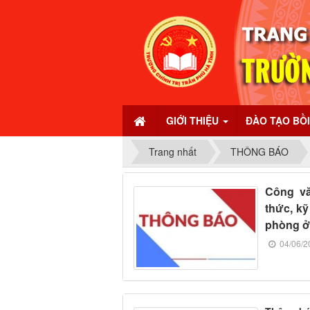
GIỚI THIỆU
ĐÀO TẠO BỒ
Trang nhất
THÔNG BÁO
Công vă
thức, k
phòng ở
04/06/2