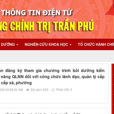
I DƯỠNG
NGHIÊN CỨU KHOA HỌC
TỔ CHỨC HÀNH CH
n đăng ký tham gia chương trình bồi dưỡng kiến
ỹ năng QLNN đối với công chức lãnh đạo, quản lý cấp
 cấp xã, phường
026 04:58:00 AM
Đã xem: 243
Phản hồi: 0