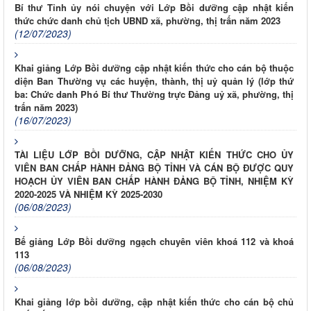
Bí thư Tỉnh ủy nói chuyện với Lớp Bồi dưỡng cập nhật kiến
thức chức danh chủ tịch UBND xã, phường, thị trấn năm 2023
(12/07/2023)
Khai giảng Lớp Bồi dưỡng cập nhật kiến thức cho cán bộ thuộc
diện Ban Thường vụ các huyện, thành, thị uỷ quản lý (lớp thứ
ba: Chức danh Phó Bí thư Thường trực Đảng uỷ xã, phường, thị
trấn năm 2023)
(16/07/2023)
TÀI LIỆU LỚP BỒI DƯỠNG, CẬP NHẬT KIẾN THỨC CHO ỦY
VIÊN BAN CHẤP HÀNH ĐẢNG BỘ TỈNH VÀ CÁN BỘ ĐƯỢC QUY
HOẠCH ỦY VIÊN BAN CHẤP HÀNH ĐẢNG BỘ TỈNH, NHIỆM KỲ
2020-2025 VÀ NHIỆM KỲ 2025-2030
(06/08/2023)
Bế giảng Lớp Bồi dưỡng ngạch chuyên viên khoá 112 và khoá
113
(06/08/2023)
Khai giảng lớp bồi dưỡng, cập nhật kiến thức cho cán bộ chủ