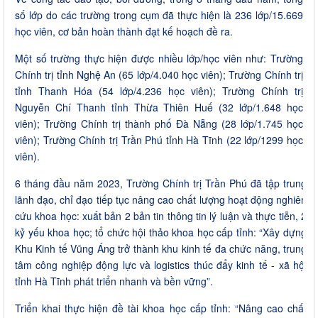
số lớp do các trường trong cụm đã thực hiện là 236 lớp/15.669
học viên, cơ bản hoàn thành đạt kế hoạch đề ra.
Một số trường thực hiện được nhiều lớp/học viên như: Trường
Chính trị tỉnh Nghệ An (65 lớp/4.040 học viên); Trường Chính trị
tỉnh Thanh Hóa (54 lớp/4.236 học viên); Trường Chính trị
Nguyễn Chí Thanh tỉnh Thừa Thiên Huế (32 lớp/1.648 học
viên); Trường Chính trị thành phố Đà Nẵng (28 lớp/1.745 học
viên); Trường Chính trị Trần Phú tỉnh Hà Tĩnh (22 lớp/1299 học
viên).
6 tháng đầu năm 2023, Trường Chính trị Trần Phú đã tập trung
lãnh đạo, chỉ đạo tiếp tục nâng cao chất lượng hoạt động nghiên
cứu khoa học: xuất bản 2 bản tin thông tin lý luận và thực tiễn, 2
kỷ yếu khoa học; tổ chức hội thảo khoa học cấp tỉnh: “Xây dựng
Khu Kinh tế Vũng Áng trở thành khu kinh tế đa chức năng, trung
tâm công nghiệp động lực và logistics thúc đẩy kinh tế - xã hội
tỉnh Hà Tĩnh phát triển nhanh và bền vững”.
Triển khai thực hiện đề tài khoa học cấp tỉnh: “Nâng cao chất