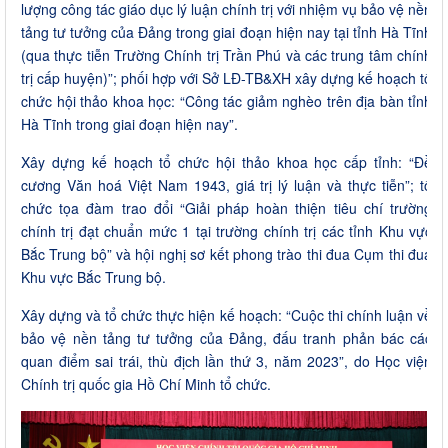
lượng công tác giáo dục lý luận chính trị với nhiệm vụ bảo vệ nền
tảng tư tưởng của Đảng trong giai đoạn hiện nay tại tỉnh Hà Tĩnh
(qua thực tiễn Trường Chính trị Trần Phú và các trung tâm chính
trị cấp huyện)”; phối hợp với Sở LĐ-TB&XH xây dựng kế hoạch tổ
chức hội thảo khoa học: “Công tác giảm nghèo trên địa bàn tỉnh
Hà Tĩnh trong giai đoạn hiện nay”.
Xây dựng kế hoạch tổ chức hội thảo khoa học cấp tỉnh: “Đề
cương Văn hoá Việt Nam 1943, giá trị lý luận và thực tiễn”; tổ
chức tọa đàm trao đổi “Giải pháp hoàn thiện tiêu chí trường
chính trị đạt chuẩn mức 1 tại trường chính trị các tỉnh Khu vực
Bắc Trung bộ” và hội nghị sơ kết phong trào thi đua Cụm thi đua
Khu vực Bắc Trung bộ.
Xây dựng và tổ chức thực hiện kế hoạch: “Cuộc thi chính luận về
bảo vệ nền tảng tư tưởng của Đảng, đấu tranh phản bác các
quan điểm sai trái, thù địch lần thứ 3, năm 2023”, do Học viện
Chính trị quốc gia Hồ Chí Minh tổ chức.