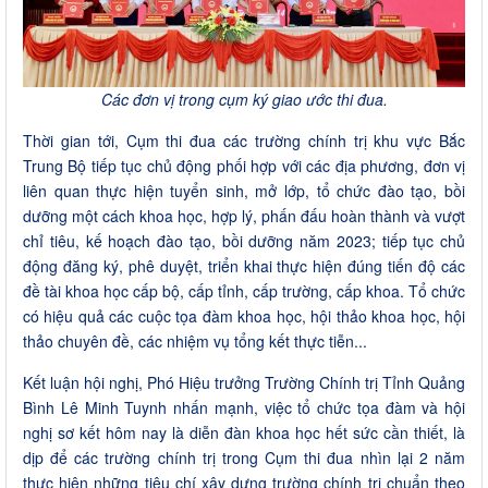
Các đơn vị trong cụm ký giao ước thi đua.
Thời gian tới, Cụm thi đua các trường chính trị khu vực Bắc
Trung Bộ tiếp tục chủ động phối hợp với các địa phương, đơn vị
liên quan thực hiện tuyển sinh, mở lớp, tổ chức đào tạo, bồi
dưỡng một cách khoa học, hợp lý, phấn đấu hoàn thành và vượt
chỉ tiêu, kế hoạch đào tạo, bồi dưỡng năm 2023; tiếp tục chủ
động đăng ký, phê duyệt, triển khai thực hiện đúng tiến độ các
đề tài khoa học cấp bộ, cấp tỉnh, cấp trường, cấp khoa. Tổ chức
có hiệu quả các cuộc tọa đàm khoa học, hội thảo khoa học, hội
thảo chuyên đề, các nhiệm vụ tổng kết thực tiễn...
Kết luận hội nghị, Phó Hiệu trưởng Trường Chính trị Tỉnh Quảng
Bình Lê Minh Tuynh nhấn mạnh, việc tổ chức tọa đàm và hội
nghị sơ kết hôm nay là diễn đàn khoa học hết sức cần thiết, là
dịp để các trường chính trị trong Cụm thi đua nhìn lại 2 năm
thực hiện những tiêu chí xây dựng trường chính trị chuẩn theo