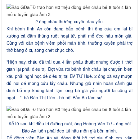
2 ông cháu thường xuyên đau yếu.
Khi bệnh tình An còn đang bấp bênh thì ông của em lại bị
xương cá đâm thủng ruột hoại tử, phải mổ đeo hậu môn giả.
Cùng với căn bệnh viêm phổi mãn tính, thường xuyên phải trợ
thở bằng ô xi, sống chết chực chờ.
"Hiện nay, cháu đã trải qua 4 lần phẫu thuật nhưng được 1 thời
gian lại phải điều trị. Đợt vừa rồi bệnh tình cháu lại chuyển biến
xấu phải nghỉ học để điều trị tại BV TƯ Huế. 2 ông bà vay mượn
đủ nơi để mong cứu lấy cháu. Nhưng giờ nhìn hoàn cảnh gia
đình bố mẹ không lành lặn, ông bà già yếu người ta cũng ái
ngại... ", bà Đào Thị Liên - bà nội Bảo An tâm sự.
Kể từ sau khi điều trị đường ruột, ông Hoàng Văn Tư - ông nội
Bảo An luôn phải đeo túi hậu môn giả bên mình.
Để động viên Bảo An và đồng thời hỗ trợ gia đình em, văn