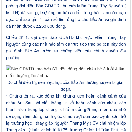
phòng đại diện Báo GD&TĐ khu vực Miền Trung Tây Nguyên (
MTTN) đã kêu gọi sự ủng hộ từ các tấm lòng hảo tâm của bạn
đọc. Chỉ sau gần 1 tuần số tiền ủng hộ cho Bảo An và gia đình
đã nhận được 62.250.000 đồng.
Chiều 3/11, đại diện Báo GD&TĐ khu vực Miền Trung Tây
Nguyên cùng các nhà hảo tâm đã trực tiếp trao số tiền này đến
gia đình Bảo An trước sự chứng kiến của chính quyền địa
phương.
Do phải điều trị, nên việc học của Bảo An thường xuyên bị gián
đoạn.
" Chúng tôi rất xúc động khi chứng kiến hoàn cảnh cảnh của
cháu An. Sau khi biết thông tin về hoàn cảnh của cháu, các
thành viên trong lớp chúng tôi rất muốn gửi một món quà nhỏ
để động viên, đồng hành giúp cháu vượt qua bạo bệnh, sớm trở
lại trường học", thầy giáo Nguyễn Thắng Mỹ ( GV chủ nhiệm lớp
Trung cấp Lý luận chính trị K175, trường Chính trị Trần Phú, Hà