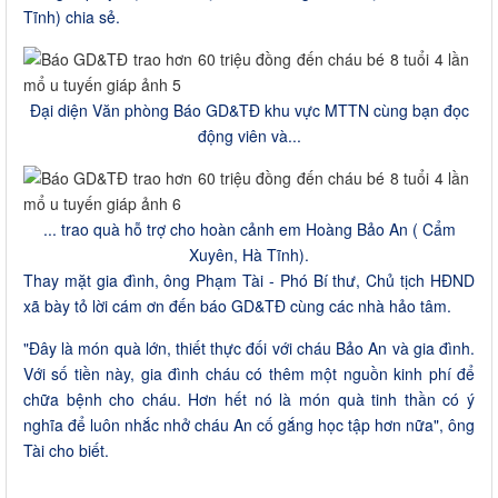
Tĩnh) chia sẻ.
Đại diện Văn phòng Báo GD&TĐ khu vực MTTN cùng bạn đọc
động viên và...
... trao quà hỗ trợ cho hoàn cảnh em Hoàng Bảo An ( Cẩm
Xuyên, Hà Tĩnh).
Thay mặt gia đình, ông Phạm Tài - Phó Bí thư, Chủ tịch HĐND
xã bày tỏ lời cám ơn đến báo GD&TĐ cùng các nhà hảo tâm.
"Đây là món quà lớn, thiết thực đối với cháu Bảo An và gia đình.
Với số tiền này, gia đình cháu có thêm một nguồn kinh phí để
chữa bệnh cho cháu. Hơn hết nó là món quà tinh thần có ý
nghĩa để luôn nhắc nhở cháu An cố gắng học tập hơn nữa", ông
Tài cho biết.