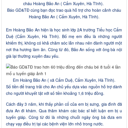
Báo GD&TĐ cùng bạn đọc trao quà hỗ trợ cho hoàn cảnh cháu
Hoàng Bảo An ( Cẩm Xuyên, Hà Tĩnh).
Em Hoàng Bảo An hiện là học sinh lớp 2A trường Tiểu học Cẩm
Duệ (Cẩm Xuyên, Hà Tĩnh). Bố mẹ em đều là những người
khiếm thị, không có khả chăm sóc lẫn nhau nên đành người một
nơi tha hương làm ăn. Cũng từ đó, Bảo An sống với ông bà nội
già lại thường xuyên đau yếu.
Em Hoàng Bảo An ( xã Cẩm Duệ, Cẩm Xuyên, Hà Tĩnh).
Số tiền để trang trải cho An chủ yếu dựa vào nguồn hỗ trợ dành
cho người khuyết tật với số tiền khoảng 1,6 triệu đồng.
Cách đây 3 năm, khi thấy phần cổ của em bị sưng, gia đình đã
đưa An đi khám. Qua thăm khám các bác sĩ kết luận em bị u
tuyến giáp. Cũng từ đó là những chuỗi ngày ông bà đưa em
chạy vạy điều trị tại các bệnh viện lớn nhỏ trong nước.