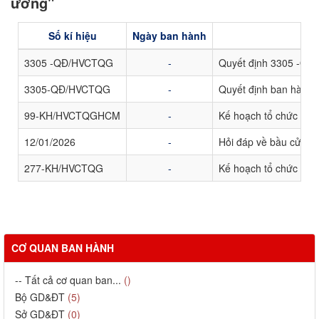
ương"
Số kí hiệu
Ngày ban hành
3305 -QĐ/HVCTQG
-
Quyết định 3305 -QĐ/H
3305-QĐ/HVCTQG
-
Quyết định ban hành C
99-KH/HVCTQGHCM
-
Kế hoạch tổ chức cuộc
12/01/2026
-
Hỏi đáp về bầu cử đạ
277-KH/HVCTQG
-
Kế hoạch tổ chức Hội 
CƠ QUAN BAN HÀNH
-- Tất cả cơ quan ban...
()
Bộ GD&ĐT
(5)
Sở GD&ĐT
(0)