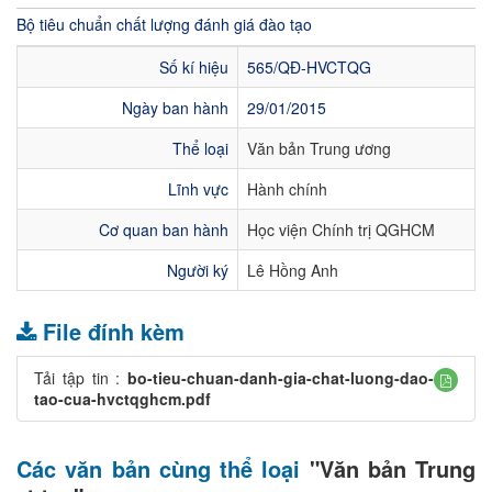
Bộ tiêu chuẩn chất lượng đánh giá đào tạo
Số kí hiệu
565/QĐ-HVCTQG
Ngày ban hành
29/01/2015
Thể loại
Văn bản Trung ương
Lĩnh vực
Hành chính
Cơ quan ban hành
Học viện Chính trị QGHCM
Người ký
Lê Hồng Anh
File đính kèm
Tải tập tin :
bo-tieu-chuan-danh-gia-chat-luong-dao-
tao-cua-hvctqghcm.pdf
Các văn bản cùng thể loại
"Văn bản Trung