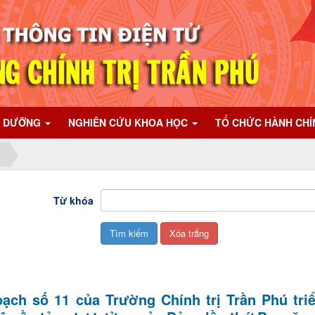
I DƯỠNG
NGHIÊN CỨU KHOA HỌC
TỔ CHỨC HÀNH CH
Từ khóa
ạch số 11 của Trường Chính trị Trần Phú triể