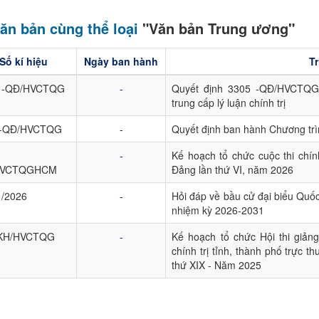
ăn bản cùng thể loại
"Văn bản Trung ương"
Số kí hiệu
Ngày ban hành
Tr
 -QĐ/HVCTQG
-
Quyết định 3305 -QĐ/HVCTQG 
trung cấp lý luận chính trị
5-QĐ/HVCTQG
-
Quyết định ban hành Chương trìn
-
Kế hoạch tổ chức cuộc thi chí
HVCTQGHCM
Đảng lần thứ VI, năm 2026
1/2026
-
Hỏi đáp về bầu cử đại biểu Quố
nhiệm kỳ 2026-2031
-KH/HVCTQG
-
Kế hoạch tổ chức Hội thi giản
chính trị tỉnh, thành phố trực 
thứ XIX - Năm 2025