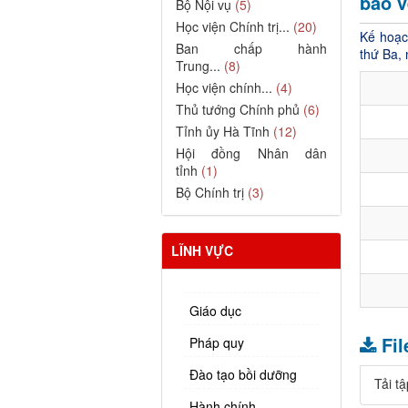
bảo v
Bộ Nội vụ
(5)
Học viện Chính trị...
(20)
Kế hoạc
Ban chấp hành
thứ Ba,
Trung...
(8)
Học viện chính...
(4)
Thủ tướng Chính phủ
(6)
Tỉnh ủy Hà Tĩnh
(12)
Hội đồng Nhân dân
tỉnh
(1)
Bộ Chính trị
(3)
LĨNH VỰC
Giáo dục
Fi
Pháp quy
Đào tạo bồi dưỡng
Tải tậ
Hành chính