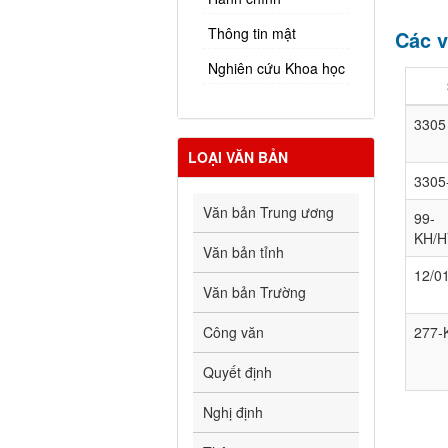
Thông tin mật
Các v
Nghiên cứu Khoa học
3305
LOẠI VĂN BẢN
330
Văn bản Trung ương
99-
KH/
Văn bản tỉnh
12/0
Văn bản Trường
Công văn
277
Quyết định
Nghị định