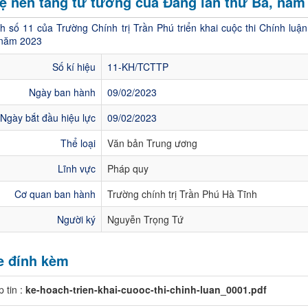
ệ nền tảng tư tưởng của Đảng lần thứ Ba, năm
h số 11 của Trường Chính trị Trần Phú triển khai cuộc thi Chính luậ
 năm 2023
Số kí hiệu
11-KH/TCTTP
Ngày ban hành
09/02/2023
Ngày bắt đầu hiệu lực
09/02/2023
Thể loại
Văn bản Trung ương
Lĩnh vực
Pháp quy
Cơ quan ban hành
Trường chính trị Trần Phú Hà Tĩnh
Người ký
Nguyễn Trọng Tứ
le đính kèm
p tin :
ke-hoach-trien-khai-cuooc-thi-chinh-luan_0001.pdf