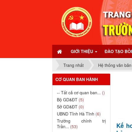
GIỚI THIỆU
ĐÀO TẠO BỒ
Trang nhất
Hệ thống văn bản
CƠ QUAN BAN HÀNH
-- Tất cả cơ quan ban...
()
Bộ GD&ĐT
(5)
Sở GD&ĐT
(0)
UBND Tỉnh Hà Tĩnh
(6)
Trường chính trị
Kế ho
Trần...
(53)