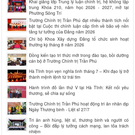
Khai giảng lớp Trung lý luận chính trị, hệ không tập
trung Khóa 210, năm học 2026 - 2027, mở tại
Phường Sông Trí
Trường Chính trị Trần Phú đạt nhiều thành tích nổi
bật tại Cuộc thi chính luận cấp tỉnh về bảo vệ nền
tảng tư tưởng của Đảng năm 2026
Chi bộ Khoa Xây dựng Đảng tổ chức sinh hoạt
thường kỳ tháng 8 năm 2026
Đồng kiến tạo tri thức mới trong đào tạo, bồi dưỡng
cán bộ ở Trường Chính trị Trần Phú
Hà Tĩnh trọn vẹn nghĩa tình tháng 7 – Khi đạo lý trở
thành mệnh lệnh từ trái tim
Hành trình đỏ lần thứ V tại Hà Tĩnh: Kết nối yêu
thương, sẻ chia sự sống
Trường Chính trị Trần Phú hoạt động tri ân nhân dịp
Ngày Thương binh - Liệt sĩ 27/7
Tri ân anh hùng, liệt sĩ, thương binh và người có
công – Bồi đắp lý tưởng cách mạng, lan tỏa trách
nhiệm