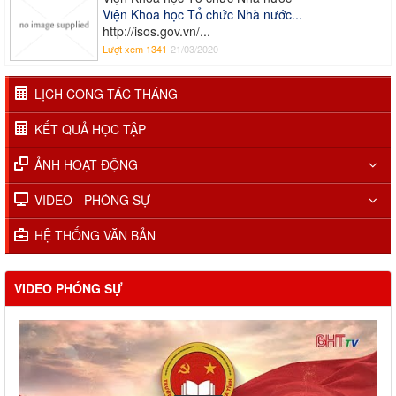
Viện Khoa học Tổ chức Nhà nước...
http://isos.gov.vn/...
Lượt xem 1341
21/03/2020
LỊCH CÔNG TÁC THÁNG
KẾT QUẢ HỌC TẬP
ẢNH HOẠT ĐỘNG
VIDEO - PHÓNG SỰ
HỆ THỐNG VĂN BẢN
VIDEO PHÓNG SỰ