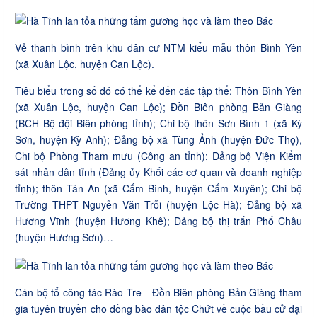
Vẻ thanh bình trên khu dân cư NTM kiểu mẫu thôn Bình Yên
(xã Xuân Lộc, huyện Can Lộc).
Tiêu biểu trong số đó có thể kể đến các tập thể: Thôn Bình Yên
(xã Xuân Lộc, huyện Can Lộc); Đồn Biên phòng Bản Giàng
(BCH Bộ đội Biên phòng tỉnh); Chi bộ thôn Sơn Bình 1 (xã Kỳ
Sơn, huyện Kỳ Anh); Đảng bộ xã Tùng Ảnh (huyện Đức Thọ),
Chi bộ Phòng Tham mưu (Công an tỉnh); Đảng bộ Viện Kiểm
sát nhân dân tỉnh (Đảng ủy Khối các cơ quan và doanh nghiệp
tỉnh); thôn Tân An (xã Cẩm Bình, huyện Cẩm Xuyên); Chi bộ
Trường THPT Nguyễn Văn Trỗi (huyện Lộc Hà); Đảng bộ xã
Hương Vĩnh (huyện Hương Khê); Đảng bộ thị trấn Phố Châu
(huyện Hương Sơn)…
Cán bộ tổ công tác Rào Tre - Đồn Biên phòng Bản Giàng tham
gia tuyên truyền cho đồng bào dân tộc Chứt về cuộc bầu cử đại