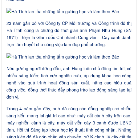
23 năm gắn bó với Công ty CP Môi trường và Công trình đô thị
Hà Tĩnh cũng là chừng đó thời gian anh Phạm Như Hùng (SN
1971) - hiện là Giám đốc Chi nhánh Công viên - Cây xanh dành
trọn tâm huyết cho công việc làm đẹp phố phường.
Nêu gương người đứng đầu, anh Hùng luôn chủ động tìm tòi, có
nhiều sáng kiến; tích cực nghiên cứu, áp dụng khoa học công
nghệ vào quá trình hoạt động sản xuất, nâng cao hiệu quả
công việc, đồng thời thúc đẩy phong trào lao động sáng tạo tại
đơn vị.
Trong 4 năm gần đây, anh đã cùng các đồng nghiệp có nhiều
sáng kiến mang lại giá trị cao như: máy cắt cành cây trên cao,
máy nghiền cành lá cây, máy cắt viền cây 3 cạnh được UBND
tỉnh, Hội thi Sáng tạo khoa học kỹ thuật tỉnh công nhận. Những
sáng kiến đó đã góp phần vận chuyển, xử lý cành, lá cây cắt tỉa