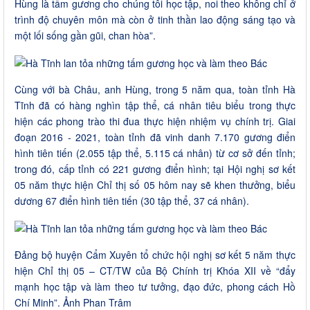
Hùng là tấm gương cho chúng tôi học tập, noi theo không chỉ ở
trình độ chuyên môn mà còn ở tinh thần lao động sáng tạo và
một lối sống gần gũi, chan hòa”.
Cùng với bà Châu, anh Hùng, trong 5 năm qua, toàn tỉnh Hà
Tĩnh đã có hàng nghìn tập thể, cá nhân tiêu biểu trong thực
hiện các phong trào thi đua thực hiện nhiệm vụ chính trị. Giai
đoạn 2016 - 2021, toàn tỉnh đã vinh danh 7.170 gương điển
hình tiên tiến (2.055 tập thể, 5.115 cá nhân) từ cơ sở đến tỉnh;
trong đó, cấp tỉnh có 221 gương điển hình; tại Hội nghị sơ kết
05 năm thực hiện Chỉ thị số 05 hôm nay sẽ khen thưởng, biểu
dương 67 điển hình tiên tiến (30 tập thể, 37 cá nhân).
Đảng bộ huyện Cẩm Xuyên tổ chức hội nghị sơ kết 5 năm thực
hiện Chỉ thị 05 – CT/TW của Bộ Chính trị Khóa XII về “đẩy
mạnh học tập và làm theo tư tưởng, đạo đức, phong cách Hồ
Chí Minh”. Ảnh Phan Trâm