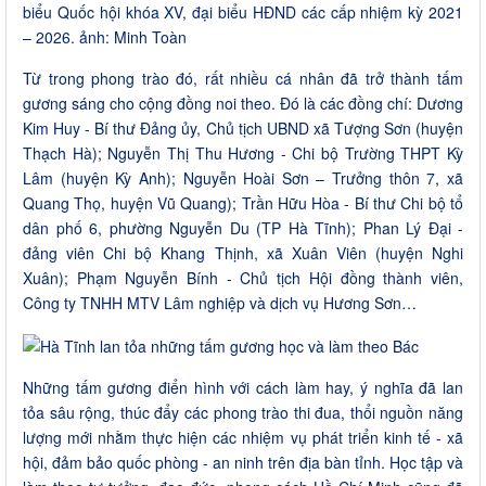
biểu Quốc hội khóa XV, đại biểu HĐND các cấp nhiệm kỳ 2021
– 2026. ảnh: Minh Toàn
Từ trong phong trào đó, rất nhiều cá nhân đã trở thành tấm
gương sáng cho cộng đồng noi theo. Đó là các đồng chí: Dương
Kim Huy - Bí thư Đảng ủy, Chủ tịch UBND xã Tượng Sơn (huyện
Thạch Hà); Nguyễn Thị Thu Hương - Chi bộ Trường THPT Kỳ
Lâm (huyện Kỳ Anh); Nguyễn Hoài Sơn – Trưởng thôn 7, xã
Quang Thọ, huyện Vũ Quang); Trần Hữu Hòa - Bí thư Chi bộ tổ
dân phố 6, phường Nguyễn Du (TP Hà Tĩnh); Phan Lý Đại -
đảng viên Chi bộ Khang Thịnh, xã Xuân Viên (huyện Nghi
Xuân); Phạm Nguyễn Bính - Chủ tịch Hội đồng thành viên,
Công ty TNHH MTV Lâm nghiệp và dịch vụ Hương Sơn…
Những tấm gương điển hình với cách làm hay, ý nghĩa đã lan
tỏa sâu rộng, thúc đẩy các phong trào thi đua, thổi nguồn năng
lượng mới nhằm thực hiện các nhiệm vụ phát triển kinh tế - xã
hội, đảm bảo quốc phòng - an ninh trên địa bàn tỉnh. Học tập và