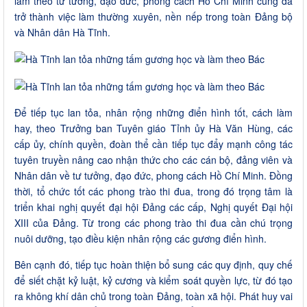
làm theo tư tưởng, đạo đức, phong cách Hồ Chí Minh cũng đã
trở thành việc làm thường xuyên, nền nếp trong toàn Đảng bộ
và Nhân dân Hà Tĩnh.
Để tiếp tục lan tỏa, nhân rộng những điển hình tốt, cách làm
hay, theo Trưởng ban Tuyên giáo Tỉnh ủy Hà Văn Hùng, các
cấp ủy, chính quyền, đoàn thể cần tiếp tục đẩy mạnh công tác
tuyên truyền nâng cao nhận thức cho các cán bộ, đảng viên và
Nhân dân về tư tưởng, đạo đức, phong cách Hồ Chí Minh. Đồng
thời, tổ chức tốt các phong trào thi đua, trong đó trọng tâm là
triển khai nghị quyết đại hội Đảng các cấp, Nghị quyết Đại hội
XIII của Đảng. Từ trong các phong trào thi đua cần chú trọng
nuôi dưỡng, tạo điều kiện nhân rộng các gương điển hình.
Bên cạnh đó, tiếp tục hoàn thiện bổ sung các quy định, quy chế
để siết chặt kỷ luật, kỷ cương và kiểm soát quyền lực, từ đó tạo
ra không khí dân chủ trong toàn Đảng, toàn xã hội. Phát huy vai