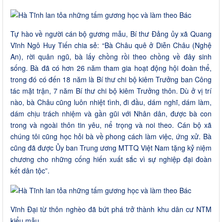
Tự hào về người cán bộ gương mẫu, Bí thư Đảng ủy xã Quang
Vĩnh Ngô Huy Tiến chia sẻ: “Bà Châu quê ở Diễn Châu (Nghệ
An), rời quân ngũ, bà lấy chồng rồi theo chồng về đây sinh
sống. Bà đã có hơn 26 năm tham gia hoạt động hội đoàn thể,
trong đó có đến 18 năm là Bí thư chi bộ kiêm Trưởng ban Công
tác mặt trận, 7 năm Bí thư chi bộ kiêm Trưởng thôn. Dù ở vị trí
nào, bà Châu cũng luôn nhiệt tình, đi đầu, dám nghĩ, dám làm,
dám chịu trách nhiệm và gần gũi với Nhân dân, được bà con
trong và ngoài thôn tin yêu, nể trọng và noi theo. Cán bộ xã
chúng tôi cũng học hỏi bà về phong cách làm việc, ứng xử. Bà
cũng đã được Ủy ban Trung ương MTTQ Việt Nam tặng kỷ niệm
chương cho những cống hiến xuất sắc vì sự nghiệp đại đoàn
kết dân tộc”.
Vĩnh Đại từ thôn nghèo đã bứt phá trở thành khu dân cư NTM
kiểu mẫu.