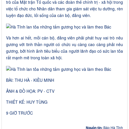
trò của Mặt trận Tổ quốc và các đoàn thể chính trị - xã hội trong
việc tổ chức cho Nhân dân tham gia giám sát việc tu dưỡng, rèn
luyện đạo đức, lối sống của cán bộ, đảng viên.
Và hơn ai hết, mỗi cán bộ, đảng viên phải phát huy vai trò nêu
gương với tinh thần người có chức vụ càng cao càng phải nêu
gương, bởi hình ảnh tiêu biểu của người lãnh đạo có sức lan tỏa
rất mạnh mẽ trong toàn xã hội.
BÀI: THU HÀ - KIỀU MINH
ẢNH & ĐỒ HỌA: PV - CTV
THIẾT KẾ: HUY TÙNG
9 GIỜ TRƯỚC
Nguồn tin:
Báo Hà Tĩnh