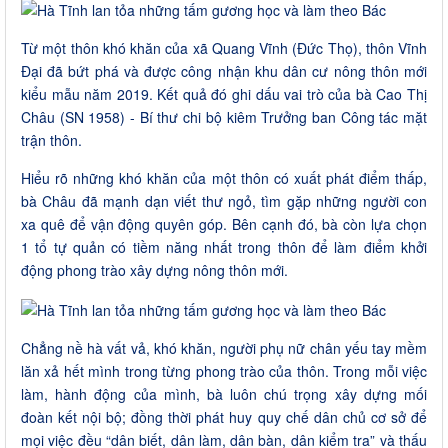
Từ một thôn khó khăn của xã Quang Vĩnh (Đức Thọ), thôn Vĩnh
Đại đã bứt phá và được công nhận khu dân cư nông thôn mới
kiểu mẫu năm 2019. Kết quả đó ghi dấu vai trò của bà Cao Thị
Châu (SN 1958) - Bí thư chi bộ kiêm Trưởng ban Công tác mặt
trận thôn.
Hiểu rõ những khó khăn của một thôn có xuất phát điểm thấp,
bà Châu đã mạnh dạn viết thư ngỏ, tìm gặp những người con
xa quê để vận động quyên góp. Bên cạnh đó, bà còn lựa chọn
1 tổ tự quản có tiềm năng nhất trong thôn để làm điểm khởi
động phong trào xây dựng nông thôn mới.
Chẳng nề hà vất vả, khó khăn, người phụ nữ chân yếu tay mềm
lăn xả hết mình trong từng phong trào của thôn. Trong mỗi việc
làm, hành động của mình, bà luôn chú trọng xây dựng mối
đoàn kết nội bộ; đồng thời phát huy quy chế dân chủ cơ sở để
mọi việc đều “dân biết, dân làm, dân bàn, dân kiểm tra” và thấu