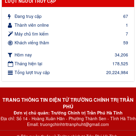
LƯỢT NGƯỜI TRUY CẬP
Đang truy cập
67
Thành viên online
1
Máy chủ tìm kiếm
7
Khách viếng thăm
59
Hôm nay
34,206
Tháng hiện tại
178,525
Tổng lượt truy cập
20,224,984
TRANG THÔNG TIN ĐIỆN TỬ TRƯỜNG CHÍNH TRỊ TRẦN
PHÚ
Đơn vị chủ quản: Trường Chính trị Trần Phú Hà Tĩnh
Địa chỉ: Số 14 - Hoàng Xuân Hãn - Phường Thành Sen - Tỉnh Hà Tĩnh
Email: truongchinhtritranphuht@gmail.com