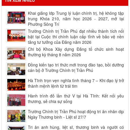
TIN XEM NHIỀU
Khai giảng lớp Trung lý luận chính trị, hệ không tập
trung Khóa 210, năm học 2026 - 2027, mở tại
Phường Sông Trí
Trường Chính trị Trần Phú đạt nhiều thành tích nổi
bật tại Cuộc thi chính luận cấp tỉnh về bảo vệ nền
tảng tư tưởng của Đảng năm 2026
Chi bộ Khoa Xây dựng Đảng tổ chức sinh hoạt
thường kỳ tháng 8 năm 2026
Đồng kiến tạo tri thức mới trong đào tạo, bồi dưỡng
cán bộ ở Trường Chính trị Trần Phú
Hà Tĩnh trọn vẹn nghĩa tình tháng 7 – Khi đạo lý trở
thành mệnh lệnh từ trái tim
Hành trình đỏ lần thứ V tại Hà Tĩnh: Kết nối yêu
thương, sẻ chia sự sống
Trường Chính trị Trần Phú hoạt động tri ân nhân dịp
Ngày Thương binh - Liệt sĩ 27/7
Tri ân anh hùng, liệt sĩ, thương binh và người có