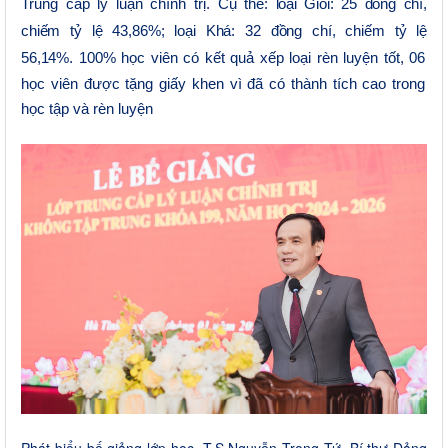
Trung cấp lý luận chính trị. Cụ thể:
loại Giỏi:
25
đồng chí,
chiếm tỷ lệ
43,86
%; loại Khá: 3
2
đồng chí, chiếm tỷ lệ
5
6
,14
%.
100% học viên có kết quả xếp loại rèn luyện tốt,
0
6
học viên được tặng giấy khen vì đã có thành tích cao trong
học tập và rèn luyện