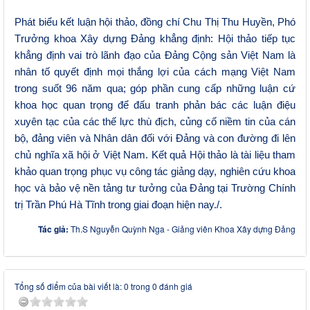
Phát biểu kết luận hội thảo, đồng chí Chu Thị Thu Huyền
, Phó
T
rưởng khoa Xây dựng Đảng khẳng định: Hội
thảo tiếp tục
khẳng định vai trò lãnh đạo của Đảng Cộng sản Việt Nam là
nhân tố quyết định mọi thắng lợi của cách mạng Việt Nam
trong suốt 96 năm qua
;
góp phần cung cấp những luận cứ
khoa học quan trọng để đấu tranh phản bác các luận
điệu
xuyên tạc của các thế lực thù địch
, củng cố niềm tin của cán
bộ, đảng viên và Nhân dân đối với Đảng và con đường đi lên
chủ nghĩa xã hội
ở Việt Nam
.
Kết quả Hội thảo là tài liệu tham
khảo quan trọng phục vụ công tác giảng dạy, nghiên cứu khoa
học và bảo vệ nền tảng tư tưởng của Đảng tại Trường Chính
trị Trần Phú Hà Tĩnh trong giai đoạn hiện nay./.
Tác giả:
Th.S Nguyễn Quỳnh Nga - Giảng viên Khoa Xây dựng Đảng
Tổng số điểm của bài viết là: 0 trong 0 đánh giá