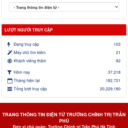
LƯỢT NGƯỜI TRUY CẬP
Đang truy cập
103
Máy chủ tìm kiếm
21
Khách viếng thăm
82
Hôm nay
37,218
Tháng hiện tại
182,721
Tổng lượt truy cập
20,229,180
TRANG THÔNG TIN ĐIỆN TỬ TRƯỜNG CHÍNH TRỊ TRẦN
PHÚ
Đơn vị chủ quản: Trường Chính trị Trần Phú Hà Tĩnh