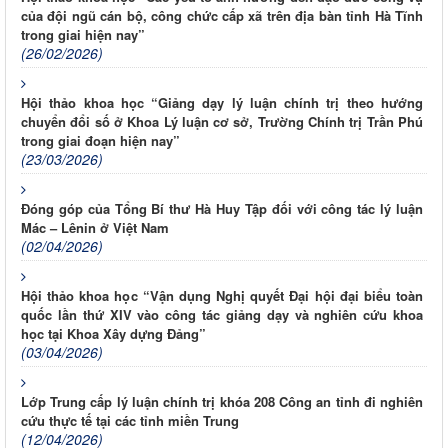
của đội ngũ cán bộ, công chức cấp xã trên địa bàn tỉnh Hà Tĩnh
trong giai hiện nay”
(26/02/2026)
Hội thảo khoa học “Giảng dạy lý luận chính trị theo hướng
chuyển đổi số ở Khoa Lý luận cơ sở, Trường Chính trị Trần Phú
trong giai đoạn hiện nay”
(23/03/2026)
Đóng góp của Tổng Bí thư Hà Huy Tập đối với công tác lý luận
Mác – Lênin ở Việt Nam
(02/04/2026)
Hội thảo khoa học “Vận dụng Nghị quyết Đại hội đại biểu toàn
quốc lần thứ XIV vào công tác giảng dạy và nghiên cứu khoa
học tại Khoa Xây dựng Đảng”
(03/04/2026)
Lớp Trung cấp lý luận chính trị khóa 208 Công an tỉnh đi nghiên
cứu thực tế tại các tỉnh miền Trung
(12/04/2026)