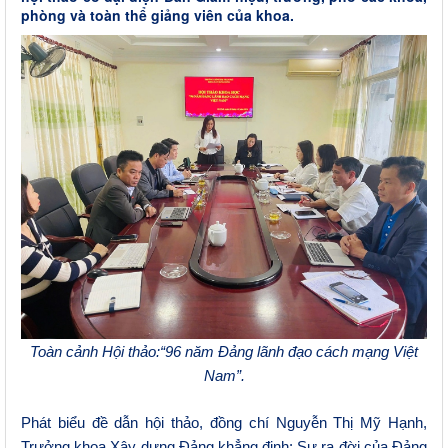
phòng và toàn thể giảng viên của khoa.
Toàn
cảnh Hội thảo:
“96 năm Đảng lãnh đạo cách mạng Việt
Nam”.
Phát biểu đề dẫn hội thảo, đồng chí Nguyễn Thị Mỹ Hạnh
,
T
rưởng khoa Xây dựng Đảng khẳng định: Sự ra đời của Đảng