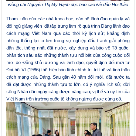
Đồng
chí Nguyễn Thị Mỹ Hạnh đọc báo cáo Đề dẫn Hội thảo
T
ham luận của các nhà khoa học, cán bộ lãnh đạo quản lý và
đội
ngũ
giảng viên đã
tập trung làm rõ quá trình Đảng lãnh đạo
cách mạng Việt Nam qua các thời kỳ lịch sử; khẳng định
những thắng lợi to lớn trong sự nghiệp đấu tranh giải phóng
dân tộc, thống nhất đất nước, xây dựng và bảo vệ Tổ quốc;
phân tích sâu sắc những thành tựu nổi bật của công cuộc đổi
mới do Đảng khởi xướng và lãnh đạo
;
quyết định đổi mới từ
Đại hội VI (1986) thể hiện bản lĩnh chính trị, trí tuệ và tinh thần
cách mạng của Đảng. Sau gần 40 năm đổi mới, đất nước ta
đã đạt được những thành tựu to lớn, có ý nghĩa lịch sử; đời
sống Nhân dân ngày càng được nâng cao; vị thế và uy tín của
Việt Nam trên trường quốc tế không ngừng được củng cố.