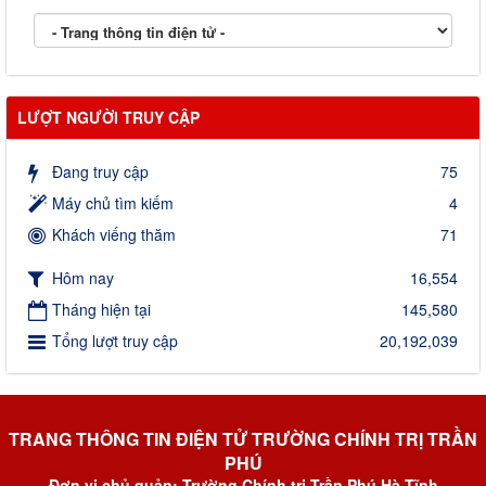
LƯỢT NGƯỜI TRUY CẬP
Đang truy cập
75
Máy chủ tìm kiếm
4
Khách viếng thăm
71
Hôm nay
16,554
Tháng hiện tại
145,580
Tổng lượt truy cập
20,192,039
TRANG THÔNG TIN ĐIỆN TỬ TRƯỜNG CHÍNH TRỊ TRẦN
PHÚ
Đơn vị chủ quản: Trường Chính trị Trần Phú Hà Tĩnh