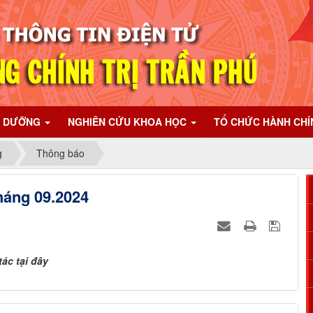
I DƯỠNG
NGHIÊN CỨU KHOA HỌC
TỔ CHỨC HÀNH CH
g
Thông báo
háng 09.2024
tác tại đây