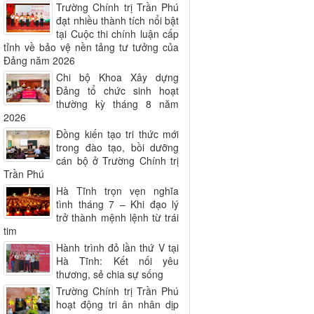
Trường Chính trị Trần Phú
đạt nhiều thành tích nổi bật
tại Cuộc thi chính luận cấp
tỉnh về bảo vệ nền tảng tư tưởng của
Đảng năm 2026
Chi bộ Khoa Xây dựng
Đảng tổ chức sinh hoạt
thường kỳ tháng 8 năm
2026
Đồng kiến tạo tri thức mới
trong đào tạo, bồi dưỡng
cán bộ ở Trường Chính trị
Trần Phú
Hà Tĩnh trọn vẹn nghĩa
tình tháng 7 – Khi đạo lý
trở thành mệnh lệnh từ trái
tim
Hành trình đỏ lần thứ V tại
Hà Tĩnh: Kết nối yêu
thương, sẻ chia sự sống
Trường Chính trị Trần Phú
hoạt động tri ân nhân dịp