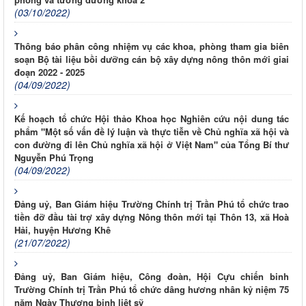
(03/10/2022)
Thông báo phân công nhiệm vụ các khoa, phòng tham gia biên
soạn Bộ tài liệu bồi dưỡng cán bộ xây dựng nông thôn mới giai
đoạn 2022 - 2025
(04/09/2022)
Kế hoạch tổ chức Hội thảo Khoa học Nghiên cứu nội dung tác
phẩm "Một số vấn đề lý luận và thực tiễn về Chủ nghĩa xã hội và
con đường đi lên Chủ nghĩa xã hội ở Việt Nam" của Tổng Bí thư
Nguyễn Phú Trọng
(04/09/2022)
Đảng uỷ, Ban Giám hiệu Trường Chính trị Trần Phú tổ chức trao
tiền đỡ đầu tài trợ xây dựng Nông thôn mới tại Thôn 13, xã Hoà
Hải, huyện Hương Khê
(21/07/2022)
Đảng uỷ, Ban Giám hiệu, Công đoàn, Hội Cựu chiến binh
Trường Chính trị Trần Phú tổ chức dâng hương nhân kỷ niệm 75
năm Ngày Thương binh liệt sỹ