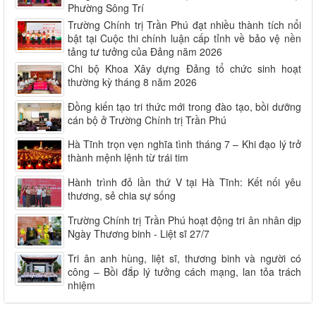
Phường Sông Trí
Trường Chính trị Trần Phú đạt nhiều thành tích nổi
bật tại Cuộc thi chính luận cấp tỉnh về bảo vệ nền
tảng tư tưởng của Đảng năm 2026
Chi bộ Khoa Xây dựng Đảng tổ chức sinh hoạt
thường kỳ tháng 8 năm 2026
Đồng kiến tạo tri thức mới trong đào tạo, bồi dưỡng
cán bộ ở Trường Chính trị Trần Phú
Hà Tĩnh trọn vẹn nghĩa tình tháng 7 – Khi đạo lý trở
thành mệnh lệnh từ trái tim
Hành trình đỏ lần thứ V tại Hà Tĩnh: Kết nối yêu
thương, sẻ chia sự sống
Trường Chính trị Trần Phú hoạt động tri ân nhân dịp
Ngày Thương binh - Liệt sĩ 27/7
Tri ân anh hùng, liệt sĩ, thương binh và người có
công – Bồi đắp lý tưởng cách mạng, lan tỏa trách
nhiệm