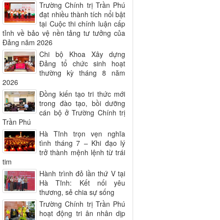
Trường Chính trị Trần Phú
đạt nhiều thành tích nổi bật
tại Cuộc thi chính luận cấp
tỉnh về bảo vệ nền tảng tư tưởng của
Đảng năm 2026
Chi bộ Khoa Xây dựng
Đảng tổ chức sinh hoạt
thường kỳ tháng 8 năm
2026
Đồng kiến tạo tri thức mới
trong đào tạo, bồi dưỡng
cán bộ ở Trường Chính trị
Trần Phú
Hà Tĩnh trọn vẹn nghĩa
tình tháng 7 – Khi đạo lý
trở thành mệnh lệnh từ trái
tim
Hành trình đỏ lần thứ V tại
Hà Tĩnh: Kết nối yêu
thương, sẻ chia sự sống
Trường Chính trị Trần Phú
hoạt động tri ân nhân dịp