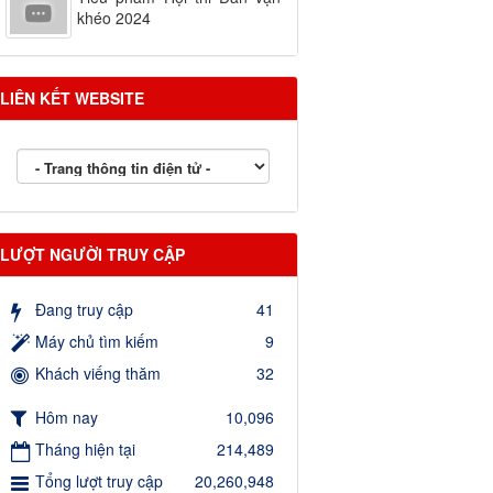
khéo 2024
LIÊN KẾT WEBSITE
LƯỢT NGƯỜI TRUY CẬP
Đang truy cập
41
Máy chủ tìm kiếm
9
Khách viếng thăm
32
Hôm nay
10,096
Tháng hiện tại
214,489
Tổng lượt truy cập
20,260,948