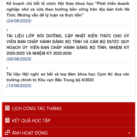
Kế hoạch chi tiết tổ chức Hội thảo khoa học "Phát triển doanh
nghiệp nhỏ và vừa theo hướng bền vững trên địa bàn tỉnh Hà
Tĩnh: Những vẫn đề lý luận và thực tiễn"
(24/08/2023)
TÀI LIỆU LỚP BỒI DƯỠNG, CẬP NHẬT KIẾN THỨC CHO ỦY
VIÊN BAN CHẤP HÀNH ĐẢNG BỘ TỈNH VÀ CÁN BỘ ĐƯỢC QUY
HOẠCH ỦY VIÊN BAN CHẤP HÀNH ĐẢNG BỘ TỈNH, NHIỆM KỲ
2020-2025 VÀ NHIỆM KỲ 2025-2030
(06/08/2023)
Tài liệu Hội nghị sơ kết và toạ đàm khoa học Cụm thi đua các
trường chính trị Khu vực Bắc Trung bộ 6/2023
(13/06/2023)
LỊCH CÔNG TÁC THÁNG
KẾT QUẢ HỌC TẬP
ẢNH HOẠT ĐỘNG