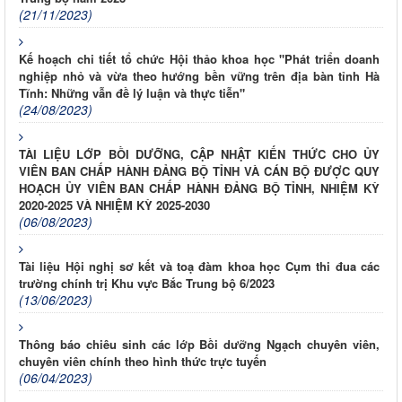
(21/11/2023)
Kế hoạch chi tiết tổ chức Hội thảo khoa học "Phát triển doanh
nghiệp nhỏ và vừa theo hướng bền vững trên địa bàn tỉnh Hà
Tĩnh: Những vẫn đề lý luận và thực tiễn"
(24/08/2023)
TÀI LIỆU LỚP BỒI DƯỠNG, CẬP NHẬT KIẾN THỨC CHO ỦY
VIÊN BAN CHẤP HÀNH ĐẢNG BỘ TỈNH VÀ CÁN BỘ ĐƯỢC QUY
HOẠCH ỦY VIÊN BAN CHẤP HÀNH ĐẢNG BỘ TỈNH, NHIỆM KỲ
2020-2025 VÀ NHIỆM KỲ 2025-2030
(06/08/2023)
Tài liệu Hội nghị sơ kết và toạ đàm khoa học Cụm thi đua các
trường chính trị Khu vực Bắc Trung bộ 6/2023
(13/06/2023)
Thông báo chiêu sinh các lớp Bồi dưỡng Ngạch chuyên viên,
chuyên viên chính theo hình thức trực tuyến
(06/04/2023)