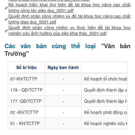
Kế hoạch triển khai thự hiện đề tài khoa học nâng cao chất
lượng công tác giáo dục_0001.pdf
Quyết định phân công nhiệm vụ đề tài khoa học nâng cao chất
lượng giao dục_0001.pdf
Quyết định phân công nhiệm vụ thực hiện đề tài khoa học
nghiên cứu ảnh hưởng của việc khia thác_0001.pdf
Các văn bản cùng thể loại
"Văn bản
Trường"
Số kí hiệu
Ngày ban hành
07-KH/TCTTP
-
Kế hoạch tổ chức hoạt độn
178 - QĐ/TCTTP
-
Quyết định thành lập các T
177 -QĐ/TCTTP
-
Quyết định thành lập Hội đ
02 -KH/TCTTP
-
Kế hoạch phát động cuộc t
01 - KH/TCTTP
-
Kế hoạch nghiên cứu khoa 