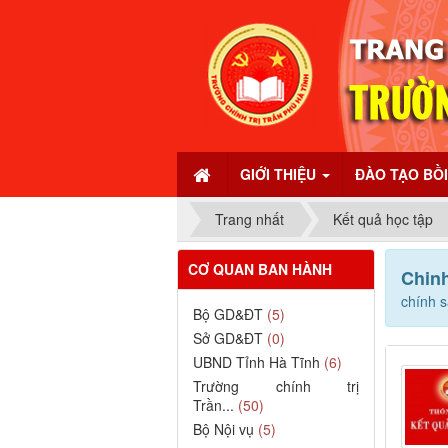
GIỚI THIỆU
ĐÀO TẠO BỒ
Trang nhất
Kết quả học tập
CƠ QUAN BAN HÀNH
Chin
chính 
Bộ GD&ĐT
(5)
Sở GD&ĐT
(0)
UBND Tỉnh Hà Tĩnh
(6)
Trường chính trị
Trần...
(50)
Bộ Nội vụ
(5)