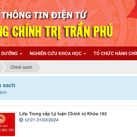
I DƯỠNG
NGHIÊN CỨU KHOA HỌC
TỔ CHỨC HÀNH CH
Chinh sach
h sach
sách
Lớp Trung cấp Lý luận Chính trị Khóa 192
12:01 31/03/2024