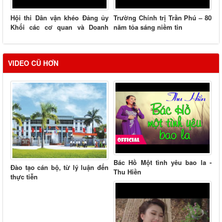
Hội thi Dân vận khéo Đảng ủy
Trường Chính trị Trần Phú – 80
Khối các cơ quan và Doanh
năm tỏa sáng niềm tin
nghiệp tỉnh
VIDEO CŨ HƠN
Bác Hồ Một tình yêu bao la -
Đào tạo cán bộ, từ lý luận đến
Thu Hiền
thực tiễn