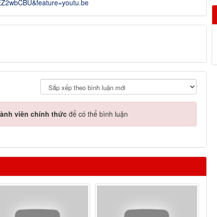
NEZ2wbCBU&feature=youtu.be
ành viên chính thức
để có thể bình luận