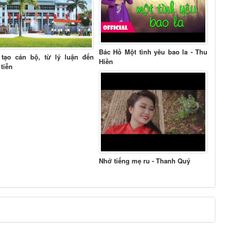
Bác Hồ Một tình yêu bao la - Thu
tạo cán bộ, từ lý luận đến
Hiền
 tiễn
Nhớ tiếng mẹ ru - Thanh Quý