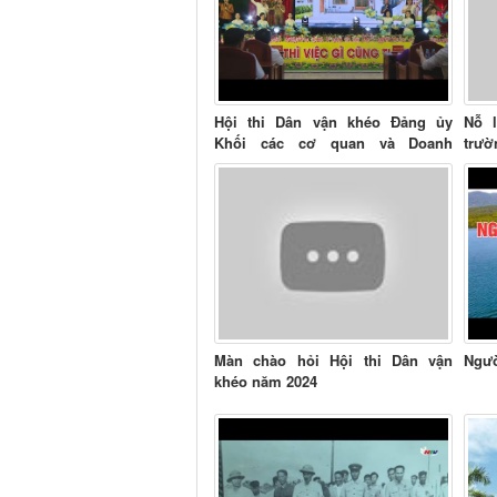
Hội thi Dân vận khéo Đảng ủy
Nỗ 
Khối các cơ quan và Doanh
trườ
nghiệp tỉnh
thư đ
Màn chào hỏi Hội thi Dân vận
Ngườ
khéo năm 2024