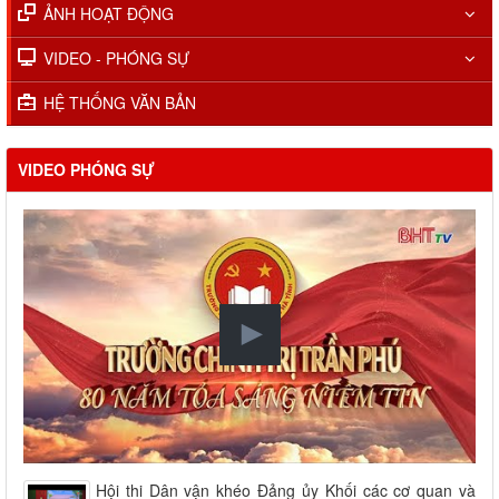
ẢNH HOẠT ĐỘNG
VIDEO - PHÓNG SỰ
HỆ THỐNG VĂN BẢN
VIDEO PHÓNG SỰ
Hội thi Dân vận khéo Đảng ủy Khối các cơ quan và