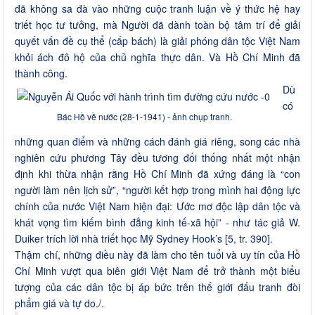
đã không sa đà vào những cuộc tranh luận về ý thức hệ hay
triết học tư tưởng, mà Người đã dành toàn bộ tâm trí để giải
quyết vấn đề cụ thể (cấp bách) là giải phóng dân tộc Việt Nam
khỏi ách đô hộ của chủ nghĩa thực dân. Và Hồ Chí Minh đã
thành công.
Dù
có
Bác Hồ về nước (28-1-1941) - ảnh chụp tranh.
những quan điểm và những cách đánh giá riêng, song các nhà
nghiên cứu phương Tây đều tương đối thống nhất một nhận
định khi thừa nhận rằng Hồ Chí Minh đã xứng đáng là “con
người làm nên lịch sử”, “người kết hợp trong mình hai động lực
chính của nước Việt Nam hiện đại: Ước mơ độc lập dân tộc và
khát vọng tìm kiếm bình đẳng kinh tế-xã hội” - như tác giả W.
Duiker trích lời nhà triết học Mỹ Sydney Hook’s [5, tr. 390].
Thậm chí, những điều này đã làm cho tên tuổi và uy tín của Hồ
Chí Minh vượt qua biên giới Việt Nam để trở thành một biểu
tượng của các dân tộc bị áp bức trên thế giới đấu tranh đòi
phẩm giá và tự do./.