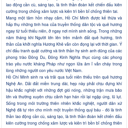
lao động cần cù, sáng tạo, là tinh thần đoàn kết chiến đấu kiên
cường trong chống xâm lược và kiên trì bền bỉ chống thiên tai.
Mang một tâm hồn nhạy cảm, Hồ Chí Minh được kế thừa và
hấp thụ những tinh hoa của truyền thống dân tộc và quê hương
ngay từ tuổi thiếu niên, ở ngay nơi mình sinh sống. Trong những
năm tháng khi Người lớn lên trên mảnh đất quê hương, tinh
thần của khởi nghĩa Hương Khê vẫn còn đọng lại với thời gian. Ý
chí đấu tranh quật cường và tinh thần hy sinh anh dũng của các
phong trào Đông Du, Đông Kinh Nghĩa thục cùng các phong
trào yêu nước kháng Pháp như ngọn lửa âm ỉ vẫn cháy trong
lòng những người con yêu nước Việt Nam.
Hồ Chí Minh sinh ra và trải qua tuổi niên thiếu trên quê hương
Nghệ An. Dải đất miền trung dài, hẹp này phải chịu đựng khí
hậu khắc nghiệt với những đợt gió nóng, những trận mưa bão
lớn và thường xuyên chịu cảnh hạn hán rồi lại ngập úng, lũ lụt.
Sống trong môi trường thiên nhiên khắc nghiệt, người dân xứ
Nghệ đã tự rèn cho mình một truyền thống quý báu - đó là tinh
thần lao động cần cù, sáng tạo, là tinh thần đoàn kết chiến đấu
kiên cường trong chống xâm lược và kiên trì bền bỉ chống thiên