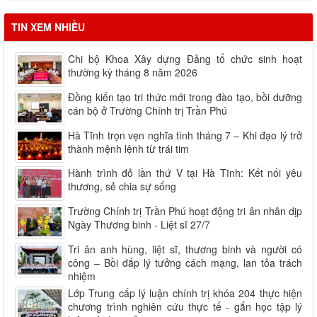
Lịch học các lớp tháng 03.2026
TIN XEM NHIỀU
Lịch học các lớp tháng 04.2026
Chi bộ Khoa Xây dựng Đảng tổ chức sinh hoạt
Lịch học các lớp tháng 05.2026
thường kỳ tháng 8 năm 2026
Lịch học các lớp tháng 06.2026
Đồng kiến tạo tri thức mới trong đào tạo, bồi dưỡng
cán bộ ở Trường Chính trị Trần Phú
Hà Tĩnh trọn vẹn nghĩa tình tháng 7 – Khi đạo lý trở
thành mệnh lệnh từ trái tim
Hành trình đỏ lần thứ V tại Hà Tĩnh: Kết nối yêu
thương, sẻ chia sự sống
Trường Chính trị Trần Phú hoạt động tri ân nhân dịp
Ngày Thương binh - Liệt sĩ 27/7
Tri ân anh hùng, liệt sĩ, thương binh và người có
công – Bồi đắp lý tưởng cách mạng, lan tỏa trách
nhiệm
Lớp Trung cấp lý luận chính trị khóa 204 thực hiện
chương trình nghiên cứu thực tế - gắn học tập lý