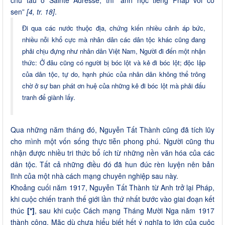
sen”
[4, tr. 18]
.
Đi qua các nước thuộc địa, chứng kiến nhiều cảnh áp bức,
nhiều nỗi khổ cực mà nhân dân các dân tộc khác cũng đang
phải chịu đựng như nhân dân Việt Nam, Người đi đến một nhận
thức: Ở đâu cũng có người bị bóc lột và kẻ đi bóc lột; độc lập
của dân tộc, tự do, hạnh phúc của nhân dân không thể trông
chờ ở sự ban phát ơn huệ của những kẻ đi bóc lột mà phải đấu
tranh để giành lấy.
Qua những năm tháng đó, Nguyễn Tất Thành cũng đã tích lũy
cho mình một vốn sống thực tiễn phong phú. Người cũng thu
nhận được nhiều tri thức bổ ích từ những nền văn hóa của các
dân tộc. Tất cả những điều đó đã hun đúc rèn luyện nên bản
lĩnh của một nhà cách mạng chuyên nghiệp sau này.
Khoảng cuối năm 1917, Nguyễn Tất Thành từ Anh trở lại Pháp,
khi cuộc chiến tranh thế giới lần thứ nhất bước vào giai đoạn kết
thúc
[*]
, sau khi cuộc Cách mạng Tháng Mười Nga năm 1917
thành công. Mặc dù chưa hiểu biết hết ý nghĩa to lớn của cuộc