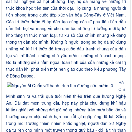
sát trải nghiệm xã hội phương Tây, họ đã mang về những tri
thức khoa học tiên tiến của thời đại. Họ cũng là những người đi
tiên phong trong cuộc tiếp xúc văn hóa Đông-Tây ở Việt Nam.
Các trí thức được Pháp đào tạo cùng các sĩ phu tiên tiến dần
dần lĩnh hội và mang về cho dân tộc những tư tưởng mới lạ từ
kho tàng tri thức nhân loại, từ xứ sở của chính những kẻ đang
thống trị dân tộc mình. Không ít người trong số họ đã sử dụng
những vũ khí tri thức đó trong cuộc đấu tranh chung của dân
tộc và trở thành những nhà yêu nước, những nhà cách mạng.
Đó là những điều nằm ngoài toan tính của của những kẻ cai trị
thực dân khi phát triển một nền giáo dục theo kiểu phương Tây
ở Đông Dương.
Hồ
Chí
Minh sinh ra và trải qua tuổi niên thiếu trên quê hương Nghệ
An. Dải đất miền trung dài, hẹp này phải chịu đựng khí hậu
khắc nghiệt với những đợt gió nóng, những trận mưa bão lớn và
thường xuyên chịu cảnh hạn hán rồi lại ngập úng, lũ lụt. Sống
trong môi trường thiên nhiên khắc nghiệt, người dân xứ Nghệ
đã tự rèn cho mình một truyền thống quý báu - đó là tinh thần