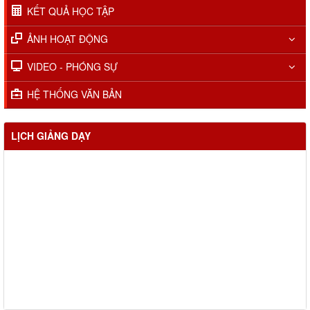
KẾT QUẢ HỌC TẬP
ẢNH HOẠT ĐỘNG
VIDEO - PHÓNG SỰ
HỆ THỐNG VĂN BẢN
LỊCH GIẢNG DẠY
Lịch học các lớp tháng 01.2026
Lịch học các lớp tháng 02.2026