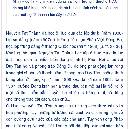
Minh - đó là ý chí kiên cường và nghị lực phi thường trước
những khó khăn thử thách, đã hình thành tính cách và bản lĩnh
của một người thanh niên đầy hoài bão.
Nguyễn Tất Thành đã học ở Huế qua các lớp dự bị (năm 1906)
lớp sơ đẳng (năm 1907) ở trường tiểu học Pháp-Việt Đông Ba,
học lớp trung đẳng ở trường Quốc học (năm 1908) [3, tr. 27-30].
Khoảng thời gian Nguyễn Tất Thành học tập ở Huế cũng là lúc
đất nước diễn ra nhiều biến động chính trị: Phan Bội Châu với
Duy Tân hội và phong trào Đông Du do ông phát động lan rộng
trong giới sĩ phu và thanh niên; Phong trào Duy Tân, chống thuế
bùng phát ở Trung kỳ từ năm 1906 kéo dài tới năm 1908; Năm
1907, trường Đông kinh nghĩa thục, đầu tiên mở tại Hà Nội rồi ở
một số tỉnh miền bắc, truyền bá nhiều tư tưởng mới, cổ động
cho phong trào cải cách, dân chủ...
Ở Huế, Nguyễn Tất Thành tiếp thu những kiến thức của văn
hóa phương Tây, những tư tưởng cải cách và chiêm nghiệm về
con đường cứu nước của các bậc cha anh. Tuy vốn tiếng Pháp
còn ít ỏi song Nguyễn Tất Thành bắt đầu tiếp xúc với sách báo