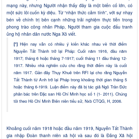
mạng này, nhưng Người nhận thấy đây là một biến cố lớn, có
một sức lôi cuốn kỳ diệu. Từ “nhận thức cảm tính”, với sự nhạy
bén về chính trị bên cạnh những trải nghiệm thực tiễn trong
phong trào công nhân Pháp, Người tham gia cuộc đấu tranh
ủng hộ nhân dân nước Nga Xô viết.
[*]
Hiện nay vẫn có nhiều ý kiến khác nhau về thời điểm
Nguyễn Tất Thành trở lại Pháp: Cuối năm 1916, đầu năm
1917; tháng 6 hoặc tháng 7-1917; cuối tháng 11 đầu tháng 12-
1917. Nhiều nhà nghiên cứu cho rằng thời điểm này là cuối
năm 1917. Gần đây Thụy Khuê trên RFI lại cho rằng Nguyễn
Tất Thành từ Anh trở lại Pháp trong khoảng thời gian tháng 5
hoặc tháng 6-1919. Luận điểm này đã bị tác giả Ngô Trần Đức
phản bác trên Đặc san Hồ Chí Minh học số 1 (1- 2011). Chúng
tôi theo Hồ Chí Minh Biên niên tiểu sử, Nxb CTQG, H, 2006.
Khoảng cuối năm 1918 hoặc đầu năm 1919, Nguyễn Tất Thành
gia nhập Đoàn thanh niên xã hội và sau đó là Đảng Xã hội