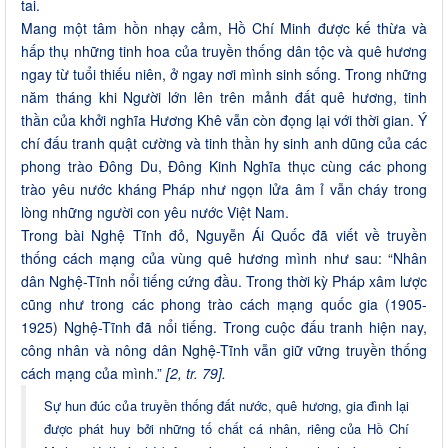
tai.
Mang một tâm hồn nhạy cảm, Hồ Chí Minh được kế thừa và
hấp thụ những tinh hoa của truyền thống dân tộc và quê hương
ngay từ tuổi thiếu niên, ở ngay nơi mình sinh sống. Trong những
năm tháng khi Người lớn lên trên mảnh đất quê hương, tinh
thần của khởi nghĩa Hương Khê vẫn còn đọng lại với thời gian. Ý
chí đấu tranh quật cường và tinh thần hy sinh anh dũng của các
phong trào Đông Du, Đông Kinh Nghĩa thục cùng các phong
trào yêu nước kháng Pháp như ngọn lửa âm ỉ vẫn cháy trong
lòng những người con yêu nước Việt Nam.
Trong bài Nghệ Tĩnh đỏ, Nguyễn Ái Quốc đã viết về truyền
thống cách mạng của vùng quê hương mình như sau: “Nhân
dân Nghệ-Tĩnh nổi tiếng cứng đầu. Trong thời kỳ Pháp xâm lược
cũng như trong các phong trào cách mạng quốc gia (1905-
1925) Nghệ-Tĩnh đã nổi tiếng. Trong cuộc đấu tranh hiện nay,
công nhân và nông dân Nghệ-Tĩnh vẫn giữ vững truyền thống
cách mạng của mình.”
[2, tr. 79].
Sự hun đúc của truyền thống đất nước, quê hương, gia đình lại
được phát huy bởi những tố chất cá nhân, riêng của Hồ Chí