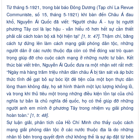
Từ tháng 5-1921, trong bài báo Đông Dương (Tạp chí La Revue
Communiste, số 15, tháng 5-1921) khi bàn đến Châu Á đau
khổ, Nguyễn Ái Quốc đã viết: “Người châu Á - tuy bị người
phương Tây coi là lạc hậu - vẫn hiểu rõ hơn hết sự cần thiết
phải cải cách toàn bộ xã hội hiện tại”
[1, tr. 47]
. Thậm chí, bằng
cách tự đứng lên làm cách mạng giải phóng dân tộc, những
người dân ở các nước thuộc địa còn có thể đóng vai trò quan
trọng giúp đỡ cho cuộc cách mạng ở những nước tư bản. Kết
thúc bài viết trên, Nguyễn Ái Quốc đưa ra một nhận xét rất mới:
“Ngày mà hàng trăm triệu nhân dân châu Á bị tàn sát và áp bức
thức tỉnh để gạt bỏ sự bóc lột đê tiện của một bọn thực dân
lòng tham không đáy, họ sẽ hình thành một lực lượng khổng lồ,
và trong khi thủ tiêu một trong những điều kiện tồn tại của chủ
nghĩa tư bản là chủ nghĩa đế quốc, họ có thể giúp đỡ những
người anh em mình ở phương Tây trong nhiệm vụ giải phóng
hoàn toàn.”
[1, tr. 48]
.
Sự luận giải, phân tích của Hồ Chí Minh cho thấy cuộc cách
mạng giải phóng dân tộc ở các nước thuộc địa là do những
nhân tố bên trong quyết định chứ không thể là sự áp đặt từ bên