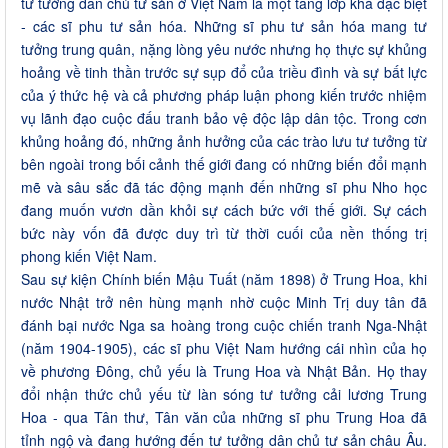
tư tưởng dân chủ tư sản ở Việt Nam là một tầng lớp khá đặc biệt
- các sĩ phu tư sản hóa. Những sĩ phu tư sản hóa mang tư
tưởng trung quân, nặng lòng yêu nước nhưng họ thực sự khủng
hoảng về tinh thần trước sự sụp đổ của triều đình và sự bất lực
của ý thức hệ và cả phương pháp luận phong kiến trước nhiệm
vụ lãnh đạo cuộc đấu tranh bảo vệ độc lập dân tộc. Trong cơn
khủng hoảng đó, những ảnh hưởng của các trào lưu tư tưởng từ
bên ngoài trong bối cảnh thế giới đang có những biến đổi mạnh
mẽ và sâu sắc đã tác động mạnh đến những sĩ phu Nho học
đang muốn vươn dần khỏi sự cách bức với thế giới. Sự cách
bức này vốn đã được duy trì từ thời cuối của nền thống trị
phong kiến Việt Nam.
Sau sự kiện Chính biến Mậu Tuất (năm 1898) ở Trung Hoa, khi
nước Nhật trở nên hùng mạnh nhờ cuộc Minh Trị duy tân đã
đánh bại nước Nga sa hoàng trong cuộc chiến tranh Nga-Nhật
(năm 1904-1905), các sĩ phu Việt Nam hướng cái nhìn của họ
về phương Đông, chủ yếu là Trung Hoa và Nhật Bản. Họ thay
đổi nhận thức chủ yếu từ làn sóng tư tưởng cải lương Trung
Hoa - qua Tân thư, Tân văn của những sĩ phu Trung Hoa đã
tỉnh ngộ và đang hướng đến tư tưởng dân chủ tư sản châu Âu.