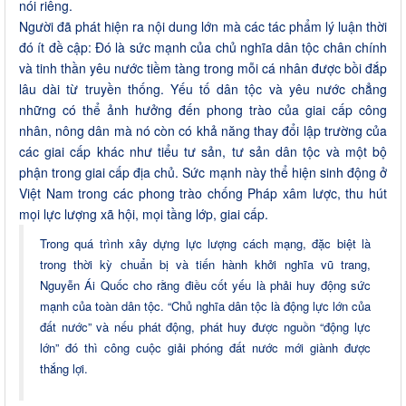
nói riêng.
Người đã phát hiện ra nội dung lớn mà các tác phẩm lý luận thời
đó ít đề cập: Đó là sức mạnh của chủ nghĩa dân tộc chân chính
và tinh thần yêu nước tiềm tàng trong mỗi cá nhân được bồi đắp
lâu dài từ truyền thống. Yếu tố dân tộc và yêu nước chẳng
những có thể ảnh hưởng đến phong trào của giai cấp công
nhân, nông dân mà nó còn có khả năng thay đổi lập trường của
các giai cấp khác như tiểu tư sản, tư sản dân tộc và một bộ
phận trong giai cấp địa chủ. Sức mạnh này thể hiện sinh động ở
Việt Nam trong các phong trào chống Pháp xâm lược, thu hút
mọi lực lượng xã hội, mọi tầng lớp, giai cấp.
Trong quá trình xây dựng lực lượng cách mạng, đặc biệt là
trong thời kỳ chuẩn bị và tiến hành khởi nghĩa vũ trang,
Nguyễn Ái Quốc cho rằng điều cốt yếu là phải huy động sức
mạnh của toàn dân tộc. “Chủ nghĩa dân tộc là động lực lớn của
đất nước” và nếu phát động, phát huy được nguồn “động lực
lớn” đó thì công cuộc giải phóng đất nước mới giành được
thắng lợi.