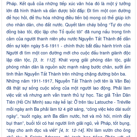
Pháp. Kết quả của những tiếp xúc văn hóa đó là một ý tưởng
lớn đã hình thành và dần được bồi đắp: Đi tìm một con đường
để học hỏi, để thu hóa những điều tiến bộ mong có thể giúp ích
cho nhân dân, cho đất nước. Quyết tâm cháy bỏng “Tự do cho
đồng bào tôi, độc lập cho Tổ quốc tôi” đã nung nấu trong tình
cảm của người thanh niên yêu nước Nguyễn Tất Thành để dẫn
đến sự kiện ngày 5-6-1911 - chính thức bắt đầu hành trình của
Người đi tìm một con đường mới cho cuộc đấu tranh giành độc
lập dân tộc,
[3, tr. 112]
. Khát vọng giải phóng dân tộc, giải
phóng nhân dân là nguồn sức mạnh nâng bước chân, sưởi ấm
tinh thần Nguyễn Tất Thành trên những chặng đường bôn ba.
Những năm 1911-1917, Nguyễn Tất Thành (với tên là Văn Ba)
đã thật sự sống cuộc sống của một người lao động. Phải làm
việc vất vả nhưng anh vẫn tranh thủ tự học. Tác giả Trần Dân
Tiên (Hồ Chí Minh) sau này kể lại: Ở trên tàu Latouche - Tréville
mỗi ngày anh Ba phải làm từ 4 giờ sáng, “công việc kéo dài suốt
ngày”, “suốt ngày, anh Ba đẫm nước, hơi và mồ hôi, mình đầy
bụi than”, buổi tối có hai người lính giải ngũ, về Pháp, tốt bụng,
“dạy cho anh đọc và viết"
[4, tr. 12-14]
. Khi làm vườn cho ông
chủ tàu ở Sainte Adresse, thì “anh học tiếng Pháp với cô