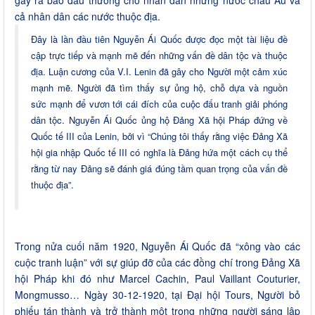
cả nhân dân các nước thuộc địa.
Đây là lần đầu tiên Nguyễn Ái Quốc được đọc một tài liệu đề
cập trực tiếp và mạnh mẽ đến những vấn đề dân tộc và thuộc
địa. Luận cương của V.I. Lenin đã gây cho Người một cảm xúc
mạnh mẽ. Người đã tìm thấy sự ủng hộ, chỗ dựa và nguồn
sức mạnh để vươn tới cái đích của cuộc đấu tranh giải phóng
dân tộc. Nguyễn Ái Quốc ủng hộ Đảng Xã hội Pháp đứng về
Quốc tế III của Lenin, bởi vì “Chúng tôi thấy rằng việc Đảng Xã
hội gia nhập Quốc tế III có nghĩa là Đảng hứa một cách cụ thể
rằng từ nay Đảng sẽ đánh giá đúng tầm quan trọng của vấn đề
thuộc địa”.
Trong nửa cuối năm 1920, Nguyễn Ái Quốc đã “xông vào các
cuộc tranh luận” với sự giúp đỡ của các đồng chí trong Đảng Xã
hội Pháp khi đó như Marcel Cachin, Paul Vaillant Couturier,
Mongmusso… Ngày 30-12-1920, tại Đại hội Tours, Người bỏ
phiếu tán thành và trở thành một trong những người sáng lập