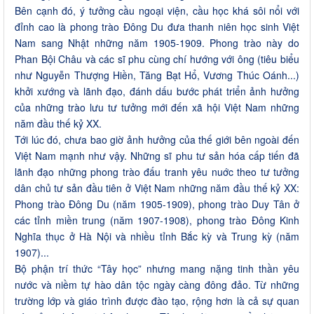
Bên cạnh đó, ý tưởng cầu ngoại viện, cầu học khá sôi nổi với
đỉnh cao là phong trào Đông Du đưa thanh niên học sinh Việt
Nam sang Nhật những năm 1905-1909. Phong trào này do
Phan Bội Châu và các sĩ phu cùng chí hướng với ông (tiêu biểu
như Nguyễn Thượng Hiền, Tăng Bạt Hổ, Vương Thúc Oánh...)
khởi xướng và lãnh đạo, đánh dấu bước phát triển ảnh hưởng
của những trào lưu tư tưởng mới đến xã hội Việt Nam những
năm đầu thế kỷ XX.
Tới lúc đó, chưa bao giờ ảnh hưởng của thế giới bên ngoài đến
Việt Nam mạnh như vậy. Những sĩ phu tư sản hóa cấp tiến đã
lãnh đạo những phong trào đấu tranh yêu nuớc theo tư tưởng
dân chủ tư sản đầu tiên ở Việt Nam những năm đầu thế kỷ XX:
Phong trào Đông Du (năm 1905-1909), phong trào Duy Tân ở
các tỉnh miền trung (năm 1907-1908), phong trào Đông Kinh
Nghĩa thục ở Hà Nội và nhiều tỉnh Bắc kỳ và Trung kỳ (năm
1907)...
Bộ phận trí thức “Tây học” nhưng mang nặng tinh thần yêu
nước và niềm tự hào dân tộc ngày càng đông đảo. Từ những
trường lớp và giáo trình được đào tạo, rộng hơn là cả sự quan