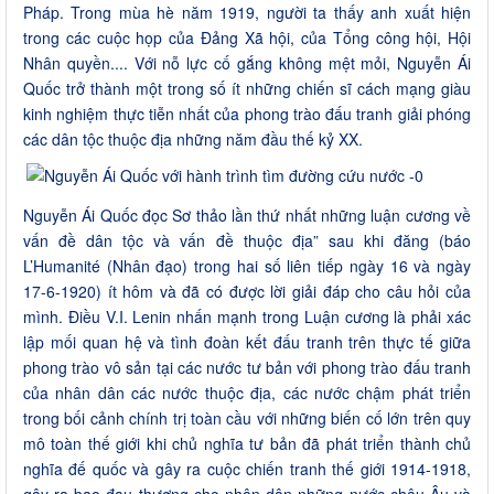
Pháp. Trong mùa hè năm 1919, người ta thấy anh xuất hiện
trong các cuộc họp của Đảng Xã hội, của Tổng công hội, Hội
Nhân quyền.... Với nỗ lực cố gắng không mệt mỏi, Nguyễn Ái
Quốc trở thành một trong số ít những chiến sĩ cách mạng giàu
kinh nghiệm thực tiễn nhất của phong trào đấu tranh giải phóng
các dân tộc thuộc địa những năm đầu thế kỷ XX.
Nguyễn Ái Quốc đọc Sơ thảo lần thứ nhất những luận cương về
vấn đề dân tộc và vấn đề thuộc địa” sau khi đăng (báo
L’Humanité (Nhân đạo) trong hai số liên tiếp ngày 16 và ngày
17-6-1920) ít hôm và đã có được lời giải đáp cho câu hỏi của
mình. Điều V.I. Lenin nhấn mạnh trong Luận cương là phải xác
lập mối quan hệ và tình đoàn kết đấu tranh trên thực tế giữa
phong trào vô sản tại các nước tư bản với phong trào đấu tranh
của nhân dân các nước thuộc địa, các nước chậm phát triển
trong bối cảnh chính trị toàn cầu với những biến cố lớn trên quy
mô toàn thế giới khi chủ nghĩa tư bản đã phát triển thành chủ
nghĩa đế quốc và gây ra cuộc chiến tranh thế giới 1914-1918,
gây ra bao đau thương cho nhân dân những nước châu Âu và