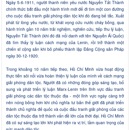
Ngày 5-6-1911, người thanh niên yêu nước Nguyễn Tất Thành
chính thức bắt đầu một hành trình mới để đi tìm một con đường
cho cuộc đấu tranh giải phóng dân tộc khi đó đang bế tắc. Xuất
phát từ lòng yêu nước, từ khát vọng cứu nước cháy bỏng, qua
hành trình gần 10 năm trải nghiệm, nghiên cứu, tiếp thu lý luận,
Nguyễn Tất Thành (khi đó đã nổi danh với tên Nguyễn Ái Quốc)
đã tìm thấy lý luận cách mạng của Lenin, rồi trở thành một
chiến sĩ cộng sản khi bỏ phiếu thành lập Đảng Cộng sản Pháp
ngày 30-12-1920.
Trong khoảng 10 năm tiếp theo, Hồ Chí Minh vừa hoạt động
thực tiễn sôi nổi vừa hoàn thiện lý luận của mình về cách mạng
giải phóng dân tộc. Người đã có những đóng góp sáng tạo, bổ
sung và phát triển lý luận Marx-Lenin trên lĩnh vực đấu tranh
giải phóng các dân tộc thuộc địa - một lĩnh vực ngày càng trở
nên nóng bỏng hơn khi chủ nghĩa tư bản thế giới đã phát triển
thành chủ nghĩa đế quốc và cuộc đấu tranh giải phóng của các
dân tộc thuộc địa trở thành vấn đề lớn của thời đại. Hồ Chí Minh
đã có sự sáng tạo lớn khi phát hiện ra vị trí, tầm quan trọng của
sức mạnh dân tộc.