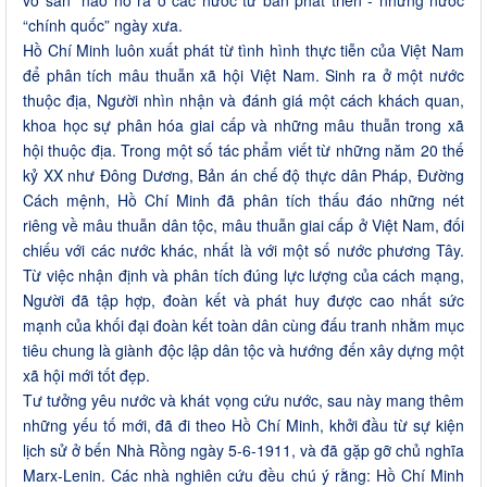
vô sản” nào nổ ra ở các nước tư bản phát triển - những nước
“chính quốc” ngày xưa.
Hồ Chí Minh luôn xuất phát từ tình hình thực tiễn của Việt Nam
để phân tích mâu thuẫn xã hội Việt Nam. Sinh ra ở một nước
thuộc địa, Người nhìn nhận và đánh giá một cách khách quan,
khoa học sự phân hóa giai cấp và những mâu thuẫn trong xã
hội thuộc địa. Trong một số tác phẩm viết từ những năm 20 thế
kỷ XX như Đông Dương, Bản án chế độ thực dân Pháp, Đường
Cách mệnh, Hồ Chí Minh đã phân tích thấu đáo những nét
riêng về mâu thuẫn dân tộc, mâu thuẫn giai cấp ở Việt Nam, đối
chiếu với các nước khác, nhất là với một số nước phương Tây.
Từ việc nhận định và phân tích đúng lực lượng của cách mạng,
Người đã tập hợp, đoàn kết và phát huy được cao nhất sức
mạnh của khối đại đoàn kết toàn dân cùng đấu tranh nhằm mục
tiêu chung là giành độc lập dân tộc và hướng đến xây dựng một
xã hội mới tốt đẹp.
Tư tưởng yêu nước và khát vọng cứu nước, sau này mang thêm
những yếu tố mới, đã đi theo Hồ Chí Minh, khởi đầu từ sự kiện
lịch sử ở bến Nhà Rồng ngày 5-6-1911, và đã gặp gỡ chủ nghĩa
Marx-Lenin. Các nhà nghiên cứu đều chú ý rằng: Hồ Chí Minh