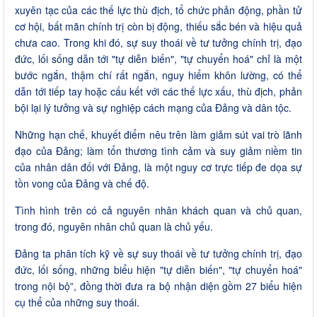
xuyên tạc của các thế lực thù địch, tổ chức phản động, phần tử
cơ hội, bất mãn chính trị còn bị động, thiếu sắc bén và hiệu quả
chưa cao. Trong khi đó, sự suy thoái về tư tưởng chính trị, đạo
đức, lối sống dẫn tới "tự diễn biến", "tự chuyển hoá" chỉ là một
bước ngắn, thậm chí rất ngắn, nguy hiểm khôn lường, có thể
dẫn tới tiếp tay hoặc cấu kết với các thế lực xấu, thù địch, phản
bội lại lý tưởng và sự nghiệp cách mạng của Đảng và dân tộc.
Những hạn chế, khuyết điểm nêu trên làm giảm sút vai trò lãnh
đạo của Đảng; làm tổn thương tình cảm và suy giảm niềm tin
của nhân dân đối với Đảng, là một nguy cơ trực tiếp đe dọa sự
tồn vong của Đảng và chế độ.
Tình hình trên có cả nguyên nhân khách quan và chủ quan,
trong đó, nguyên nhân chủ quan là chủ yếu.
Đảng ta phân tích kỹ về sự suy thoái về tư tưởng chính trị, đạo
đức, lối sống, những biểu hiện "tự diễn biến", "tự chuyển hoá"
trong nội bộ”, đồng thời đưa ra bộ nhận diện gồm 27 biểu hiện
cụ thể của những suy thoái.