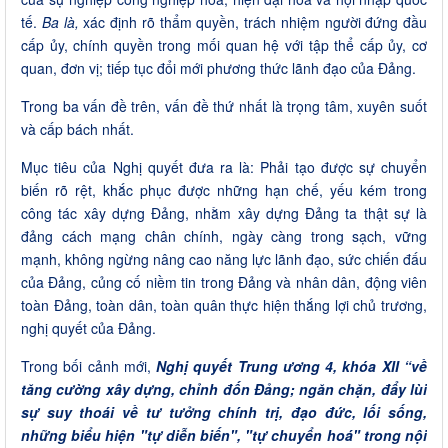
tế.
Ba là,
xác định rõ thẩm quyền, trách nhiệm người đứng đầu
cấp ủy, chính quyền trong mối quan hệ với tập thể cấp ủy, cơ
quan, đơn vị; tiếp tục đổi mới phương thức lãnh đạo của Đảng.
Trong ba vấn đề trên, vấn đề thứ nhất là trọng tâm, xuyên suốt
và cấp bách nhất.
Mục tiêu của Nghị quyết đưa ra là: Phải tạo được sự chuyển
biến rõ rệt, khắc phục được những hạn chế, yếu kém trong
công tác xây dựng Đảng, nhằm xây dựng Đảng ta thật sự là
đảng cách mạng chân chính, ngày càng trong sạch, vững
mạnh, không ngừng nâng cao năng lực lãnh đạo, sức chiến đấu
của Đảng, củng cố niềm tin trong Đảng và nhân dân, động viên
toàn Đảng, toàn dân, toàn quân thực hiện thắng lợi chủ trương,
nghị quyết của Đảng.
Trong bối cảnh mới,
Nghị quyết Trung ương 4, khóa XII “về
tăng cường xây dựng, chỉnh đốn Đảng; ngăn chặn, đẩy lùi
sự suy thoái về tư tưởng chính trị, đạo đức, lối sống,
những biểu hiện "tự diễn biến", "tự chuyển hoá" trong nội