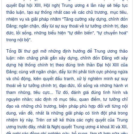
quyết Đại hội XIII, Hội nghị Trung ương 4 lần này sẽ tiếp tục
thảo luận, tạo sự thống nhất cao về các chủ trương, mục tiêu,
nhiệm vụ và giải pháp nhằm "Tăng cường xây dựng, chỉnh đốn
Đảng; ngăn chặn, đẩy lùi sự suy thoái về tư tưởng chính trị, đạo
đức, lối sống, những biểu hiện "tự diễn biến", "tự chuyển hoá"
trong nội bộ".
Tổng Bí thư gợi mở những định hướng để Trung ương thảo
luận: nên chăng phải gắn xây dựng, chỉnh đốn Đảng với xây
dựng hệ thống chính trị theo đúng tinh thần Đại hội XIII của
Đảng; cùng với ngăn chặn, đẩy lùi thì phải tích cực phòng ngừa
và chủ động, kiên quyết đấu tranh, xử lý nghiêm minh sự suy
thoái về tư tưởng chính trị, đạo đức, lối sống và những hành vi
tham nhũng, tiêu cực... Từ đó, đánh giá đúng tình hình và
nguyên nhân; xác định rõ mục tiêu, quan điểm, tư tưởng chỉ
đạo và những chủ trương, biện pháp phù hợp đối với từng nội
dung, vấn đề, nhất là những giải pháp có tính đột phá trong
nhiệm kỳ này. Trên cơ sở kế thừa các nghị quyết của Trung
ương trước đây, nhất là Nghị quyết Trung ương 4 khoá XI và XII,
đề nghị các đồng chí nghiên cứu, bổ sung, làm rõ hơn nữa yêu