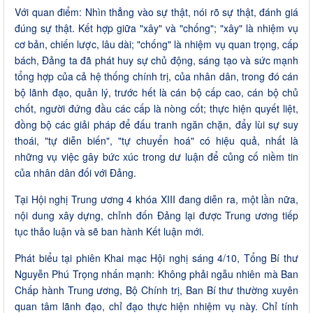
Với quan điểm: Nhìn thẳng vào sự thật, nói rõ sự thật, đánh giá
đúng sự thật. Kết hợp giữa "xây" và "chống"; "xây" là nhiệm vụ
cơ bản, chiến lược, lâu dài; "chống" là nhiệm vụ quan trọng, cấp
bách, Đảng ta đã phát huy sự chủ động, sáng tạo và sức mạnh
tổng hợp của cả hệ thống chính trị, của nhân dân, trong đó cán
bộ lãnh đạo, quản lý, trước hết là cán bộ cấp cao, cán bộ chủ
chốt, người đứng đầu các cấp là nòng cốt; thực hiện quyết liệt,
đồng bộ các giải pháp để đấu tranh ngăn chặn, đẩy lùi sự suy
thoái, "tự diễn biến", "tự chuyển hoá" có hiệu quả, nhất là
những vụ việc gây bức xúc trong dư luận để củng cố niềm tin
của nhân dân đối với Đảng.
Tại Hội nghị Trung ương 4 khóa XIII đang diễn ra, một lần nữa,
nội dung xây dựng, chỉnh đốn Đảng lại được Trung ương tiếp
tục thảo luận và sẽ ban hành Kết luận mới.
Phát biểu tại phiên Khai mạc Hội nghị sáng 4/10, Tổng Bí thư
Nguyễn Phú Trọng nhấn mạnh: Không phải ngẫu nhiên mà Ban
Chấp hành Trung ương, Bộ Chính trị, Ban Bí thư thường xuyên
quan tâm lãnh đạo, chỉ đạo thực hiện nhiệm vụ này. Chỉ tính