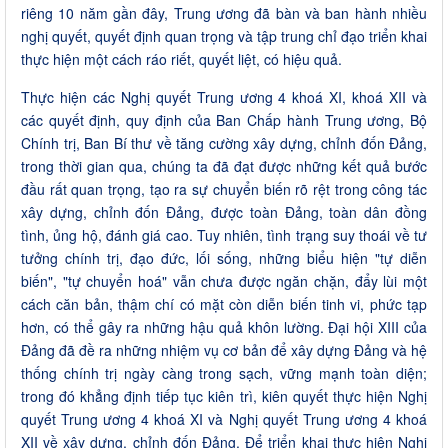
riêng 10 năm gần đây, Trung ương đã bàn và ban hành nhiều
nghị quyết, quyết định quan trọng và tập trung chỉ đạo triển khai
thực hiện một cách ráo riết, quyết liệt, có hiệu quả.
Thực hiện các Nghị quyết Trung ương 4 khoá XI, khoá XII và
các quyết định, quy định của Ban Chấp hành Trung ương, Bộ
Chính trị, Ban Bí thư về tăng cường xây dựng, chỉnh đốn Đảng,
trong thời gian qua, chúng ta đã đạt được những kết quả bước
đầu rất quan trọng, tạo ra sự chuyển biến rõ rệt trong công tác
xây dựng, chỉnh đốn Đảng, được toàn Đảng, toàn dân đồng
tình, ủng hộ, đánh giá cao. Tuy nhiên, tình trạng suy thoái về tư
tưởng chính trị, đạo đức, lối sống, những biểu hiện "tự diễn
biến", "tự chuyển hoá" vẫn chưa được ngăn chặn, đẩy lùi một
cách căn bản, thậm chí có mặt còn diễn biến tinh vi, phức tạp
hơn, có thể gây ra những hậu quả khôn lường. Đại hội XIII của
Đảng đã đề ra những nhiệm vụ cơ bản để xây dựng Đảng và hệ
thống chính trị ngày càng trong sạch, vững mạnh toàn diện;
trong đó khẳng định tiếp tục kiên trì, kiên quyết thực hiện Nghị
quyết Trung ương 4 khoá XI và Nghị quyết Trung ương 4 khoá
XII về xây dựng, chỉnh đốn Đảng. Để triển khai thực hiện Nghị