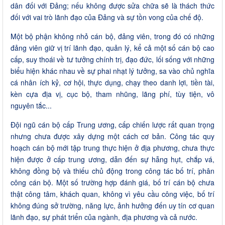
dân đối với Đảng; nếu không được sửa chữa sẽ là thách thức
đối với vai trò lãnh đạo của Đảng và sự tồn vong của chế độ.
Một bộ phận không nhỏ cán bộ, đảng viên, trong đó có những
đảng viên giữ vị trí lãnh đạo, quản lý, kể cả một số cán bộ cao
cấp, suy thoái về tư tưởng chính trị, đạo đức, lối sống với những
biểu hiện khác nhau về sự phai nhạt lý tưởng, sa vào chủ nghĩa
cá nhân ích kỷ, cơ hội, thực dụng, chạy theo danh lợi, tiền tài,
kèn cựa địa vị, cục bộ, tham nhũng, lãng phí, tùy tiện, vô
nguyên tắc...
Đội ngũ cán bộ cấp Trung ương, cấp chiến lược rất quan trọng
nhưng chưa được xây dựng một cách cơ bản. Công tác quy
hoạch cán bộ mới tập trung thực hiện ở địa phương, chưa thực
hiện được ở cấp trung ương, dẫn đến sự hẫng hụt, chắp vá,
không đồng bộ và thiếu chủ động trong công tác bố trí, phân
công cán bộ. Một số trường hợp đánh giá, bố trí cán bộ chưa
thật công tâm, khách quan, không vì yêu cầu công việc, bố trí
không đúng sở trường, năng lực, ảnh hưởng đến uy tín cơ quan
lãnh đạo, sự phát triển của ngành, địa phương và cả nước.