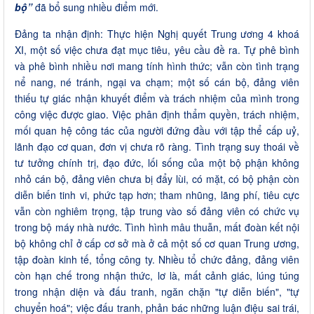
bộ”
đã bổ sung nhiều điểm mới.
Đảng ta nhận định: Thực hiện Nghị quyết Trung ương 4 khoá
XI, một số việc chưa đạt mục tiêu, yêu cầu đề ra. Tự phê bình
và phê bình nhiều nơi mang tính hình thức; vẫn còn tình trạng
nể nang, né tránh, ngại va chạm; một số cán bộ, đảng viên
thiếu tự giác nhận khuyết điểm và trách nhiệm của mình trong
công việc được giao. Việc phân định thẩm quyền, trách nhiệm,
mối quan hệ công tác của người đứng đầu với tập thể cấp uỷ,
lãnh đạo cơ quan, đơn vị chưa rõ ràng. Tình trạng suy thoái về
tư tưởng chính trị, đạo đức, lối sống của một bộ phận không
nhỏ cán bộ, đảng viên chưa bị đẩy lùi, có mặt, có bộ phận còn
diễn biến tinh vi, phức tạp hơn; tham nhũng, lãng phí, tiêu cực
vẫn còn nghiêm trọng, tập trung vào số đảng viên có chức vụ
trong bộ máy nhà nước. Tình hình mâu thuẫn, mất đoàn kết nội
bộ không chỉ ở cấp cơ sở mà ở cả một số cơ quan Trung ương,
tập đoàn kinh tế, tổng công ty. Nhiều tổ chức đảng, đảng viên
còn hạn chế trong nhận thức, lơ là, mất cảnh giác, lúng túng
trong nhận diện và đấu tranh, ngăn chặn "tự diễn biến", "tự
chuyển hoá"; việc đấu tranh, phản bác những luận điệu sai trái,