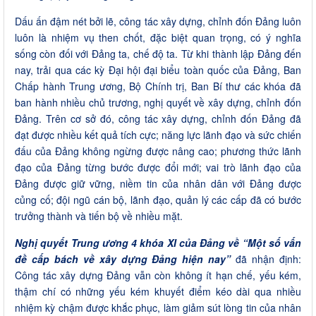
Dấu ấn đậm nét bởi lẽ, công tác xây dựng, chỉnh đốn Đảng luôn
luôn là nhiệm vụ then chốt, đặc biệt quan trọng, có ý nghĩa
sống còn đối với Đảng ta, chế độ ta. Từ khi thành lập Đảng đến
nay, trải qua các kỳ Đại hội đại biểu toàn quốc của Đảng, Ban
Chấp hành Trung ương, Bộ Chính trị, Ban Bí thư các khóa đã
ban hành nhiều chủ trương, nghị quyết về xây dựng, chỉnh đốn
Đảng. Trên cơ sở đó, công tác xây dựng, chỉnh đốn Đảng đã
đạt được nhiều kết quả tích cực; năng lực lãnh đạo và sức chiến
đấu của Đảng không ngừng được nâng cao; phương thức lãnh
đạo của Đảng từng bước được đổi mới; vai trò lãnh đạo của
Đảng được giữ vững, niềm tin của nhân dân với Đảng được
củng cố; đội ngũ cán bộ, lãnh đạo, quản lý các cấp đã có bước
trưởng thành và tiến bộ về nhiều mặt.
Nghị quyết Trung ương 4 khóa XI của Đảng về
“Một số vấn
đề cấp bách về xây dựng Đảng hiện nay”
đã nhận định:
Công tác xây dựng Đảng vẫn còn không ít hạn chế, yếu kém,
thậm chí có những yếu kém khuyết điểm kéo dài qua nhiều
nhiệm kỳ chậm được khắc phục, làm giảm sút lòng tin của nhân