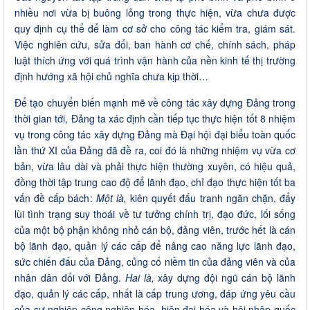
nhiều nơi vừa bị buông lỏng trong thực hiện, vừa chưa được
quy định cụ thể để làm cơ sở cho công tác kiểm tra, giám sát.
Việc nghiên cứu, sửa đổi, ban hành cơ chế, chính sách, pháp
luật thích ứng với quá trình vận hành của nền kinh tế thị trường
định hướng xã hội chủ nghĩa chưa kịp thời…
Để tạo chuyển biến mạnh mẽ về công tác xây dựng Đảng trong
thời gian tới, Đảng ta xác định cần tiếp tục thực hiện tốt 8 nhiệm
vụ trong công tác xây dựng Đảng mà Đại hội đại biểu toàn quốc
lần thứ XI của Đảng đã đề ra, coi đó là những nhiệm vụ vừa cơ
bản, vừa lâu dài và phải thực hiện thường xuyên, có hiệu quả,
đồng thời tập trung cao độ để lãnh đạo, chỉ đạo thực hiện tốt ba
vấn đề cấp bách:
Một là,
kiên quyết đấu tranh ngăn chặn, đẩy
lùi tình trạng suy thoái về tư tưởng chính trị, đạo đức, lối sống
của một bộ phận không nhỏ cán bộ, đảng viên, trước hết là cán
bộ lãnh đạo, quản lý các cấp để nâng cao năng lực lãnh đạo,
sức chiến đấu của Đảng, củng cố niềm tin của đảng viên và của
nhân dân đối với Đảng.
Hai là,
xây dựng đội ngũ cán bộ lãnh
đạo, quản lý các cấp, nhất là cấp trung ương, đáp ứng yêu cầu
của sự nghiệp công nghiệp hóa, hiện đại hóa và hội nhập quốc