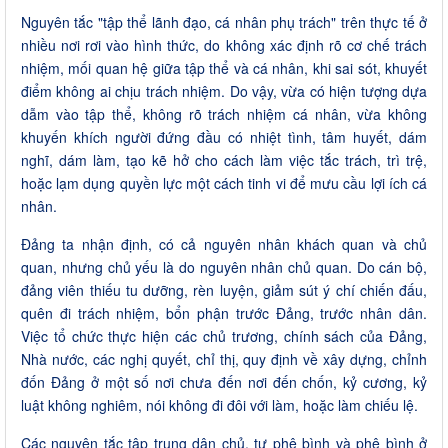
Nguyên tắc "tập thể lãnh đạo, cá nhân phụ trách" trên thực tế ở
nhiều nơi rơi vào hình thức, do không xác định rõ cơ chế trách
nhiệm, mối quan hệ giữa tập thể và cá nhân, khi sai sót, khuyết
điểm không ai chịu trách nhiệm. Do vậy, vừa có hiện tượng dựa
dẫm vào tập thể, không rõ trách nhiệm cá nhân, vừa không
khuyến khích người đứng đầu có nhiệt tình, tâm huyết, dám
nghĩ, dám làm, tạo kẽ hở cho cách làm việc tắc trách, trì trệ,
hoặc lạm dụng quyền lực một cách tinh vi để mưu cầu lợi ích cá
nhân.
Đảng ta nhận định, có cả nguyên nhân khách quan và chủ
quan, nhưng chủ yếu là do nguyên nhân chủ quan. Do cán bộ,
đảng viên thiếu tu dưỡng, rèn luyện, giảm sút ý chí chiến đấu,
quên đi trách nhiệm, bổn phận trước Đảng, trước nhân dân.
Việc tổ chức thực hiện các chủ trương, chính sách của Đảng,
Nhà nước, các nghị quyết, chỉ thị, quy định về xây dựng, chỉnh
đốn Đảng ở một số nơi chưa đến nơi đến chốn, kỷ cương, kỷ
luật không nghiêm, nói không đi đôi với làm, hoặc làm chiếu lệ.
Các nguyên tắc tập trung dân chủ, tự phê bình và phê bình ở