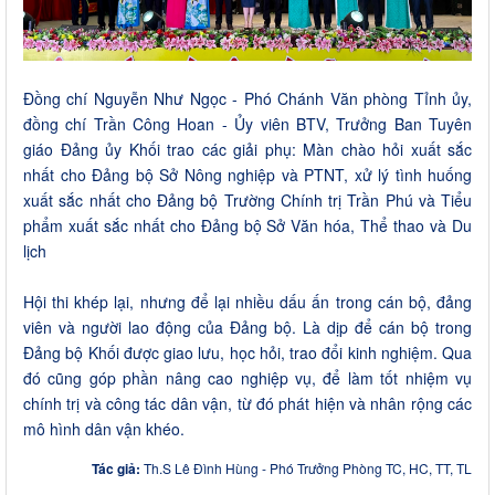
Đồng chí Nguyễn Như Ngọc - Phó Chánh Văn phòng Tỉnh ủy,
đồng chí Trần Công Hoan - Ủy viên BTV, Trưởng Ban Tuyên
giáo Đảng ủy Khối trao các giải phụ: Màn chào hỏi xuất sắc
nhất cho Đảng bộ Sở Nông nghiệp và PTNT, xử lý tình huống
xuất sắc nhất cho Đảng bộ Trường Chính trị Trần Phú và Tiểu
phẩm xuất sắc nhất cho Đảng bộ Sở Văn hóa, Thể thao và Du
lịch
Hội thi khép lại, nhưng để lại nhiều dấu ấn trong cán bộ, đảng
viên và người lao động của Đảng bộ. Là dịp để cán bộ trong
Đảng bộ Khối được giao lưu, học hỏi, trao đổi kinh nghiệm. Qua
đó cũng góp phần nâng cao nghiệp vụ, để làm tốt nhiệm vụ
chính trị và công tác dân vận, từ đó phát hiện và nhân rộng các
mô hình dân vận khéo.
Tác giả:
Th.S Lê Đình Hùng - Phó Trưởng Phòng TC, HC, TT, TL