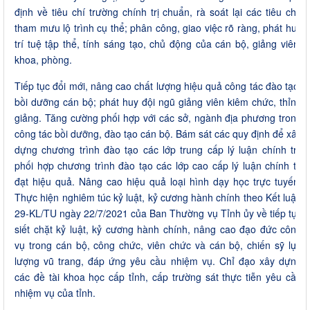
định về tiêu chí trường chính trị chuẩn, rà soát lại các tiêu chí,
tham mưu lộ trình cụ thể; phân công, giao việc rõ ràng, phát huy
trí tuệ tập thể, tính sáng tạo, chủ động của cán bộ, giảng viên,
khoa, phòng.
Tiếp tục đổi mới, nâng cao chất lượng hiệu quả công tác đào tạo,
bồi dưỡng cán bộ; phát huy đội ngũ giảng viên kiêm chức, thỉnh
giảng. Tăng cường phối hợp với các sở, ngành địa phương trong
công tác bồi dưỡng, đào tạo cán bộ. Bám sát các quy định để xây
dựng chương trình đào tạo các lớp trung cấp lý luận chính trị,
phối hợp chương trình đào tạo các lớp cao cấp lý luận chính trị
đạt hiệu quả. Nâng cao hiệu quả loại hình dạy học trực tuyến.
Thực hiện nghiêm túc kỷ luật, kỷ cương hành chính theo Kết luận
29-KL/TU ngày 22/7/2021 của Ban Thường vụ Tỉnh ủy về tiếp tục
siết chặt kỷ luật, kỷ cương hành chính, nâng cao đạo đức công
vụ trong cán bộ, công chức, viên chức và cán bộ, chiến sỹ lực
lượng vũ trang, đáp ứng yêu cầu nhiệm vụ. Chỉ đạo xây dựng
các đề tài khoa học cấp tỉnh, cấp trường sát thực tiễn yêu cầu
nhiệm vụ của tỉnh.