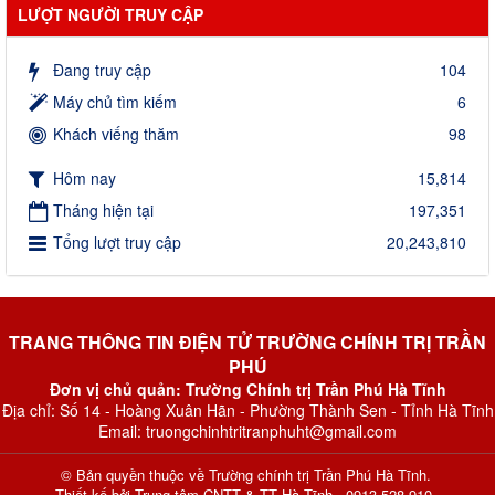
LƯỢT NGƯỜI TRUY CẬP
Đang truy cập
104
Máy chủ tìm kiếm
6
Khách viếng thăm
98
Hôm nay
15,814
Tháng hiện tại
197,351
Tổng lượt truy cập
20,243,810
TRANG THÔNG TIN ĐIỆN TỬ TRƯỜNG CHÍNH TRỊ TRẦN
PHÚ
Đơn vị chủ quản: Trường Chính trị Trần Phú Hà Tĩnh
Địa chỉ: Số 14 - Hoàng Xuân Hãn - Phường Thành Sen - Tỉnh Hà Tĩnh
Email: truongchinhtritranphuht@gmail.com
© Bản quyền thuộc về
Trường chính trị Trần Phú Hà Tĩnh
.
Thiết kế bởi
Trung tâm CNTT & TT Hà Tĩnh - 0913 528 910
.