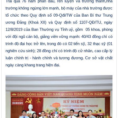
Trải qua 76 năm phấn đấu, rèn luyện và trưởng thành,nhà
trường không ngừng lớn mạnh, bộ máy của nhà trường được
tổ chức theo Quy định số 09-Qđi/TW của Ban Bí thư Trung
ương Đảng (Khoá XII) và Quy định số 1107-QĐ/TU, ngày
12/8/2019 của Ban Thường vụ Tỉnh uỷ, gồm 05 khoa, phòng
với đội ngũ cán bộ, giảng viên vững mạnh: 40/43 đồng chí có
trình độ đại học trở lên, trong đó có 02 tiến sỹ, 32 thạc sỹ (01
nghiên cứu sinh); 28 đồng chí có trình độ cử nhân, cao cấp lý
luận chính trị - hành chính và tương đương. Cơ sở vật chất
ngày càng khang trang hiện đại.