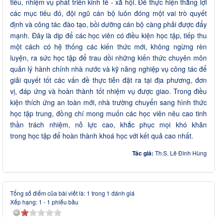
tiêu, nhiệm vụ phát triển kinh tế - xã hội. Để thực hiện thắng lợi
các mục tiêu đó, đội ngũ cán bộ luôn đóng một vai trò quyết
định và công tác đào tạo, bồi dưỡng cán bộ càng phải được đẩy
mạnh. Đây là dịp để các học viên có điều kiện học tập, tiếp thu
một cách có hệ thống các kiến thức mới, không ngừng rèn
luyện, ra sức học tập để trau dồi những kiến thức chuyên môn
quản lý hành chính nhà nước và kỹ năng nghiệp vụ công tác để
giải quyết tốt các vấn đề thực tiễn đặt ra tại địa phương, đơn
vị, đáp ứng và hoàn thành tốt nhiệm vụ được giao. Trong điều
kiện thích ứng an toàn mới, nhà trường chuyển sang hình thức
học tập trung, đồng chí mong muốn các học viên nêu cao tinh
thần trách nhiệm, nỗ lực cao, khắc phục mọi khó khăn
trong học tập để hoàn thành khoá học với kết quả cao nhất.
Tác giả:
Th.S. Lê Đình Hùng
Tổng số điểm của bài viết là: 1 trong 1 đánh giá
Xếp hạng:
1
-
1
phiếu bầu