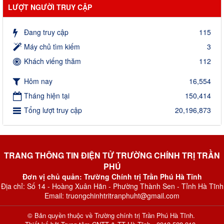
LƯỢT NGƯỜI TRUY CẬP
Đang truy cập
115
Máy chủ tìm kiếm
3
Khách viếng thăm
112
Hôm nay
16,554
Tháng hiện tại
150,414
Tổng lượt truy cập
20,196,873
TRANG THÔNG TIN ĐIỆN TỬ TRƯỜNG CHÍNH TRỊ TRẦN
PHÚ
Đơn vị chủ quản: Trường Chính trị Trần Phú Hà Tĩnh
Địa chỉ: Số 14 - Hoàng Xuân Hãn - Phường Thành Sen - Tỉnh Hà Tĩnh
Email: truongchinhtritranphuht@gmail.com
© Bản quyền thuộc về
Trường chính trị Trần Phú Hà Tĩnh
.