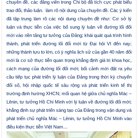
chuyên đề, các đảng viên
trong Chi bộ
đã
tích cực phát biểu
trao đổi, thảo luận. làm rõ nội dung của chuyên đề. Các ý kiến
đã tập trung làm rõ các nội dung chuyên đề như: C
ơ sở lý
luận và thực tiễn của việc bổ sung lý luận về đường lối đổi
mới vào nền tảng tư tưởng của Đảng; k
hái quát quá trình hình
thành, phát triển đường lối đổi mới từ Đại hội VI đến nay;
những thành tựu to lớn, có ý nghĩa lịch sử của gần 40 năm đổi
mới là cơ sở thực tiễn quan trọng khẳng định giá trị khoa học,
cách mạng của đường lối đổi mới; bối cảnh mới đặt ra yêu
cầu tiếp tục phát triển lý luận của Đảng trong thời kỳ chuyển
đổi số, hội nhập quốc tế sâu rộng và phát triển kinh tế thị
trường định hướng XHCN; mối quan hệ giữa chủ nghĩa Mác –
Lênin, tư tưởng Hồ Chí Minh với lý luận về đường lối đổi mới;
khẳng định sự phát triển sáng tạo của Đảng trong vận dụng và
phát triển chủ nghĩa Mác – Lênin, tư tưởng Hồ Chí Minh vào
điều kiện thực tiễn Việt Nam…