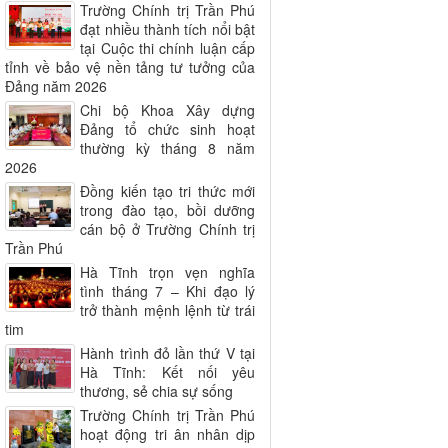
Trường Chính trị Trần Phú
đạt nhiều thành tích nổi bật
tại Cuộc thi chính luận cấp
tỉnh về bảo vệ nền tảng tư tưởng của
Đảng năm 2026
Chi bộ Khoa Xây dựng
Đảng tổ chức sinh hoạt
thường kỳ tháng 8 năm
2026
Đồng kiến tạo tri thức mới
trong đào tạo, bồi dưỡng
cán bộ ở Trường Chính trị
Trần Phú
Hà Tĩnh trọn vẹn nghĩa
tình tháng 7 – Khi đạo lý
trở thành mệnh lệnh từ trái
tim
Hành trình đỏ lần thứ V tại
Hà Tĩnh: Kết nối yêu
thương, sẻ chia sự sống
Trường Chính trị Trần Phú
hoạt động tri ân nhân dịp