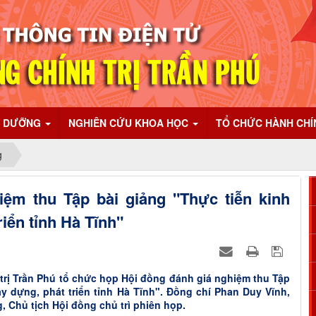
I DƯỠNG
NGHIÊN CỨU KHOA HỌC
TỔ CHỨC HÀNH CH
g
iệm thu Tập bài giảng "Thực tiễn kinh
iển tỉnh Hà Tĩnh"
trị Trần Phú tổ chức họp Hội đồng đánh giá nghiệm thu Tập
y dựng, phát triển tỉnh Hà Tĩnh". Đồng chí Phan Duy Vĩnh,
, Chủ tịch Hội đồng chủ trì phiên họp.