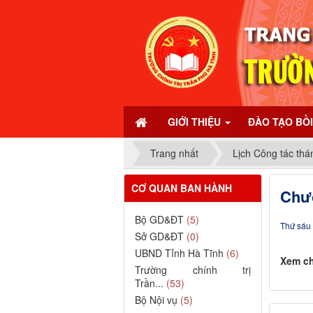
GIỚI THIỆU
ĐÀO TẠO BỒ
Trang nhất
Lịch Công tác thá
CƠ QUAN BAN HÀNH
Chươ
Bộ GD&ĐT
(5)
Thứ sáu 
Sở GD&ĐT
(0)
UBND Tỉnh Hà Tĩnh
(6)
Xem chi
Trường chính trị
Trần...
(53)
Bộ Nội vụ
(5)