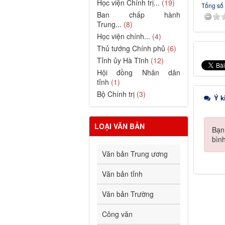
Học viện Chính trị...
(19)
Tổng số 
Ban chấp hành
Trung...
(8)
Học viện chính...
(4)
Thủ tướng Chính phủ
(6)
Tỉnh ủy Hà Tĩnh
(12)
Hội đồng Nhân dân
tỉnh
(1)
Bộ Chính trị
(3)
Ý k
LOẠI VĂN BẢN
Bạn
bìn
Văn bản Trung ương
Văn bản tỉnh
Văn bản Trường
Công văn