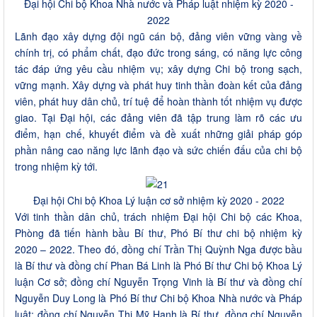
Đại hội Chi bộ Khoa Nhà nước và Pháp luật nhiệm kỳ 2020 -
2022
Lãnh đạo xây dựng đội ngũ cán bộ, đảng viên vững vàng về
chính trị, có phẩm chất, đạo đức trong sáng, có năng lực công
tác đáp ứng yêu cầu nhiệm vụ; xây dựng Chi bộ trong sạch,
vững mạnh. Xây dựng và phát huy tinh thần đoàn kết của đảng
viên, phát huy dân chủ, trí tuệ để hoàn thành tốt nhiệm vụ được
giao. Tại Đại hội, các đảng viên đã tập trung làm rõ các ưu
điểm, hạn chế, khuyết điểm và đề xuất những giải pháp góp
phần nâng cao năng lực lãnh đạo và sức chiến đấu của chi bộ
trong nhiệm kỳ tới.
Đại hội Chi bộ Khoa Lý luận cơ sở nhiệm kỳ 2020 - 2022
Với tinh thần dân chủ, trách nhiệm Đại hội Chi bộ các Khoa,
Phòng đã tiến hành bầu Bí thư, Phó Bí thư chi bộ nhiệm kỳ
2020 – 2022. Theo đó, đồng chí Trần Thị Quỳnh Nga được bầu
là Bí thư và đồng chí Phan Bá Linh là Phó Bí thư Chi bộ Khoa Lý
luận Cơ sở; đồng chí Nguyễn Trọng Vinh là Bí thư và đồng chí
Nguyễn Duy Long là Phó Bí thư Chi bộ Khoa Nhà nước và Pháp
luật; đồng chí Nguyễn Thị Mỹ Hạnh là Bí thư, đồng chí Nguyễn