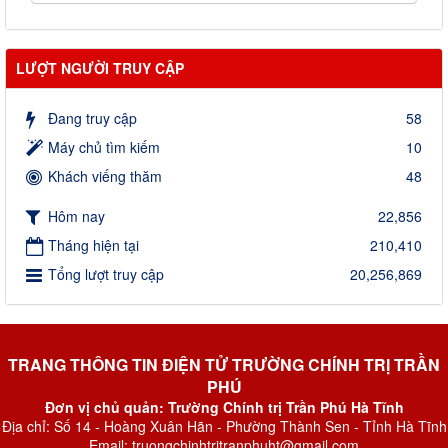
LƯỢT NGƯỜI TRUY CẬP
Đang truy cập
58
Máy chủ tìm kiếm
10
Khách viếng thăm
48
Hôm nay
22,856
Tháng hiện tại
210,410
Tổng lượt truy cập
20,256,869
TRANG THÔNG TIN ĐIỆN TỬ TRƯỜNG CHÍNH TRỊ TRẦN
PHÚ
Đơn vị chủ quản: Trường Chính trị Trần Phú Hà Tĩnh
Địa chỉ: Số 14 - Hoàng Xuân Hãn - Phường Thành Sen - Tỉnh Hà Tĩnh
Email: truongchinhtritranphuht@gmail.com