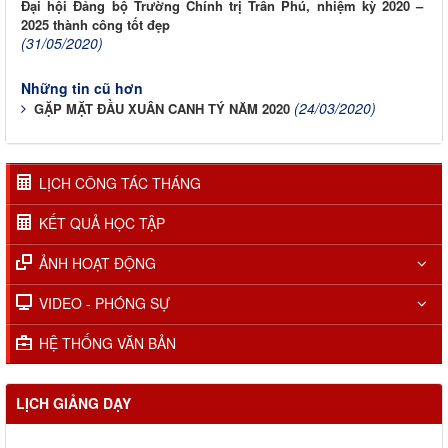
Đại hội Đảng bộ Trường Chính trị Trần Phú, nhiệm kỳ 2020 –
2025 thành công tốt đẹp
(31/05/2020)
Những tin cũ hơn
(24/03/2020)
GẶP MẶT ĐẦU XUÂN CANH TÝ NĂM 2020
LỊCH CÔNG TÁC THÁNG
KẾT QUẢ HỌC TẬP
ẢNH HOẠT ĐỘNG
VIDEO - PHÓNG SỰ
HỆ THỐNG VĂN BẢN
LỊCH GIẢNG DẠY