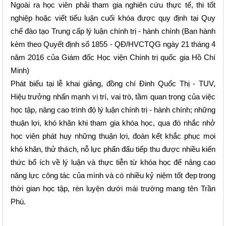
Ngoài ra học viên phải tham gia
nghiên cứu thực tế, thi tốt
nghiệp hoặc viết tiểu luận cuối khóa được quy định tại Quy
chế đào tạo Trung cấp lý luận chính trị - hành chính (Ban hành
kèm theo Quyết định
số 1855 - QĐ/HVCTQG ngày 21 tháng 4
năm 2016 của Giám đốc Học viện Chính trị quốc gia Hồ Chí
Minh)
Phát biểu tại lễ khai giảng, đồng chí Đinh Quốc Thị - TUV,
Hiệu trưởng nhấn mạnh vị trí, vai trò, tầm quan trọng của việc
học tập, nâng cao trình độ lý luận
c
hính trị - hành chính; những
thuận lợi, khó khăn khi tham gia khóa học, qua đó nhắc nhở
học viên phát huy những thuận lợi, đoàn kết khắc phục mọi
khó khăn, thử thách, n
ỗ
lực phấn đấu tiếp thu được nhiều kiến
thức bổ ích về lý luận và thực tiễn từ khóa học để nâng cao
năng lực công tác của m
ì
nh
và có nhiều kỷ niệm tốt đẹp
trong
thời gian học tập, rèn luyện dưới mái trường mang tên Trần
Phú.