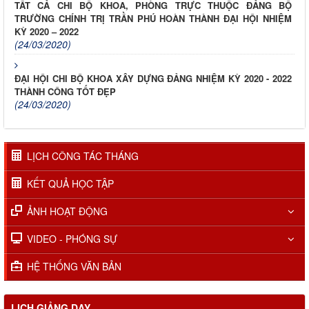
TẤT CẢ CHI BỘ KHOA, PHÒNG TRỰC THUỘC ĐẢNG BỘ
TRƯỜNG CHÍNH TRỊ TRẦN PHÚ HOÀN THÀNH ĐẠI HỘI NHIỆM
KỲ 2020 – 2022
(24/03/2020)
ĐẠI HỘI CHI BỘ KHOA XÂY DỰNG ĐẢNG NHIỆM KỲ 2020 - 2022
THÀNH CÔNG TỐT ĐẸP
(24/03/2020)
LỊCH CÔNG TÁC THÁNG
KẾT QUẢ HỌC TẬP
ẢNH HOẠT ĐỘNG
VIDEO - PHÓNG SỰ
HỆ THỐNG VĂN BẢN
LỊCH GIẢNG DẠY