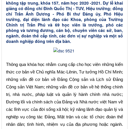
không tập trung, khóa 157, năm học 2020 -2021. Dự lễ khai
giảng có đồng chí Đinh Quốc Thị - TUV, Hiệu trưởng; đồng
chí Trần Ánh Dương - Phó Bí thư Đảng ủy, Phó Hiệu
trưởng, đại diện lãnh đạo các Khoa, phòng của Trường
Chính trị Trần Phú và 69 học viên là trưởng, phó các
phòng và tương đương, cán bộ, chuyên viên các sở, ban,
ngành, đoàn thể cấp tỉnh, các đơn vị sự nghiệp và một số
doanh nghiệp đóng trên địa bàn.
Thông qua khóa học nhằm cung cấp cho h
ọ
c viên những kiến
thức cơ bản về Chủ nghĩa Mác-Lênin, Tư tưởng Hồ Chí Minh;
những v
ấ
n đề cơ bản về Đảng Cộng sản và Lịch sử Đảng
Cộng sản Việt Nam; những vấn đề cơ bản về hệ thống chính
trị, nhà nước, pháp luật và quản lý hành chính nhà nước;
Đường lối và chính sách của Đảng và Nhà nước việt Nam về
các lĩnh vực của đời sống xã hội; kỹ năng lãnh đạo quản lý và
nghiệp vụ công tác Đảng, Mặt trận và các tổ chức đoàn thể
nhân dân; tình hình, nhiệm vụ của địa phương hoặc ngành.