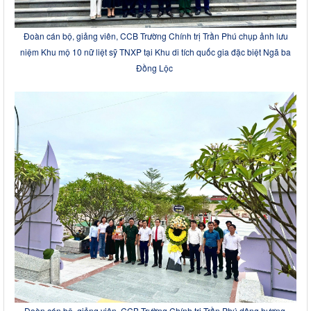
Đoàn cán bộ, giảng viên, CCB Trường Chính trị Trần Phú chụp ảnh lưu
niệm Khu mộ 10 nữ liệt sỹ TNXP tại Khu di tích quốc gia đặc biệt Ngã ba
Đồng Lộc
Đoàn cán bộ, giảng viên, CCB Trường Chính trị Trần Phú dâng hương,