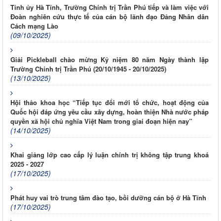
Tỉnh ủy Hà Tĩnh, Trường Chính trị Trần Phú tiếp và làm việc với
Đoàn nghiên cứu thực tế của cán bộ lãnh đạo Đảng Nhân dân
Cách mạng Lào
(09/10/2025)
Giải Pickleball chào mừng Kỷ niệm 80 năm Ngày thành lập
Trường Chính trị Trần Phú (20/10/1945 - 20/10/2025)
(13/10/2025)
Hội thảo khoa học “Tiếp tục đổi mới tổ chức, hoạt động của
Quốc hội đáp ứng yêu cầu xây dựng, hoàn thiện Nhà nước pháp
quyền xã hội chủ nghĩa Việt Nam trong giai đoạn hiện nay”
(14/10/2025)
Khai giảng lớp cao cấp lý luận chính trị không tập trung khoá
2025 - 2027
(17/10/2025)
Phát huy vai trò trung tâm đào tạo, bồi dưỡng cán bộ ở Hà Tĩnh
(17/10/2025)