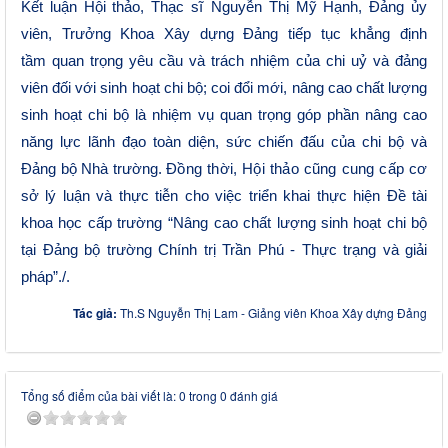
Kết
luận H
ội thảo, Thạc
sĩ
Nguyễn Thị Mỹ Hạnh, Đảng ủy
viên, Trưởng Khoa Xây dựng Đảng tiếp
tục
khẳng định
tầm
quan trọng
yêu cầu và trách nhiệm của chi uỷ và đảng
viên đối với sinh hoạt chi bộ
;
coi đổi mới, nâng cao chất lượng
sinh hoạt chi bộ là
nhiệm vụ quan trọng
góp phần nâng cao
năng lực lãnh đạo toàn diện, sức chiến đấu của
c
hi bộ
và
Đảng bộ
Nhà trường.
Đồng
thời, Hội thảo cũng cung cấp
cơ
sở lý
luận và thực tiễn
cho việc triển khai thực hiện Đề tài
khoa
học
cấp trường
“
Nâng cao chất lượng sinh hoạt chi bộ
tại Đảng bộ trường Chính trị Trần Phú
- Thực trạng và giải
pháp
”./.
Tác giả:
Th.S Nguyễn Thị Lam - Giảng viên Khoa Xây dựng Đảng
Tổng số điểm của bài viết là: 0 trong 0 đánh giá