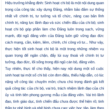
Hiệu trưởng khẳng định:
Sinh hoạt chi bộ là một nội dung quan
trọng của công tác xây dựng Đảng, nhằm bảo đảm sự thống
nhất về chính trị, tư tưởng và tổ chức, nâng cao bản lĩnh
chính trị, năng lực lãnh đạo và sức chiến đấu của chi bộ
;
sinh
hoạt chi bộ góp
phần
làm cho Đảng luôn trong sạch, vững
mạnh
,
đội ngũ đảng viên của Đảng luôn giữ vững đạo đức
cách mạng, cần, kiệm, liêm, chính, chí công vô tư... Như vậy,
thực hiện tốt sinh hoạt chi bộ là một trong những nhiệm vụ
quan trọng để ngăn chặn, đẩy lùi suy thoái về
chính trị tư
tưởng,
đạo đức, lối sống trong
đội ngũ
cán bộ, đảng viên.
Tuy nhiê
n
, thực tế cho
thấy,
hiện nay nội dung một số cuộc
sinh hoạt tại một số chi bộ còn đơn điệu, thiếu hấp dẫn, có lúc
nặng về công tác chuyên môn; chưa chú trọng đánh giá kết
quả công tác của chi bộ, vai trò, trách nhiệm lãnh đạo của chi
ủy và tính tiên phong gương mẫu của đảng viên. Vai trò lãnh
đạo, tính
giáo dục
,
tính chiến đấu chưa được thể hiện rõ; tinh
thần tự phê bình và phê bình chưa cao; việc học tập, làm theo