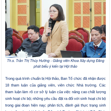
Th.s. Trần Thị Thúy Hường - Giảng viên Khoa Xây dựng Đảng
phát biểu ý kiến tại Hội thảo
Trong
quá trình chuẩn bị Hội thảo,
Ban Tổ chức đã nhận được
18 tham luận của giảng viên, viên chức
N
hà
t
rường. Các
tham luận làm rõ
c
ơ sở lý luận của
việc nâng cao chất lượng
sinh hoạt chi bộ;
những yêu cầu đặt ra đối với sinh hoạt chi bộ
trong giai đoạn hiện nay; p
hân tích,
đánh giá
thực trạng sinh