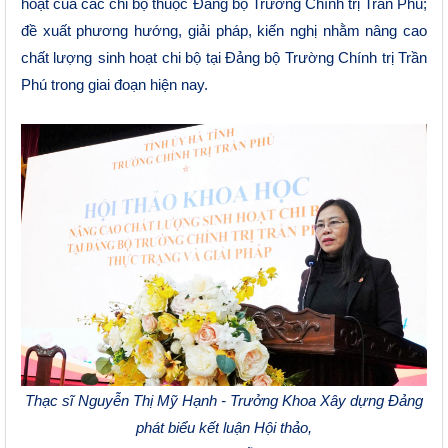
hoạt của
các
chi bộ thuộc
Đ
ảng
bộ
Trường Chính trị Trần Phú;
đề xuất phương hướng, giải pháp,
kiến nghị
nhằm nâng cao
chất lượng
sinh hoạt chi bộ tại Đảng bộ Trường Chính trị Trần
Phú trong giai đoạn hiện na
y.
Thạc
sĩ
Nguyễn Thị Mỹ Hạnh - Trưởng Khoa Xây dựng Đảng
phát biểu kết
luận H
ội thảo,