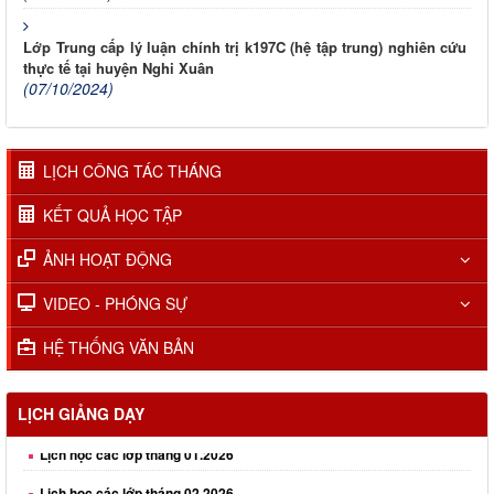
Lớp Trung cấp lý luận chính trị k197C (hệ tập trung) nghiên cứu
thực tế tại huyện Nghi Xuân
(07/10/2024)
LỊCH CÔNG TÁC THÁNG
KẾT QUẢ HỌC TẬP
ẢNH HOẠT ĐỘNG
VIDEO - PHÓNG SỰ
HỆ THỐNG VĂN BẢN
Lịch học các lớp tháng 01.2026
LỊCH GIẢNG DẠY
Lịch học các lớp tháng 02.2026
Lịch học các lớp tháng 03.2026