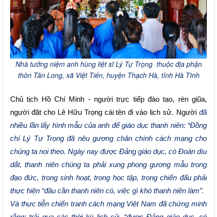
Nhà tưởng niệm anh hùng liệt sĩ Lý Tự Trọng thuộc địa phận
thôn Tân Long, xã Việt Tiến, huyện Thạch Hà, tỉnh Hà Tĩnh
Chủ tịch Hồ Chí Minh
-
người trực tiếp đào tạo, rèn giũa,
người đặt cho Lê Hữu Trọng cái tên đi vào lịch sử
.
Người
đã
nhiều lần lấy hình mẫu của anh để giáo dục thanh niên: “Đồng
chí Lý Tự Trọng đã nêu gương chân chính cách mạng cho
chúng ta noi theo. Ngày nay được Đảng giáo dục, có Đoàn dìu
dắt, thanh niên chúng ta phải xung phong gương mẫu trong
đạo đức, trong sinh hoạt, trong học tập, trong chiến đấu phải
thực hiện “đâu cần thanh niên có, việc gì khó thanh niên làm”.
Và thực tiễn chiến tranh cách mạng Việt Nam đã chứng minh