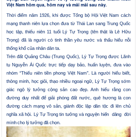
Việt Nam hôm qua, hôm nay và mãi mãi sau này.
Thời điểm năm 1926, khi được
Tổng bộ Hội Việt Nam cách
mạng thanh niên lựa chọn đưa
từ Thái Lan sang Trung Quốc
học tập
,
thiếu niên 11 tuổi
Lý Tự Trọng (tên thật là Lê Hữu
Trọng) đã là người
có tinh thần yêu nước và thấu hiểu nỗi
thống khổ của nhân dân ta.
Trên đất Quảng Châu (Trung Quốc), Lý Tự Trọng được Lãnh
tụ Nguyễn Ái Quốc trực tiếp dạy bảo, huấn luyện,
đưa vào
nhóm “Thiếu niên tiền phong Việt Nam”. Là
người hiểu biết,
thông minh, học giỏi, thạo nhiều ngoại ngữ, Lý Tự Trọng sớm
giác ngộ lý tưởng cộng sản cao đẹp. Anh hiểu rằng con
đường
duy nhất để
giải phóng đất nước, quê hương
là con
đường cách mạng vô sản, giành độc lập dân tộc đi lên chủ
nghĩa xã hội
.
Lý Tự Trọng tin tưởng và nguyện hiến dâng đời
mình cho lý tưởng đã chọn.