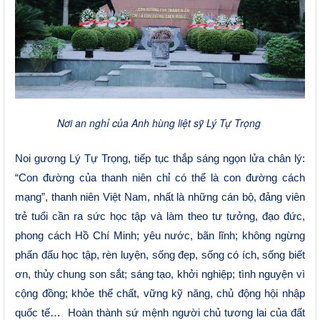
Nơi an nghỉ của Anh hùng liệt sỹ Lý Tự Trọng
Noi gương Lý Tự Trọng, tiếp tục thắp sáng ngọn lửa chân lý:
“
Con đường của thanh niên chỉ có thể là con đường cách
mạng”,
thanh niên Việt Nam, nhất là những cán bộ, đảng viên
trẻ tuổi cần ra sức học tập và làm theo tư tưởng, đạo đức,
phong cách Hồ Chí Minh; yêu nước, bãn lĩnh; không ngừng
phấn đấu học tập, rèn luyện, sống đẹp, sống có ích, sống biết
ơn, thủy chung son sắt; sáng tạo, khởi nghiệp; tình nguyện vì
cộng đồng; khỏe thể chất, vững kỹ năng, c
hủ động hội nhập
quốc tế…
Hoàn thành sứ mệnh người chủ tương lai của đất