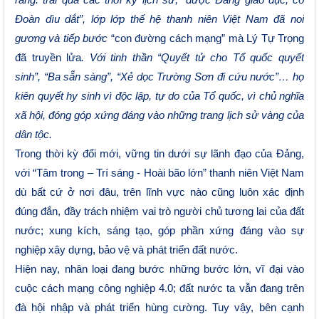
rằng:
t
rải qua các thời kỳ lịch sử, “được Đảng giáo dục, có
Đoàn dìu dắt”, lớp lớp thế hệ thanh niên Việt Nam đã noi
gương và tiếp bước
“con đường cách mạng” mà Lý Tự Trọng
đã truyền lửa
. V
ới tinh thần “Quyết tử cho Tổ quốc quyết
sinh”, “Ba sẵn sàng”, “Xẻ dọc Trường Sơn đi cứu nước”… họ
kiên quyết hy sinh vì độc lập, tự do của Tổ quốc, vì chủ nghĩa
xã hội, đóng góp xứng đáng vào những trang lịch sử vàng của
dân tộc.
Trong thời kỳ đổi mới, vững tin dưới sự lãnh đạo của Đảng,
với “Tâm trong – Trí sáng
-
Hoài bão lớn” thanh niên Việt Nam
dù bất cứ ở nơi đâu, trên lĩnh vực nào cũng luôn xác định
đúng đắn, đầy trách nhiệm vai trò người chủ tương lai của đất
nước; xung kích, sáng tạo, góp phần xứng đáng vào sự
nghiệp xây dựng, bảo vệ và phát triển đất nước.
Hiện nay, nhân loại đang bước những bước lớn, vĩ đại vào
cuộc cách mạng công nghiệp 4.0; đất nước ta vẫn đang trên
đà hội nhập và phát triển hùng cường. Tuy vậy, bên cạnh