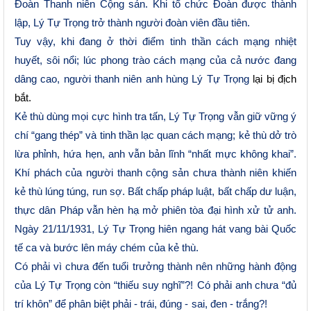
Đoàn Thanh niên Cộng sản. Khi tổ chức Đoàn được thành
lập, Lý Tự Trọng trở thành người đoàn viên đầu tiên.
Tuy vậy, khi đang ở thời điểm tinh thần cách mạng nhiệt
huyết, sôi nổi; lúc phong trào cách mạng của cả nước đang
dâng cao, người thanh niên anh hùng Lý Tự Trọng
lại bị địch
bắt
.
Kẻ thù dùng mọi cực hình tra tấn, Lý Tự Trọng vẫn giữ vững ý
chí “gang thép” và tinh thần lạc quan cách mạng; kẻ thù dở trò
lừa phỉnh, hứa hẹn, anh vẫn b
ả
n lĩnh “nhất mực không khai”.
Khí phách của người thanh cộng sản chưa thành niên khiến
kẻ thù lúng túng, run sợ. Bất chấp pháp luật, bất chấp dư luận,
thực dân Pháp vẫn hèn hạ mở phiên tòa đại hình xử tử anh.
Ngày 21/11/1931, Lý Tự Trọng hiên ngang hát vang bài Quốc
tế ca và bước lên máy chém của kẻ thù.
Có phải vì chưa đến tuổi trưởng thành nên những hành động
của Lý Tự Trọng còn “thiếu suy nghĩ”?
!
Có phải anh chưa “đủ
trí khôn” để phân biệt phải - trái, đúng
-
sai, đen - trắng?
!