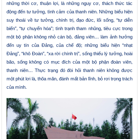
những thời cơ, thuận lợi, là những nguy cơ, thách thức tác
động đến tư tưởng, tình cảm của thanh niên. Những biểu hiện
suy thoái về tư tưởng, chính trị, đạo đức, lối sống, “tự diễn
biến”, “tự chuyển hóa”; tình trạnh tham nhũng, tiêu cực trong
một bộ phận không nhỏ cán bộ, đảng viên… làm ảnh hưởng
đến uy tín của Đảng, của chế độ; những biểu hiện “nhạt
Đảng”, “khô Đoàn”, “xa rời chính trị”,
sống thiếu lý tưởng, hoài
bão, sống không có mục đích của một bộ phận đoàn viên,
thanh niên… Thực trạng đó đòi hỏi
thanh niên không được
một phút lơi là, thõa mãn, đánh mất bản lĩnh, bỏ rơi trọng trách
của mình.