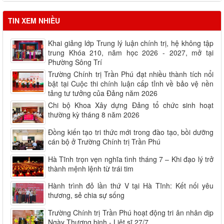
TIN XEM NHIỀU
Khai giảng lớp Trung lý luận chính trị, hệ không tập
trung Khóa 210, năm học 2026 - 2027, mở tại
Phường Sông Trí
Trường Chính trị Trần Phú đạt nhiều thành tích nổi
bật tại Cuộc thi chính luận cấp tỉnh về bảo vệ nền
tảng tư tưởng của Đảng năm 2026
Chi bộ Khoa Xây dựng Đảng tổ chức sinh hoạt
thường kỳ tháng 8 năm 2026
Đồng kiến tạo tri thức mới trong đào tạo, bồi dưỡng
cán bộ ở Trường Chính trị Trần Phú
Hà Tĩnh trọn vẹn nghĩa tình tháng 7 – Khi đạo lý trở
thành mệnh lệnh từ trái tim
Hành trình đỏ lần thứ V tại Hà Tĩnh: Kết nối yêu
thương, sẻ chia sự sống
Trường Chính trị Trần Phú hoạt động tri ân nhân dịp
Ngày Thương binh - Liệt sĩ 27/7