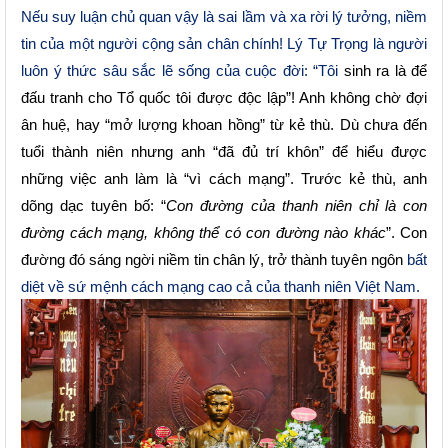
Nếu suy luận chủ quan vậy là sai lầm và xa rời lý tưởng, niềm
tin của một người cộng sản chân chính! Lý Tự Trọng là người
luôn ý thức sâu sắc lẽ sống của cuộc đời: “Tôi
sinh ra là để
đấu tranh cho Tổ quốc tôi được độc lập”! Anh không chờ đợi
ân huệ, hay “mở lượng khoan hồng” từ kẻ thù. Dù chưa đến
tuổi thành niên nhưng anh “đã đủ trí khôn” để hiểu được
những việc anh làm là “vì cách mạng”. Trước kẻ thù, anh
dõng dạc tuyên bố: “
Con đường của thanh niên chỉ là con
đường cách mạng, không thể có con đường nào khác
”. Con
đường đó sáng ngời niềm tin chân lý, trở thành tuyên ngôn
bất
diệt về sứ mệnh cách mạng cao cả của thanh niên Việt Nam.