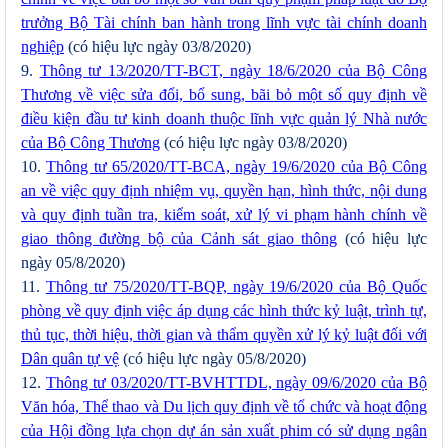
trưởng Bộ Tài chính ban hành trong lĩnh vực tài chính doanh
nghiệp
(có hiệu lực ngày 03/8/2020)
9.
Thông tư 13/2020/TT-BCT, ngày 18/6/2020 của Bộ Công
Thương về việc sửa đổi, bổ sung, bãi bỏ một số quy định về
điều kiện đầu tư kinh doanh thuộc lĩnh vực quản lý Nhà nước
của Bộ Công Thương
(có hiệu lực ngày 03/8/2020)
10.
Thông tư 65/2020/TT-BCA, ngày 19/6/2020 của Bộ Công
an về việc quy định nhiệm vụ, quyền hạn, hình thức, nội dung
và quy định tuần tra, kiểm soát, xử lý vi phạm hành chính về
giao thông đường bộ của Cảnh sát giao thông
(có hiệu lực
ngày 05/8/2020)
11.
Thông tư 75/2020/TT-BQP, ngày 19/6/2020 của Bộ Quốc
phòng về quy định việc áp dụng các hình thức kỷ luật, trình tự,
thủ tục, thời hiệu, thời gian và thẩm quyền xử lý kỷ luật đối với
Dân quân tự vệ
(có hiệu lực ngày 05/8/2020)
12.
Thông tư 03/2020/TT-BVHTTDL, ngày 09/6/2020 của Bộ
Văn hóa, Thể thao và Du lịch quy định về tổ chức và hoạt động
của Hội đồng lựa chọn dự án sản xuất phim có sử dụng ngân