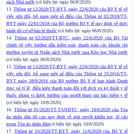
sách Nhà nước
(có hiệu lực ngày 06/8/2020)
13.
Thông tư 12/2020/TT-BYT, ngày 22/6/2020 của Bộ Y tế về
việc sửa đổi, bổ sung một số điều của Thông tư 02/2018/TT-
BYT ngày 22/01/2018 của Bộ trưởng Bộ Y tế quy định về thực
hành tốt cơ sở bán lẻ thuốc
(có hiệu lực ngày 06/8/2020)
14.
Thông tư 62/2020/TT-BTC, ngày 22/6/2020 của Bộ Tài
chính về việc hướng dẫn kiểm soát, thanh toán các khoản chi
thường xuyên từ Ngân sách Nhà nước qua Kho bạc Nhà nước
(có hiệu lực ngày 06/8/2020)
15.
Thông tư 13/2020/TT-BYT, ngày 22/6/2020 của Bộ Y tế về
việc sửa đổi, bổ sung một số điều của Thông tư 35/2016/TT-
BYT ngày 28/9/2016 của Bộ trưởng Bộ Y tế ban hành Danh
mục và tỷ lệ, điều kiện thanh toán đối với dịch vụ kỹ thuật y tế
thuộc phạm vi được hưởng của người tham gia bảo hiểm y tế
(có hiệu lực ngày 10/8/2020)
16.
Thông tư 01/2020/TT-TANDTC, ngày 18/6/2020 của Tòa
án nhân dân tối cao quy định về giải quyết khiếu nại, tố cáo
trong Tòa án nhân dân
(có hiệu lực ngày 10/8/2020)
17.
Thông tư 10/2020/TT-BYT, ngày 11/6/2020 của Bộ Y tế