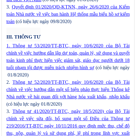
3.
Quyết định 01/2020/QĐ-KTNN, ngày 26/6/2020 của Kiểm
toán Nhà nước về việc ban hành Hệ thống mẫu biểu hồ sơ kiểm
toán
(có hiệu lực ngày 09/8/2020)
III. THÔNG TƯ
1. Thông tư 53/2020/TT-BTC, ngày 10/6/2020 của Bộ Tài
chính về việc hướng dẫn lập dự toán, quản lý, sử dụng và quyết
toán kinh phí thực hiện việc giám sát, giáo dục người dưới 18
tuổi phạm tội được miễn trách nhiệm hình sự
(có hiệu lực ngày
01/8/2020)
2.
Thông tư 52/2020/TT-BTC, ngày 10/6/2020 của Bộ Tài
chính về việc hướng dẫn một số biện pháp thực hiện Thống kê
Nhà nước về hải quan đối với hàng hóa xuất khẩu, nhập khẩu
(có hiệu lực ngày 01/8/2020)
3.
Thông tư 41/2020/TT-BTC, ngày 18/5/2020) của Bộ Tài
chính về việc sửa đổi, bổ sung một số Điều của Thông tư
219/2016/TT-BTC ngày 10/11/2016 quy định mức thu, chế độ
thu, nộp, quản lý và sử dụng phí, lệ phí trong lĩnh vực xuất