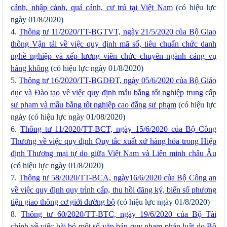
cảnh, nhập cảnh, quá cảnh, cư trú tại Việt Nam
(có hiệu lực
ngày 01/8/2020)
4.
Thông tư 11/2020/TT-BGTVT, ngày 21/5/2020 của Bộ Giao
thông Vận tải về việc quy định mã số, tiêu chuẩn chức danh
nghề nghiệp và xếp lương viên chức chuyên ngành cảng vụ
hàng không
(có hiệu lực ngày 01/8/2020)
5.
Thông tư 16/2020/TT-BGDĐT, ngày 05/6/2020 của Bộ Giáo
dục và Đào tạo về việc quy định mẫu bằng tốt nghiệp trung cấp
sư phạm và mẫu bằng tốt nghiệp cao đẳng sư phạm
(có hiệu lực
ngày (có hiệu lực ngày 01/08/2020)
6.
Thông tư 11/2020/TT-BCT, ngày 15/6/2020 của Bộ Công
Thương về việc quy định Quy tắc xuất xứ hàng hóa trong Hiệp
định Thương mại tự do giữa Việt Nam và Liên minh châu Âu
(có hiệu lực ngày 01/8/2020)
7.
Thông tư 58/2020/TT-BCA, ngày16/6/2020 của Bộ Công an
về việc quy định quy trình cấp, thu hồi đăng ký, biển số phương
tiện giao thông cơ giới đường bộ
(có hiệu lực ngày 01/8/2020)
8.
Thông tư 60/2020/TT-BTC, ngày 19/6/2020 của Bộ Tài
chính về việc bãi bỏ một số văn bản quy phạm pháp luật do Bộ