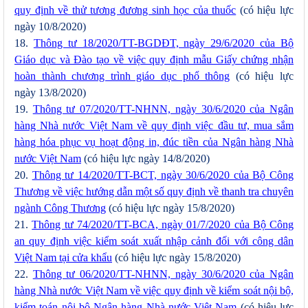
quy định về thử tương đương sinh học của thuốc
(có hiệu lực
ngày 10/8/2020)
18.
Thông tư 18/2020/TT-BGDĐT, ngày 29/6/2020 của Bộ
Giáo dục và Đào tạo về việc quy định mẫu Giấy chứng nhận
hoàn thành chương trình giáo dục phổ thông
(có hiệu lực
ngày 13/8/2020)
19.
Thông tư 07/2020/TT-NHNN, ngày 30/6/2020 của Ngân
hàng Nhà nước Việt Nam về quy định việc đầu tư, mua sắm
hàng hóa phục vụ hoạt động in, đúc tiền của Ngân hàng Nhà
nước Việt Nam
(có hiệu lực ngày 14/8/2020)
20.
Thông tư 14/2020/TT-BCT, ngày 30/6/2020 của Bộ Công
Thương về việc hướng dẫn một số quy định về thanh tra chuyên
ngành Công Thương
(có hiệu lực ngày 15/8/2020)
21.
Thông tư 74/2020/TT-BCA, ngày 01/7/2020 của Bộ Công
an quy định việc kiểm soát xuất nhập cảnh đối với công dân
Việt Nam tại cửa khẩu
(có hiệu lực ngày 15/8/2020)
22.
Thông tư 06/2020/TT-NHNN, ngày 30/6/2020 của Ngân
hàng Nhà nước Việt Nam về việc quy định về kiểm soát nội bộ,
kiểm toán nội bộ Ngân hàng Nhà nước Việt Nam
(có hiệu lực