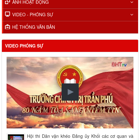
ẢNH HOẠT ĐỘNG
VIDEO - PHÓNG SỰ
HỆ THỐNG VĂN BẢN
VIDEO PHÓNG SỰ
Hội thi Dân vận khéo Đảng ủy Khối các cơ quan và