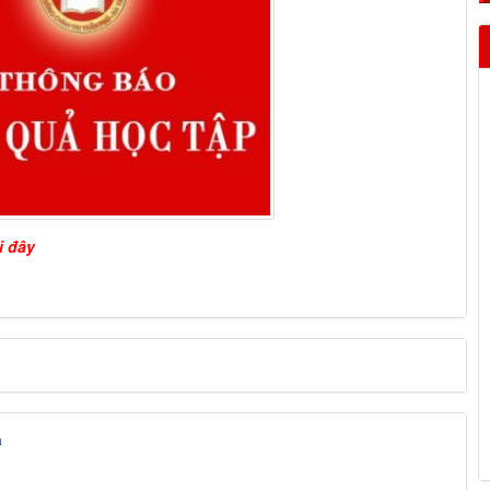
i đây
á