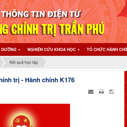
I DƯỠNG
NGHIÊN CỨU KHOA HỌC
TỔ CHỨC HÀNH CH
Kết quả học tập
ính trị - Hành chính K176