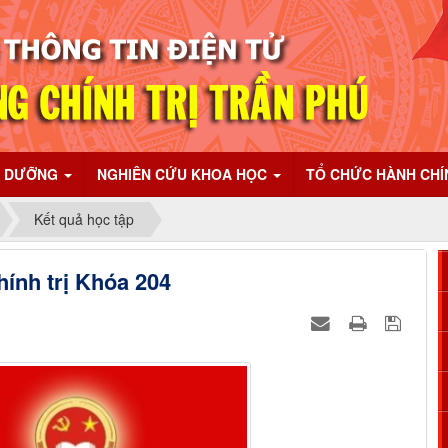
I DƯỠNG
NGHIÊN CỨU KHOA HỌC
TỔ CHỨC HÀNH CH
Kết quả học tập
hính trị Khóa 204