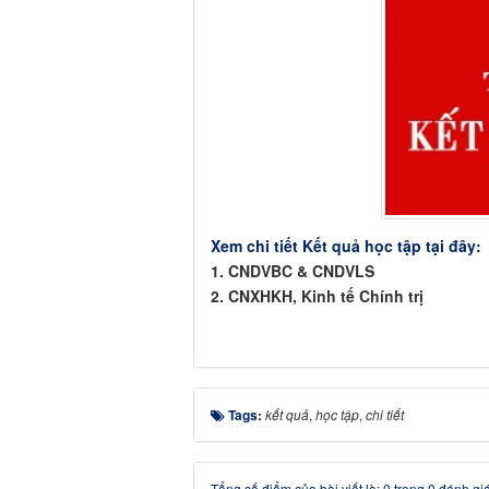
Xem chi tiết Kết quả học tập tại đây:
1. CNDVBC & CNDVLS
2. CNXHKH, Kinh tế Chính trị
Tags:
kết quả
,
học tập
,
chi tiết
Tổng số điểm của bài viết là: 0 trong 0 đánh gi