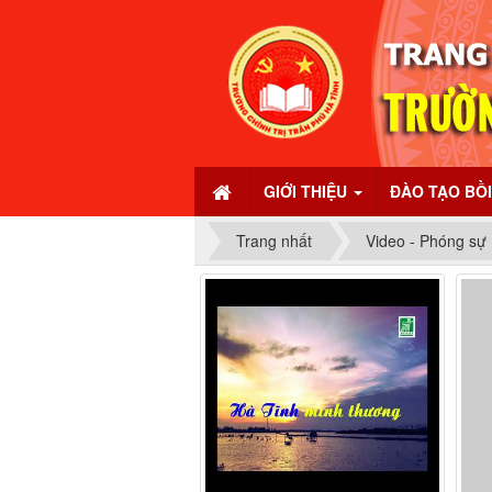
GIỚI THIỆU
ĐÀO TẠO BỒ
Trang nhất
Video - Phóng sự