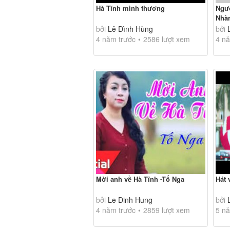
Hà Tĩnh mình thương
Ngư
Nhà
bởi
Lê Đình Hùng
bởi
4 năm trước
2586 lượt xem
4 nă
Mời anh về Hà Tĩnh -Tố Nga
Hát 
bởi
Le Dinh Hung
bởi
4 năm trước
2859 lượt xem
5 nă