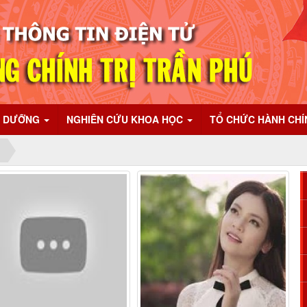
I DƯỠNG
NGHIÊN CỨU KHOA HỌC
TỔ CHỨC HÀNH CH