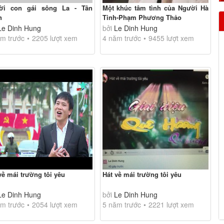
ời con gái sông La - Tân
Một khúc tâm tình của Người Hà
n
Tinh-Phạm Phương Thảo
Le Dinh Hung
bởi
Le Dinh Hung
m trước
2205 lượt xem
4 năm trước
9455 lượt xem
về mái trường tôi yêu
Hát về mái trường tôi yêu
Le Dinh Hung
bởi
Le Dinh Hung
m trước
2054 lượt xem
5 năm trước
2221 lượt xem