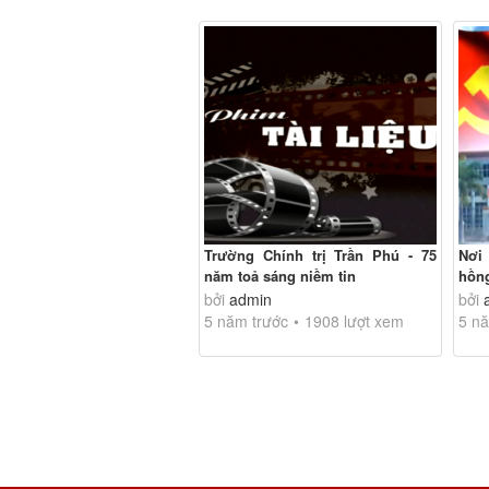
Trường Chính trị Trần Phú - 75
Nơi
năm toả sáng niềm tin
hồn
bởi
admin
bởi
5 năm trước
1908 lượt xem
5 nă