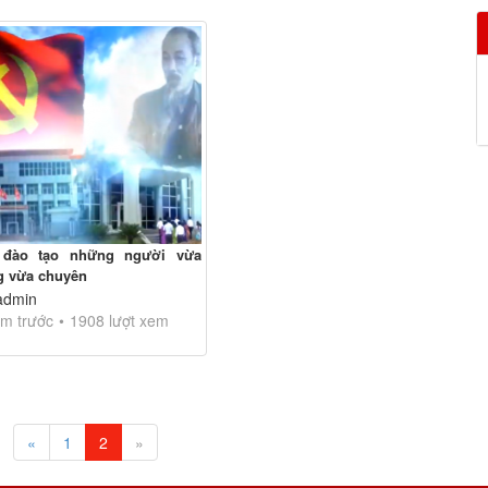
 đào tạo những người vừa
g vừa chuyên
admin
m trước
1908 lượt xem
«
1
2
»