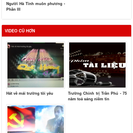
Người Hà Tĩnh muôn phương -
Phần III
VIDEO CŨ HƠN
Hát về mái trường tôi yêu
Trường Chính trị Trần Phú - 75
năm toả sáng niềm tin