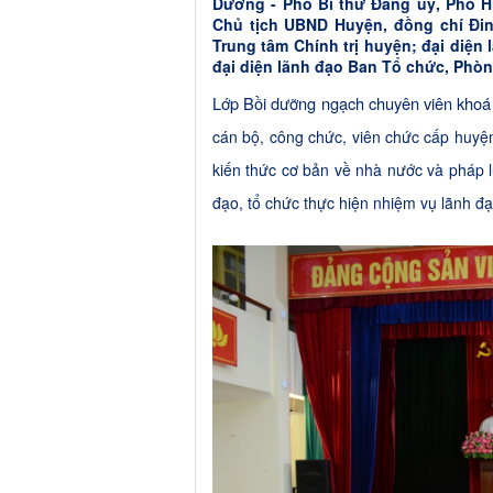
Dương - Phó Bí thư Đảng uỷ, Phó H
Chủ tịch UBND Huyện, đồng chí Đi
Trung tâm Chính trị huyện; đại diện
đại diện lãnh đạo Ban Tổ chức, Phòn
L
ớp Bồi dưỡng
n
gạch chuyên viên khoá
cán bộ, công chức, viên chức cấp huyệ
kiến thức cơ bản về nhà nước và pháp lu
đạo, tổ chức thực hiện nhiệm vụ lãnh đạ