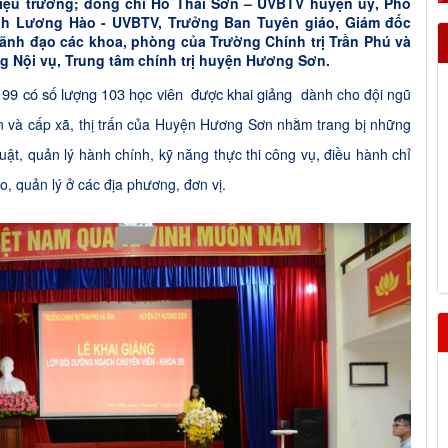
iệu trưởng; đồng chí Hồ Thái Sơn – UVBTV huyện uỷ, Phó
nh Lương Hào - UVBTV, Trưởng Ban Tuyên giáo, Giám đốc
 lãnh đạo các khoa, phòng của Trường Chính trị Trần Phú và
g Nội vụ, Trung tâm chính trị huyện Hương Sơn.
99 có số lượng 103 học viên
được khai giảng
dành cho đội ngũ
n và cấp xã, thị trấn của Huyện Hương Sơn nhằm trang bị những
ật, quản lý hành chính, kỹ năng thực thi công vụ, điều hành chỉ
o, quản lý ở các địa phương, đơn vị.