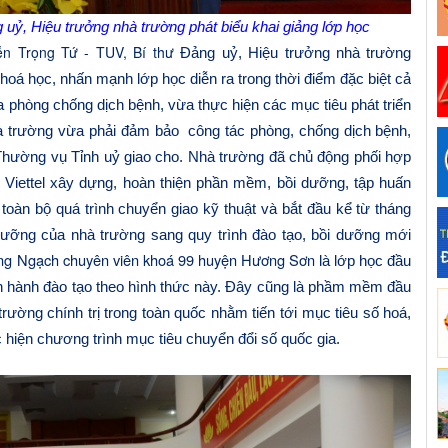
 uỷ
,
Hiệu trưởng nhà trường phát biểu khai giảng lớp học
ễn Trọng Tứ
- TUV
,
Bí thư
Đảng uỷ
,
Hiệu trưởng nhà trường
hoá học, nhấn mạnh lớp học diễn ra trong thời điểm đặc biệt cả
 phòng chống dịch bệnh, vừa thực hiện các mục tiêu phát triển
nhà trường vừa phải đảm bảo công tác phòng, chống dịch bệnh,
Thường vụ Tỉnh uỷ giao cho. Nhà trường đã chủ động phối hợp
 Viettel xây dựng, hoàn thiện phần mềm, bồi dưỡng, tập huấn
oàn bộ quá trình chuyển giao kỹ thuật và bắt đầu kể từ tháng
 dưỡng của nhà trường sang quy trình đào tạo, bồi dưỡng mới
ng Ngạch chuyên viên khoá 9
9
huyện
Hương Sơn
là lớp học đầu
ến hành đào tạo theo hình thức này. Đây cũng là phầm mềm đầu
rường chính trị trong toàn quốc nhằm tiến tới mục tiêu số hoá,
 hiện chương trình mục tiêu chuyển đổi số quốc gia.