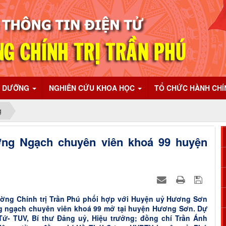
I DƯỠNG
NGHIÊN CỨU KHOA HỌC
TỔ CHỨC HÀNH CH
g
ỡng Ngạch chuyên viên khoá 99 huyện
ường Chính trị Trần Phú phối hợp với Huyện uỷ Hương Sơn
ng ngạch chuyên viên khoá 99 mở tại huyện Hương Sơn. Dự
Tứ- TUV, Bí thư Đảng uỷ, Hiệu trưởng; đồng chí Trần Ánh