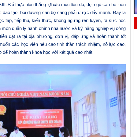
. Để thực hiện thắng lợi các mục tiêu đó,
III
đội ngũ cán bộ luôn
ác đào tạo, bồi dưỡng cán bộ càng phải được đẩy mạnh.
Đây là
c tập, tiếp thu, kiến thức,
không
ngừng rèn luyện, ra sức học
ên môn quản lý hành chính nhà nước và
kỹ
năng
nghiệp vụ
công
iễn đặt ra tại
địa phương, đơn vị
,
đáp ứng và
hoàn thành tốt
muốn các học viên nêu
cao tinh thần trách nhiệm,
nỗ lực
cao,
p để hoàn thành khoá học với kết quả cao nhất.