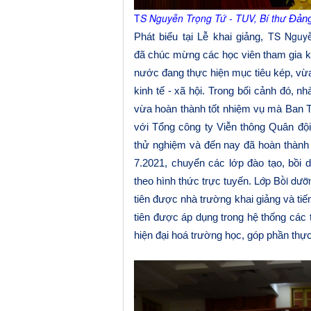
T
S Nguyễn Trọng Tứ
- TUV
,
Bí thư
Đảng
TS Nguy
Phát biểu tại Lễ khai giảng
,
đã
chúc mừng các học viên
tham gia k
nước đang thực hiện mục tiêu kép, vừa
kinh tế - xã hội. Trong bối cảnh đó, 
vừa hoàn thành tốt nhiệm vụ mà Ban 
với Tổng công ty Viễn thông Quân đội
thử nghiệm và đến nay đã hoàn thành t
7.2021, chuyển các lớp đào tạo, bồi
Lớp Bồi dưỡ
theo hình thức trực tuyến.
tiên được nhà trường khai giảng và ti
tiên được áp dụng trong hệ thống các t
hiện đại hoá trường học, góp phần thực