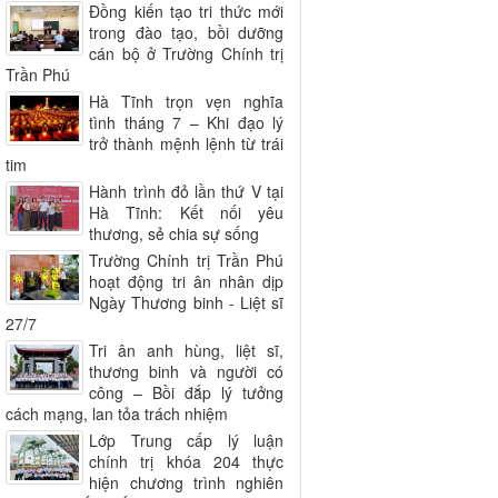
Đồng kiến tạo tri thức mới
trong đào tạo, bồi dưỡng
cán bộ ở Trường Chính trị
Trần Phú
Hà Tĩnh trọn vẹn nghĩa
tình tháng 7 – Khi đạo lý
trở thành mệnh lệnh từ trái
tim
Hành trình đỏ lần thứ V tại
Hà Tĩnh: Kết nối yêu
thương, sẻ chia sự sống
Trường Chính trị Trần Phú
hoạt động tri ân nhân dịp
Ngày Thương binh - Liệt sĩ
27/7
Tri ân anh hùng, liệt sĩ,
thương binh và người có
công – Bồi đắp lý tưởng
cách mạng, lan tỏa trách nhiệm
Lớp Trung cấp lý luận
chính trị khóa 204 thực
hiện chương trình nghiên