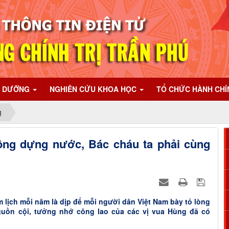
I DƯỠNG
NGHIÊN CỨU KHOA HỌC
TỔ CHỨC HÀNH CH
g
ông dựng nước, Bác cháu ta phải cùng
lịch mỗi năm là dịp để mỗi người dân Việt Nam bày tỏ lòng
guồn cội, tưởng nhớ công lao của các vị vua Hùng đã có