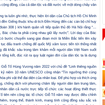
ủa cộng đồng, của cả dân tộc và đất nước về một dòng chảy văn
ng ta luôn ghi nhớ, thực hiện lời dặn của Chủ tịch Hồ Chí Minh
i đền Giếng thuộc khu di tích Đền Hùng đến các
cán bộ chỉ huy
đoàn 308 ) khi
hành quân về tiếp quản thủ đô Hà Nội
rằng
“…
Bác cháu ta phải cùng nhau giữ lấy nước”. Lời dạy của Bác
có bước
chuyển sang giai đoạn mới là Miền Bắc tiến lên xây
 tục đấu tranh chống đế quốc Mỹ xâm lược tiến tới thống nhất
êng đã khắc sâu
trong tâm khảm mỗi người dân Việt Nam suốt
 tổng kết, đúc rút ra quy luật ngàn đời của dân tộc ta là dựng
c
Giỗ Tổ Hùng Vương
n
ăm 2022
với chủ đề “
Linh thiêng nguồn
i kỷ niệm 10 năm UNESCO công nhận “Tín ngưỡng thờ cúng
a phi vật thể đại diện của nhân loại.
Để
phù hợp và thích ứng
òng, chống dịch với phương châm lấy người dân làm trung tâm,
nhân dân cả nước trực tiếp tổ chức các hoạt động thiết thực
Tổ tiên nên
c
ông tác tổ chức Giỗ Tổ năm nay được điều chỉnh
ghiêm, trọng thể, thành kính, mang tính cộng đồng sâu sắc và