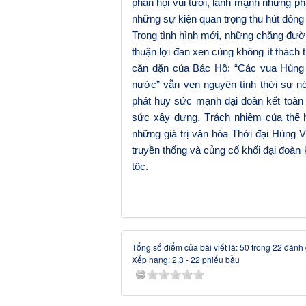
phần hội vui tươi, lành mạnh nhưng ph
những sự kiện quan trọng thu hút đôn
Trong tình hình mới, những chặng đườn
thuận lợi đan xen cùng không ít
thách 
căn dặn của Bác Hồ: “Các vua Hùng 
nước” vẫn vẹn nguyên tính thời sự nó
phát huy sức mạnh đại đoàn kết toàn
sức xây dựng.
T
rách nhiệm của thế 
những
giá trị văn hóa
T
hời đại Hùng 
truyền thống và củng cố khối đại đoàn
tộc.
Tổng số điểm của bài viết là: 50 trong 22 đánh 
Xếp hạng:
2.3
-
22
phiếu bầu