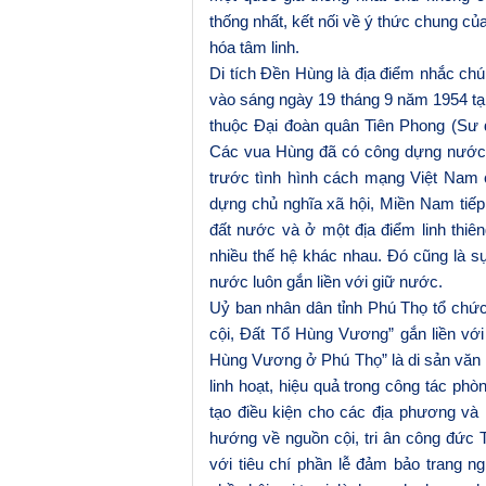
thống nhất, kết nối về ý thức chung c
hóa tâm linh.
Di tích Đền Hùng là địa điểm nhắc chú
vào sáng ngày 19 tháng 9 năm 1954 tạ
thuộc Đại đoàn quân Tiên Phong (Sư 
Các vua Hùng đã có công dựng nước, 
trước tình hình
cách mạng Việt Nam
dựng chủ nghĩa xã hội, Miền Nam tiếp
đất nước và ở một địa điểm linh thi
nhiều thế hệ khác nhau. Đó cũng là sự
nước luôn gắn liền với giữ nước.
Uỷ ban nhân dân tỉnh Phú Thọ tổ chứ
cội, Đất Tổ Hùng Vương
”
gắn
liền
vớ
Hùng Vương ở Phú Thọ” là di sản văn hó
linh hoạt, hiệu quả trong công tác ph
tạo điều kiện cho các địa phương và 
hướng về nguồn cội, tri ân công đức 
với tiêu chí phần lễ đảm bảo trang n