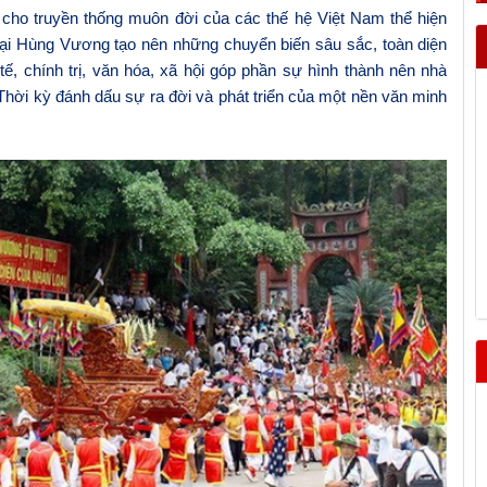
g cho truyền thống muôn đời của các thế hệ Việt Nam thể hiện
ại Hùng Vương tạo nên những chuyển biến sâu sắc, toàn diện
tế, chính trị, văn hóa, xã hội góp phần sự hình thành
nên
nhà
Thời kỳ đánh dấu sự
ra đời và phát triển của một nền văn minh