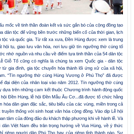
ấu mốc về tinh thần đoàn kết và sức gắn bó của cộng đồng tạo
a dân tộc để vững bền trước những biến cố của thời gian, lịch
dân tộc và quốc gia. Từ rất xa xưa, Đền Hùng được xem là trung
hội tụ, giao lưu văn hóa, nơi lưu giữ t
ín ngưỡng thờ cúng tổ
ước
nhớ nguồn và nhu cầu về điểm tựa tinh thần của
54 dân tộc
Lễ
Giỗ Tổ cũng có nghĩa là chúng ta xem Quốc gia - dân tộc
xử
từ
gia đình, gia tộc chuyển hóa thành lối ứng xử của xã hội,
am.
“Tín ngưỡng thờ cúng Hùng Vương ở Phú Thọ” đã được
hể đại diện của nhân loại
vào năm 2012
. Tín ngưỡng thờ cúng
 dựa trên những cam kết thuộc Chương trình hành động quốc
ễ hội Đền Hùng, lễ hội Đền Mẫu Âu Cơ..
.
đã được tổ chức hằng
ăn hóa dân gian đặc sắc, tiêu biểu của các vùng, miền trong cả
 truyền thống với sinh hoạt văn hóa cộng đồng.
Vào dịp
Lễ hội
an tâm của đông đảo du khách thập phương khi về hành lễ.
Và
i dân Việt Nam đều trân trọng hướng về Vua Hùng, về ý thức
hỉ riêng người dân Phú Thọ hay của riêng tỉnh thành nào. Sự