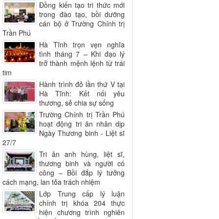
Đồng kiến tạo tri thức mới
trong đào tạo, bồi dưỡng
cán bộ ở Trường Chính trị
Trần Phú
Hà Tĩnh trọn vẹn nghĩa
tình tháng 7 – Khi đạo lý
trở thành mệnh lệnh từ trái
tim
Hành trình đỏ lần thứ V tại
Hà Tĩnh: Kết nối yêu
thương, sẻ chia sự sống
Trường Chính trị Trần Phú
hoạt động tri ân nhân dịp
Ngày Thương binh - Liệt sĩ
27/7
Tri ân anh hùng, liệt sĩ,
thương binh và người có
công – Bồi đắp lý tưởng
cách mạng, lan tỏa trách nhiệm
Lớp Trung cấp lý luận
chính trị khóa 204 thực
hiện chương trình nghiên