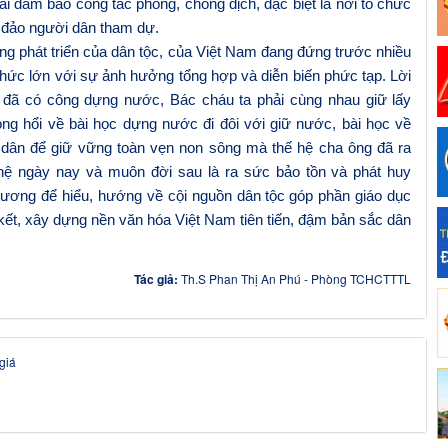
ải đảm bảo công tác phòng, chống dịch, đặc biệt là nơi tổ chức
g đảo người dân tham dự.
g phát triển của dân tộc, của Việt Nam đang đứng trước nhiều
thức lớn với sự ảnh hưởng tổng hợp và diễn biến phức tạp. Lời
đã có công dựng nước, Bác cháu ta phải cùng nhau giữ lấy
ng hổi về bài học dựng nước đi đôi với giữ nước, bài học về
 dân để giữ vững toàn vẹn non sông mà thế hệ cha ông đã ra
hệ ngày nay và muôn đời sau là ra sức bảo tồn và phát huy
Vương
để hiểu, h
ướng về cội nguồn dân tộc
góp phần giáo dục
 kết, xây dựng nền văn hóa Việt Nam tiên tiến, đậm bản sắc dân
Tác giả:
Th.S Phan Thị An Phú - Phòng TCHCTTTL
giá