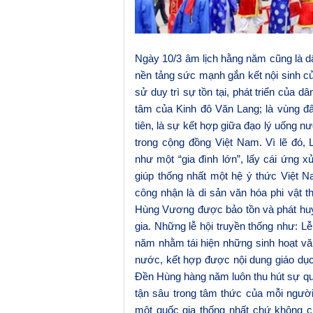
Ngày 10/3 âm lịch hằng năm cũng là d
nền tảng sức mạnh gắn kết nội sinh củ
sử duy trì sự tồn tại, phát triển của 
tâm của Kinh đô Văn Lang; là vùng đất 
tiên
,
là sự kết hợp giữa đạo lý
uống n
trong cộng đồng Việt Nam. Vì lẽ đó,
như một “gia đình lớn”, lấy cái ứng 
giúp thống nhất một hệ ý thức Việt N
công nhận là
di sản văn hóa phi vật t
Hùng Vương được bảo tồn và phát huy
gia.
Những
lễ hội truyền thống như: L
năm nhằm
tái hiện những sinh hoạt v
nước, kết hợp được nội dung giáo dục
Đền Hùng hàng năm luôn thu hút sự qu
tận sâu trong tâm thức của mỗi ngườ
một quốc gia thống nhất chứ không c