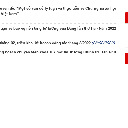
uyên đề: “Một số vấn đề lý luận và thực tiễn về Chủ nghĩa xã hội
ở Việt Nam”
 luận về bảo vệ nền tảng tư tưởng của Đảng lần thứ hai- Năm 2022
(28/02/2022)
háng 02, triển khai kế hoạch công tác tháng 3/2022
 dưỡng ngạch chuyên viên khóa 107 mở tại Trường Chính trị Trần Phú