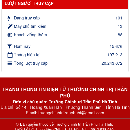
LƯỢT NGƯỜI TRUY CẬP
Đang truy cập
101
Máy chủ tìm kiếm
13
Khách viếng thăm
88
Hôm nay
15,676
Tháng hiện tại
197,213
Tổng lượt truy cập
20,243,672
TRANG THÔNG TIN ĐIỆN TỬ TRƯỜNG CHÍNH TRỊ TRẦN
PHÚ
Đơn vị chủ quản: Trường Chính trị Trần Phú Hà Tĩnh
Địa chỉ: Số 14 - Hoàng Xuân Hãn - Phường Thành Sen - Tỉnh Hà Tĩnh
Email: truongchinhtritranphuht@gmail.com
© Bản quyền thuộc về
Trường chính trị Trần Phú Hà Tĩnh
.
Thiết kế bởi
Trung tâm CNTT & TT Hà Tĩnh - 0913 528 910
.